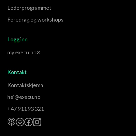
Leder­programmet
Foredrag og workshops
Logg inn
my.execu.no
Kontakt
Kontaktskjema
hei@execu.no
+47 911 93 321