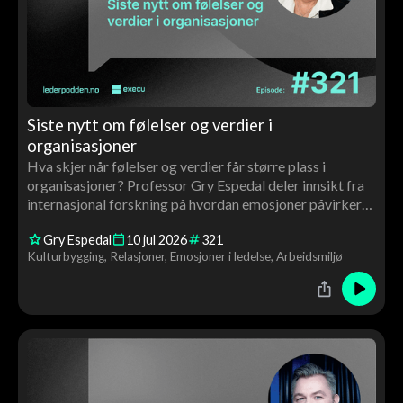
Siste nytt om følelser og verdier i
organisasjoner
Hva skjer når følelser og verdier får større plass i
organisasjoner? Professor Gry Espedal deler innsikt fra
internasjonal forskning på hvordan emosjoner påvirker
ledelse, kultur, motivasjon og endringsarbeid – og
Gry Espedal
10
jul
2026
321
hvorfor verdiarbeid handler om langt mer enn ord på
Kulturbygging
Relasjoner
Emosjoner i ledelse
Arbeidsmiljø
veggen.