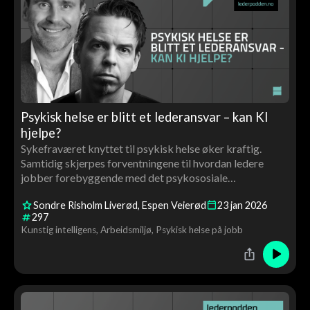
Psykisk helse er blitt et lederansvar – kan KI
hjelpe?
Sykefraværet knyttet til psykisk helse øker kraftig.
Samtidig skjerpes forventningene til hvordan ledere
jobber forebyggende med det psykososiale
arbeidsmiljøet.
Sondre Risholm Liverød
Espen Veierød
23
jan
2026
297
Kunstig intelligens
Arbeidsmiljø
Psykisk helse på jobb