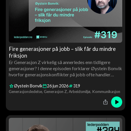
Fire generasjoner på jobb – slik får du mindre
friksjon
Er Generasjon Z virkelig så annerledes enn tidligere
generasjoner? I denne episoden forklarer Øystein Bonvik
hvorfor generasjonskonflikter på jobb ofte handler
mindre om alder og mer om forventninger,
Øystein Bonvik
26
jun
2026
319
kommunikasjon og arbeidslivets utvikling. En praktisk
Generasjonsledelse
Generasjon Z
Arbeidsmiljø
Kommunikasjon
episode om ledelse, samarbeid og aldersmangfold.