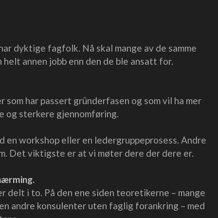
 har dyktige fagfolk. Nå skal mange av de samme
 helt annen jobb enn den de ble ansatt for.
r som har passert gründerfasen og som vil ha mer
se og sterkere gjennomføring.
d en workshop eller en ledergruppeprosess. Andre
. Det viktigste er at vi møter dere der dere er.
lnærming.
 delt i to. På den ene siden teoretikerne – mange
 den andre konsulenter uten faglig forankring – med