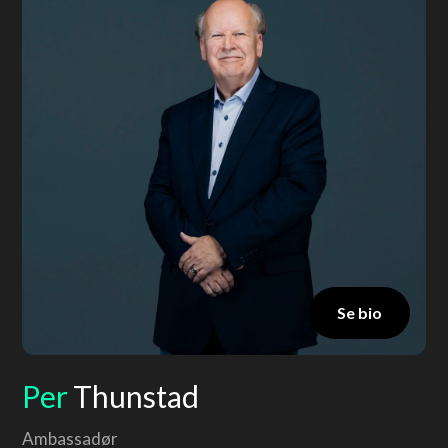
Se bio
Per
Thunstad
Ambassadør