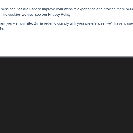
These cookies are used to improve your website experience and provide more perso
jenester
Kundehistorier
Lederpodden
Om o
t the cookies we use, see our Privacy Policy.
n you visit our site. But in order to comply with your preferences, we'll have to use 
in.