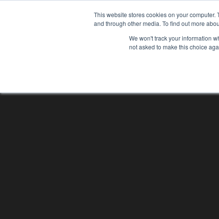
This website stores cookies on your computer. 
T
and through other media. To find out more abou
We won't track your information whe
not asked to make this choice aga