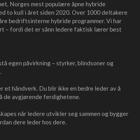
met, Norges mest populære åpne hybride
d to kull i året siden 2020. Over 1000 deltakere
våre bedriftsinterne hybride programmer. Vi har
rt – fordi det er sånn ledere faktisk lærer best
stå egen påvirkning – styrker, blindsoner og
.
r et håndverk. Du blir ikke en bedre leder av å
på de avgjørende ferdighetene.
 skapes når ledere utvikler seg sammen og bygger
ordan dere leder hos dere.