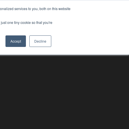
nalized services to you, both on this website
ss
Logg inn
Kontakt oss
🇳🇴 Norsk
just one tiny cookie so that you're
Accept
Decline