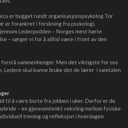
tans.
xecu er bygget rundt organisasjonspsykolog Tor
ør er forankret i forskning fra psykologi,
 Gjennom Lederpodden – Norges mest hørte
e – sørger vi for å alltid være i front av den
å forstå sammenhenger. Men det viktigste for oss
e. Ledere skal kunne bruke det de lærer i samtalen
ager
id til å være borte fra jobben i uker. Derfor er de
ybride – en gjennomtenkt veksling mellom fysiske
individuell trening og refleksjon i hverdagen.