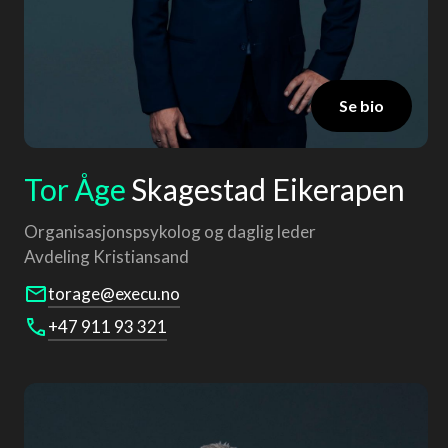
Se bio
Tor Åge
Skagestad Eikerapen
Organisasjonspsykolog og daglig leder
Avdeling
Kristiansand
torage@execu.no
‍+47 911 93 321