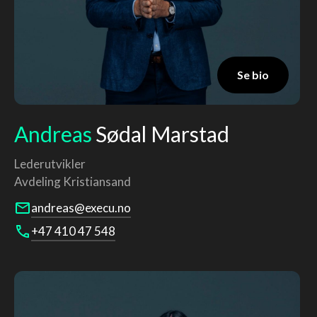
Se bio
Andreas
Sødal Marstad
Lederutvikler
Avdeling
Kristiansand
andreas@execu.no
+47 410 47 548