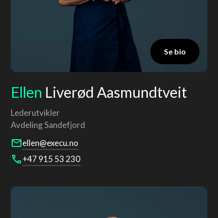
Se bio
Ellen
Liverød Aasmundtveit
Lederutvikler
Avdeling
Sandefjord
ellen@execu.no
+47 915 53 230