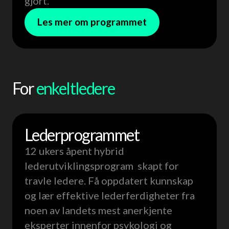
gjort.
Les mer om programmet
For
enkeltledere
Leder­programmet
Neste oppstart 22. september 2026
Kun 20 plasser
12 ukers åpent hybrid
lederutviklingsprogram skapt for
travle ledere. Få oppdatert kunnskap
og lær effektive lederferdigheter fra
noen av landets mest anerkjente
eksperter innenfor psykologi og