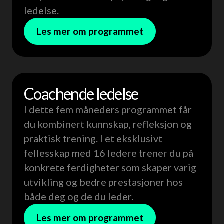
ledelse.
Les mer om programmet
Coachende ledelse
Neste oppstart 26. januar 2027
Kun 16 plasser
Nes
I dette fem måneders programmet får
du kombinert kunnskap, refleksjon og
praktisk trening. I et eksklusivt
fellesskap med 16 ledere trener du på
konkrete ferdigheter som skaper varig
utvikling og bedre prestasjoner hos
både deg og de du leder.
Les mer om programmet