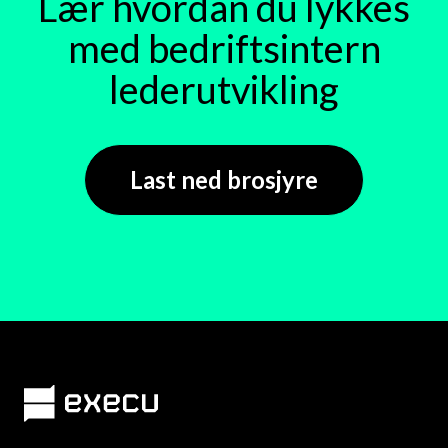
Lær hvordan du lykkes
med bedriftsintern
lederutvikling
Last ned brosjyre