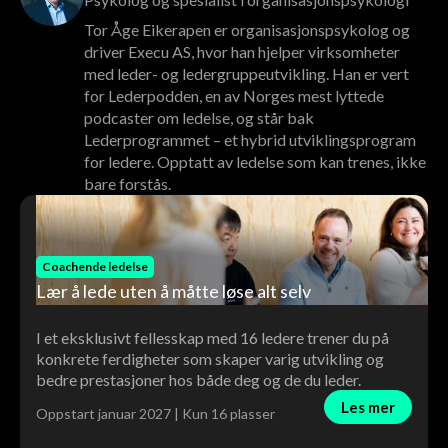
Tor Åge Eikerapen er organisasjonspsykolog og
driver Execu AS, hvor han hjelper virksomheter
med leder- og ledergruppeutvikling. Han er vert
for Lederpodden, en av Norges mest lyttede
podcaster om ledelse, og står bak
Lederprogrammet – et hybrid utviklingsprogram
for ledere. Opptatt av ledelse som kan trenes, ikke
bare forstås.
Coachende ledelse
Lær å lede uten å måtte løse alt selv
I et eksklusivt fellesskap med 16 ledere trener du på
konkrete ferdigheter som skaper varig utvikling og
bedre prestasjoner hos både deg og de du leder.
Les mer
Oppstart januar 2027 | Kun 16 plasser