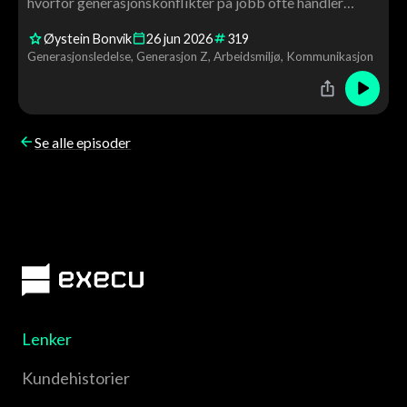
hvorfor generasjonskonflikter på jobb ofte handler
mindre om alder og mer om forventninger,
Øystein Bonvik
26
jun
2026
319
kommunikasjon og arbeidslivets utvikling. En praktisk
Generasjonsledelse
Generasjon Z
Arbeidsmiljø
Kommunikasjon
episode om ledelse, samarbeid og aldersmangfold.
Se alle episoder
Lenker
Kundehistorier