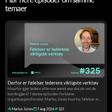
temaer
Derfor er følelser lederens viktigste verktøy
Hvorfor gjør ledere ofte noe annet enn det de vet de
burde gjøre? I denne episoden forklarer
organisasjonsforsker Marius Jones hvorfor følelser er
avgjørende for ledelse, beslutninger, motivasjon og
Marius Jones
7
aug
2026
325
utvikling – og hvorfor ledere må bli bedre kjent med