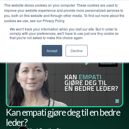
This website stores cookies on your computer. These cookies are used to
improve your website experience and provide more personalized services to
you, both on this website and through other media. To find out more about the
cookies we use, see our Privacy Policy.
We won't track your information when you visit our site. But in order to
Lederpodden
30
jan
2026
298
Del
comply with your preferences, we'll have to use just one tiny cookie so
that you're not asked to make this choice again.
Accept
Decline
Kan empati gjøre deg til en bedre
leder?