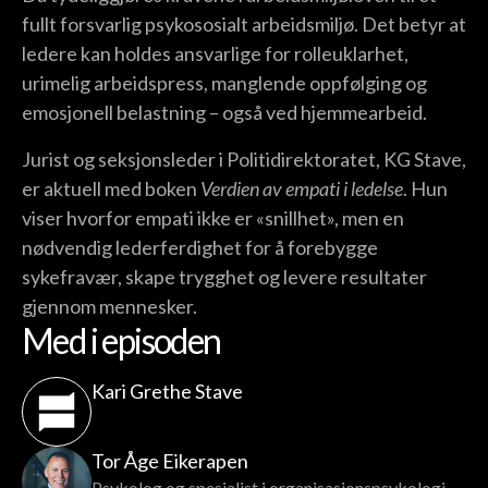
fullt forsvarlig psykososialt arbeidsmiljø. Det betyr at
ledere kan holdes ansvarlige for rolleuklarhet,
urimelig arbeidspress, manglende oppfølging og
emosjonell belastning – også ved hjemmearbeid.
Jurist og seksjonsleder i Politidirektoratet, KG Stave,
er aktuell med boken
Verdien av empati i ledelse
. Hun
viser hvorfor empati ikke er «snillhet», men en
nødvendig lederferdighet for å forebygge
sykefravær, skape trygghet og levere resultater
gjennom mennesker.
Med i episoden
Kari Grethe Stave
Tor Åge Eikerapen
Psykolog og spesialist i organisasjonspsykologi