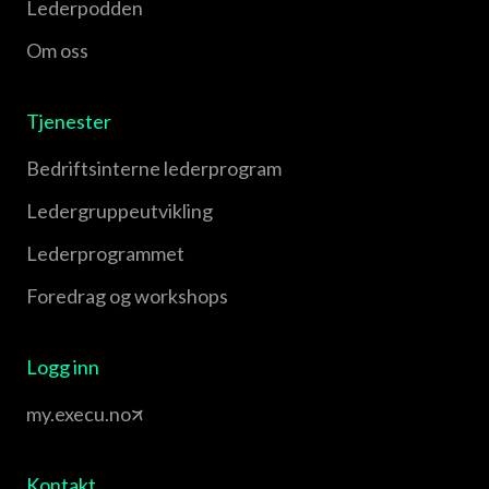
Lederpodden
Om oss
Tjenester
Bedriftsinterne lederprogram
Leder­gruppe­utvikling
Leder­programmet
Foredrag og workshops
Logg inn
my.execu.no
Kontakt