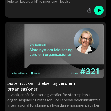
Følelser
Lederutvikling
Emosjoner i ledelse
både egne og andres følelser.
Siste nytt om følelser og verdier i
organisasjoner
Hva skjer når følelser og verdier får større plass i
organisasjoner? Professor Gry Espedal deler innsikt fra
internasjonal forskning på hvordan emosjoner påvirker
ledelse, kultur, motivasjon og endringsarbeid – og