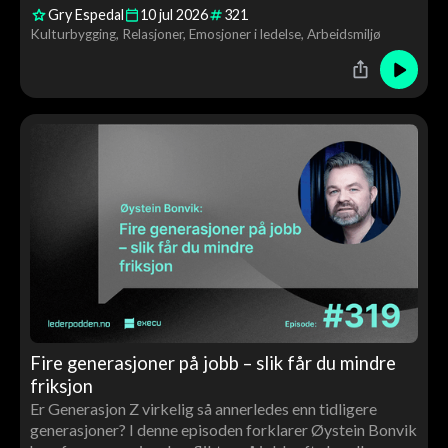
Gry Espedal
10
jul
2026
321
hvorfor verdiarbeid handler om langt mer enn ord på
Kulturbygging
Relasjoner
Emosjoner i ledelse
Arbeidsmiljø
veggen.
Fire generasjoner på jobb – slik får du mindre
friksjon
Er Generasjon Z virkelig så annerledes enn tidligere
generasjoner? I denne episoden forklarer Øystein Bonvik