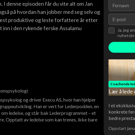
. I denne episoden får du vite alt om Jan
 også på hvordan han jobber med seg selv og
est produktive og leste forfattere år etter
tt inn i den rykende ferske Assalamu
Ja, jeg ø
nyhetsbre
Coachende led
sjonspsykologi
Lær å lede 
spsykolog og driver Execu AS, hvor han hjelper
I et eksklusi
ruppeutvikling. Han er vert for Lederpodden, en
konkrete fer
 om ledelse, og står bak Lederprogrammet – et
bedre presta
re. Opptatt av ledelse som kan trenes, ikke bare
Oppstart janu