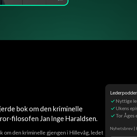
Lederpoddens
Nyttige le
fjerde bok om den kriminelle
Ukens ep
Tor Åges 
rror-filosofen Jan Inge Haraldsen.
Nyhetsbrev | 
k om den kriminelle gjengen i Hillevåg, ledet