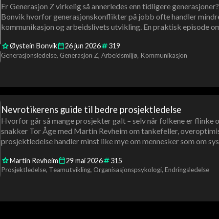
Er Generasjon Z virkelig så annerledes enn tidligere generasjoner
Bonvik hvorfor generasjonskonflikter på jobb ofte handler mindr
kommunikasjon og arbeidslivets utvikling. En praktisk episode o
Øystein Bonvik
26
jun
2026
319
Generasjonsledelse
Generasjon Z
Arbeidsmiljø
Kommunikasjon
Nevrotikerens guide til bedre prosjektledelse
Hvorfor går så mange prosjekter galt – selv når folkene er flinke 
snakker Tor Åge med Martin Revheim om tankefeller, overoptimis
prosjektledelse handler minst like mye om mennesker som om sys
Martin Revheim
29
mai
2026
315
Prosjektledelse
Teamutvikling
Organisasjonspsykologi
Endringsledelse