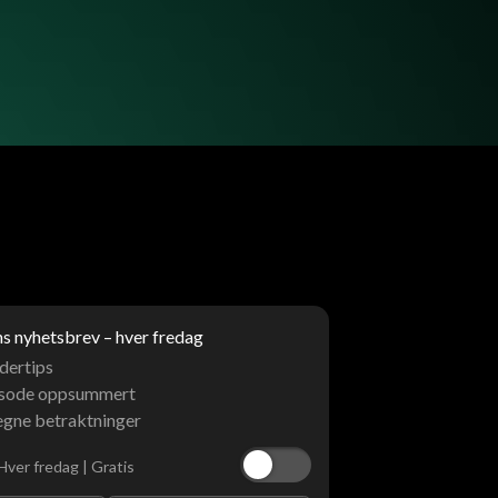
 nyhetsbrev – hver fredag
dertips
isode oppsummert
egne betraktninger
Hver fredag | Gratis