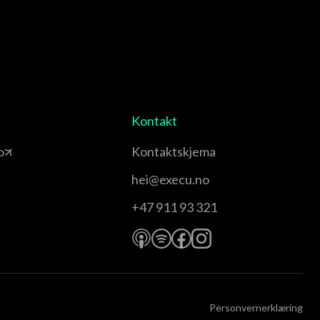
Kontakt
o
Kontaktskjema
hei@execu.no
+47 911 93 321
Personvernerklæring