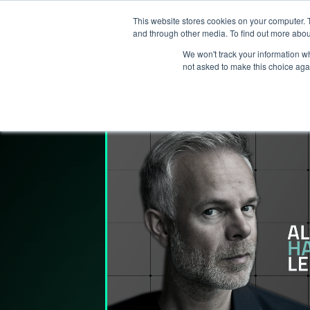
This website stores cookies on your computer. 
T
and through other media. To find out more abou
We won't track your information whe
not asked to make this choice aga
Lederpodden
27
aug
2021
83
Del