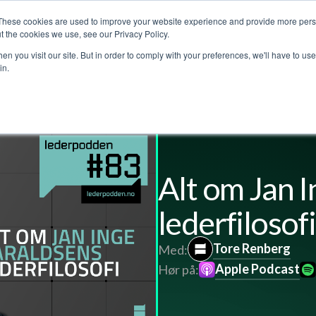
These cookies are used to improve your website experience and provide more perso
jenester
Kundehistorier
Lederpodden
Om o
t the cookies we use, see our Privacy Policy.
n you visit our site. But in order to comply with your preferences, we'll have to use 
in.
Alt om Jan 
lederfilosofi
Tore Renberg
Med:
Apple Podcast
Hør på: