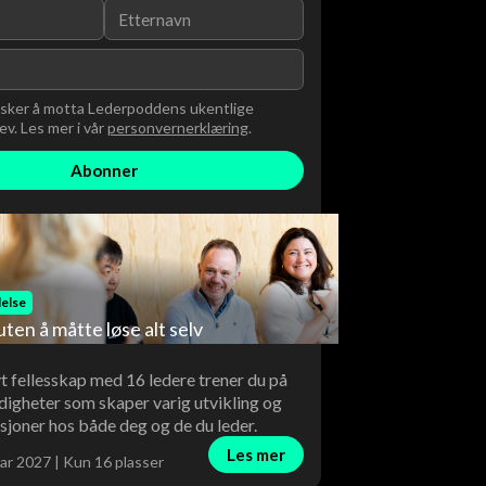
nsker å motta Lederpoddens ukentlige
v. Les mer i vår
personvernerklæring
.
else
uten å måtte løse alt selv
vt fellesskap med 16 ledere trener du på
digheter som skaper varig utvikling og
sjoner hos både deg og de du leder.
Les mer
ar 2027 | Kun 16 plasser