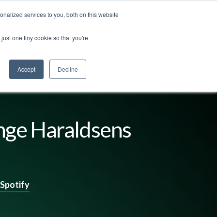
nalized services to you, both on this website
ss
Logg inn
Kontakt oss
🇳🇴 Norsk
just one tiny cookie so that you're
Accept
Decline
Inge Haraldsens
Spotify