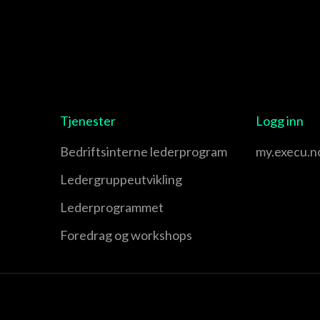
Tjenester
Logg inn
Bedriftsinterne lederprogram
my.execu.n
Leder­gruppe­utvikling
Leder­programmet
Foredrag og workshops