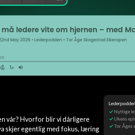
Lederpoddens
Nyttige le
n vår? Hvorfor blir vi dårligere
Ukens ep
Tor Åges 
a skjer egentlig med fokus, læring