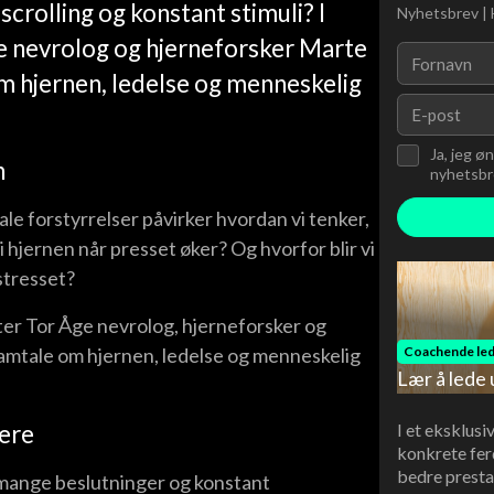
 scrolling og konstant stimuli? I
Nyhetsbrev | 
 nevrolog og hjerneforsker Marte
om hjernen, ledelse og menneskelig
Ja, jeg ø
n
nyhetsbre
ale forstyrrelser påvirker hvordan vi tenker,
i hjernen når presset øker? Og hvorfor blir vi
 stresset?
r Tor Åge nevrolog, hjerneforsker og
Coachende led
samtale om hjernen, ledelse og menneskelig
Lær å lede 
I et eksklusi
dere
konkrete fer
bedre presta
mange beslutninger og konstant