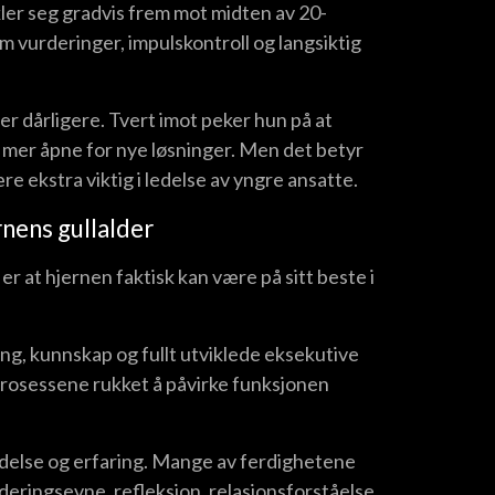
ler seg gradvis frem mot midten av 20-
 vurderinger, impulskontroll og langsiktig
r dårligere. Tvert imot peker hun på at
r mer åpne for nye løsninger. Men det betyr
e ekstra viktig i ledelse av yngre ansatte.
nens gullalder
r at hjernen faktisk kan være på sitt beste i
ing, kunnskap og fullt utviklede eksekutive
sprosessene rukket å påvirke funksjonen
ledelse og erfaring. Mange av ferdighetene
eringsevne, refleksjon, relasjonsforståelse