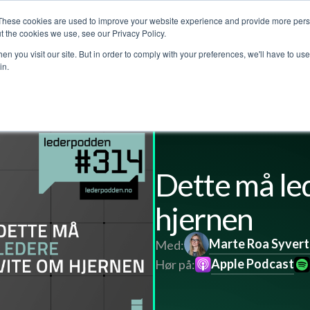
These cookies are used to improve your website experience and provide more perso
jenester
Kundehistorier
Lederpodden
Om o
t the cookies we use, see our Privacy Policy.
n you visit our site. But in order to comply with your preferences, we'll have to use 
in.
l
Dette må le
hjernen
Marte Roa Syver
Med:
Apple Podcast
Hør på: