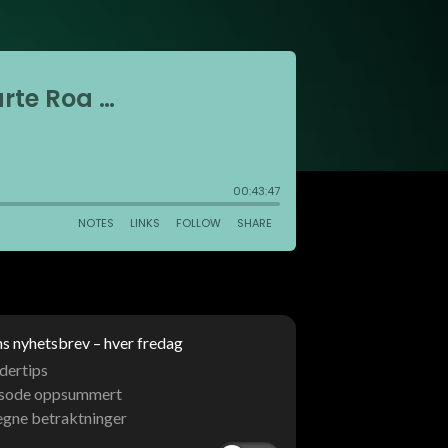
 nyhetsbrev – hver fredag
dertips
isode oppsummert
egne betraktninger