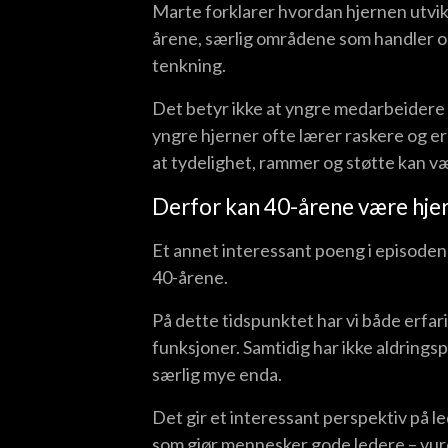
Marte forklarer hvordan hjernen utvik
årene, særlig områdene som handler om
tenkning.
Det betyr ikke at yngre medarbeidere e
yngre hjerner ofte lærer raskere og e
at tydelighet, rammer og støtte kan vær
Derfor kan 40-årene være hjer
Et annet interessant poeng i episoden e
40-årene.
På dette tidspunktet har vi både erfar
funksjoner. Samtidig har ikke aldring
særlig mye enda.
Det gir et interessant perspektiv på 
som gjør mennesker gode ledere – vurd