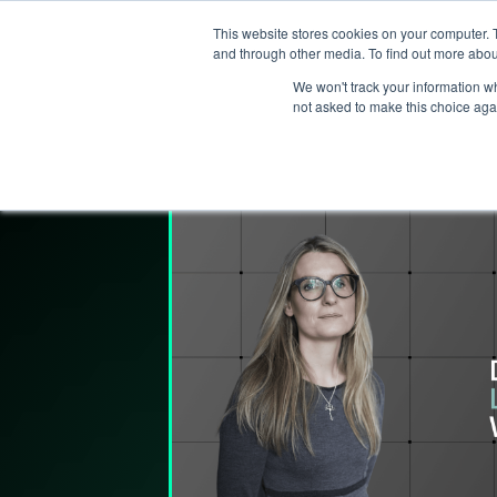
This website stores cookies on your computer. 
T
and through other media. To find out more abou
We won't track your information whe
not asked to make this choice aga
Lederpodden
22
mai
2026
314
De