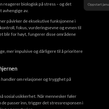
n reagerer biologisk på stress – og det
Oppstart janu
t avhengige av.
er påvirker de eksekutive funksjonene i
ontroll, fokus, vurderingsevne og evnen til
et blir for høyt, fungerer disse områdene
ge, mer impulsive og dårligere til å prioritere
 hjernen
n handler om relasjoner og trygghet på
på sosial usikkerhet. Når mennesker føler
m de passer inn, trigger det stressresponsen i