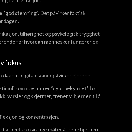
ring og prestasjon.
e “god stemning”. Det påvirker faktisk
erdagen.
ikasjon, tilhørighet og psykologisk trygghet
gjørende for hvordan mennesker fungerer og
av fokus
 dagens digitale vaner påvirker hjernen.
stimuli som noe hun er “dypt bekymret” for.
k, varsler og skjermer, trener vi hjernen til å
fleksjon og konsentrasjon.
rt arbeid som viktige måter å trene hjernen