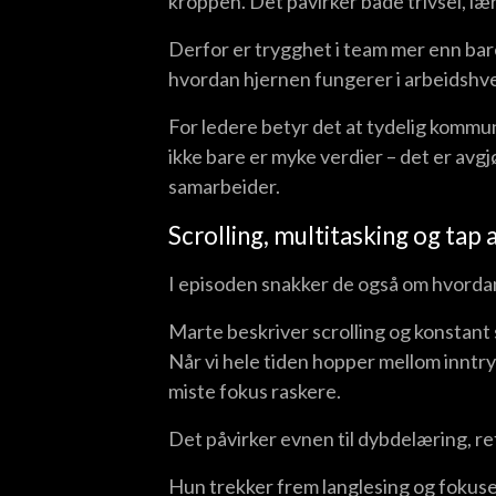
kroppen. Det påvirker både trivsel, læ
Derfor er trygghet i team mer enn bar
hvordan hjernen fungerer i arbeidshv
For ledere betyr det at tydelig kommun
ikke bare er myke verdier – det er av
samarbeider.
Scrolling, multitasking og tap 
I episoden snakker de også om hvordan
Marte beskriver scrolling og konstant 
Når vi hele tiden hopper mellom inntryk
miste fokus raskere.
Det påvirker evnen til dybdelæring, re
Hun trekker frem langlesing og fokuse