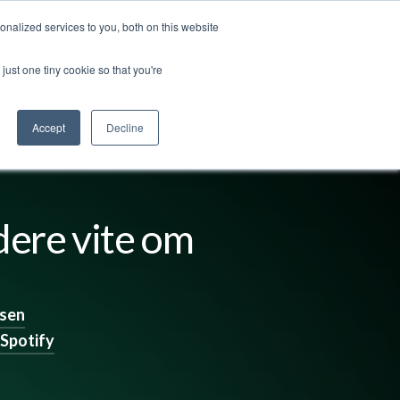
nalized services to you, both on this website
ss
Logg inn
Kontakt oss
🇳🇴 Norsk
just one tiny cookie so that you're
Accept
Decline
dere vite om
tsen
Spotify