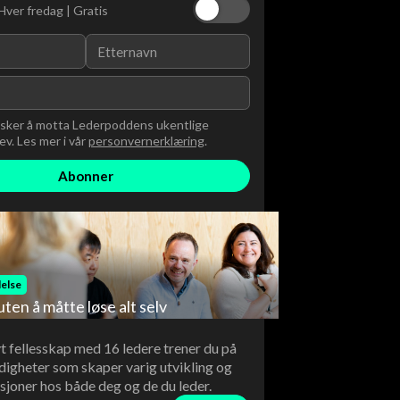
Hver fredag | Gratis
nsker å motta Lederpoddens ukentlige
v. Les mer i vår
personvernerklæring
.
else
uten å måtte løse alt selv
vt fellesskap med 16 ledere trener du på
digheter som skaper varig utvikling og
sjoner hos både deg og de du leder.