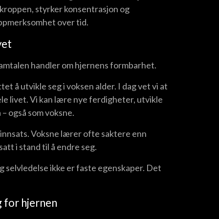
r kroppen, styrker konsentrasjon og
oppmerksomhet over tid.
vet
samtalen handler om hjernens formbarhet.
t å utvikle seg i voksen alder. I dag vet vi at
 livet. Vi kan lære nye ferdigheter, utvikle
å – også som voksne.
 innsats. Voksne lærer ofte saktere enn
tt i stand til å endre seg.
g selvledelse ikke er faste egenskaper. Det
g for hjernen