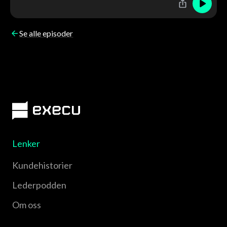
Se alle episoder
Lenker
Kundehistorier
Lederpodden
Om oss