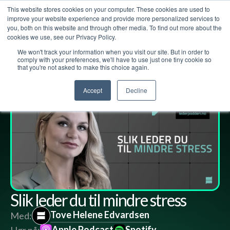
This website stores cookies on your computer. These cookies are used to
improve your website experience and provide more personalized services to
you, both on this website and through other media. To find out more about the
cookies we use, see our Privacy Policy.
We won't track your information when you visit our site. But in order to
Lederpodden
11
jul
2025
270
Del
comply with your preferences, we'll have to use just one tiny cookie so
that you're not asked to make this choice again.
Accept
Decline
Slik leder du til mindre stress
Tove Helene Edvardsen
Med:
Apple Podcast
Spotify