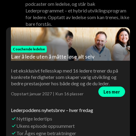
podcaster om ledelse, og står bak
Lederprogrammet – et hybrid utviklingsprogram
for ledere. Opptatt av ledelse som kan trenes, ikke
bare forstås.
Coachende ledelse
Lær å lede uten å måtte løse alt selv
I et eksklusivt fellesskap med 16 ledere trener du på
konkrete ferdigheter som skaper varig utvikling og
bedre prestasjoner hos både deg og de du leder.
Les mer
Oppstart januar 2027 | Kun 16 plasser
Lederpoddens nyhetsbrev – hver fredag
Nyttige ledertips
Ukens episode oppsummert
Tor Åges egne betraktninger