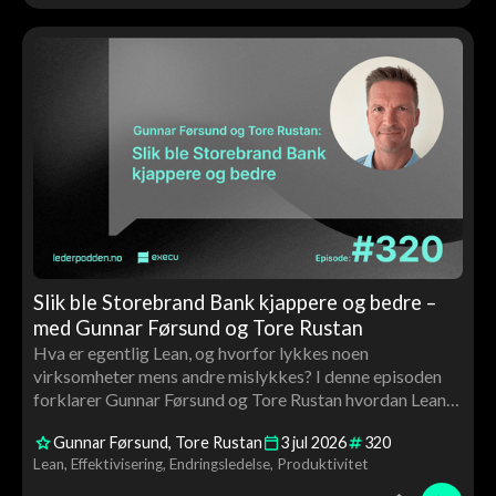
Slik ble Storebrand Bank kjappere og bedre –
med Gunnar Førsund og Tore Rustan
Hva er egentlig Lean, og hvorfor lykkes noen
virksomheter mens andre mislykkes? I denne episoden
forklarer Gunnar Førsund og Tore Rustan hvordan Lean
kan brukes til å skape bedre flyt, høyere kvalitet og mer
Gunnar Førsund
Tore Rustan
3
jul
2026
320
verdiskaping gjennom medarbeiderinvolvering, ledelse
Lean
Effektivisering
Endringsledelse
Produktivitet
og kontinuerlig forbedring.