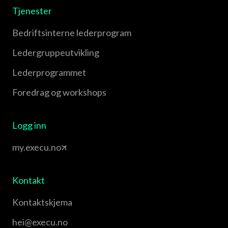
Tjenester
Bedriftsinterne lederprogram
Leder­gruppe­utvikling
Leder­programmet
Foredrag og workshops
Logg inn
my.execu.no
Kontakt
Kontaktskjema
hei@execu.no