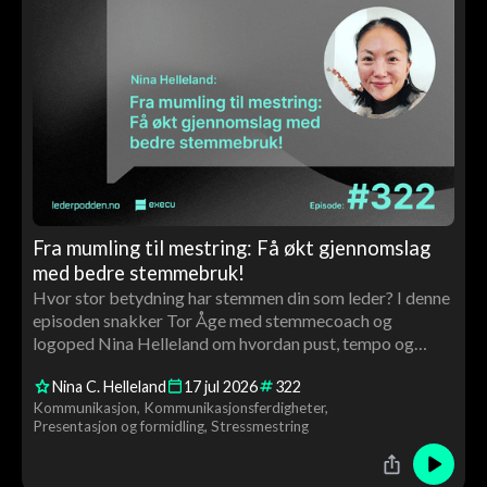
Fra mumling til mestring: Få økt gjennomslag
med bedre stemmebruk!
Hvor stor betydning har stemmen din som leder? I denne
episoden snakker Tor Åge med stemmecoach og
logoped Nina Helleland om hvordan pust, tempo og
stemmeleie påvirker tillit, autoritet og gjennomslag. Du
Nina C. Helleland
17
jul
2026
322
får konkrete råd og en live stemmecoaching av Tor Åge
Kommunikasjon
Kommunikasjonsferdigheter
underveis.
Presentasjon og formidling
Stressmestring