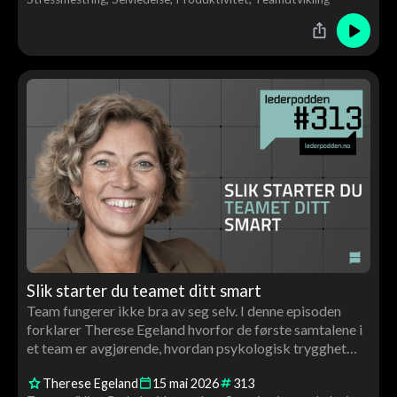
til en samtale om hjernen, ledelse og menneskelig
utvikling.
Slik starter du teamet ditt smart
Team fungerer ikke bra av seg selv. I denne episoden
forklarer Therese Egeland hvorfor de første samtalene i
et team er avgjørende, hvordan psykologisk trygghet
bygges i praksis – og hva de beste teamene gjør
Therese Egeland
15
mai
2026
313
annerledes.