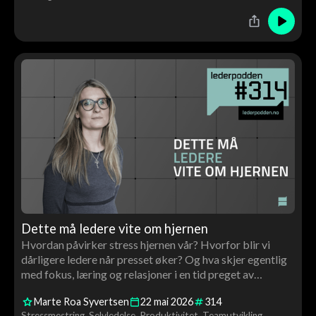
Dette må ledere vite om hjernen
Hvordan påvirker stress hjernen vår? Hvorfor blir vi
dårligere ledere når presset øker? Og hva skjer egentlig
med fokus, læring og relasjoner i en tid preget av
scrolling og konstant stimuli? I denne episoden møter
Marte Roa Syvertsen
22
mai
2026
314
Tor Åge nevrolog og hjerneforsker Marte Roa Syvertsen
Stressmestring
Selvledelse
Produktivitet
Teamutvikling