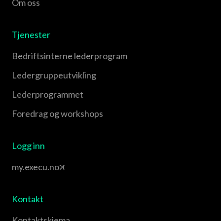
Om oss
Tjenester
Bedriftsinterne lederprogram
Leder­gruppe­utvikling
Leder­programmet
Foredrag og workshops
Logg inn
my.execu.no
Kontakt
Kontaktskjema