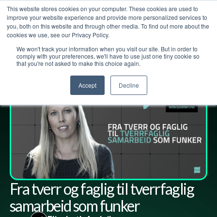
This website stores cookies on your computer. These cookies are used to
improve your website experience and provide more personalized services to
you, both on this website and through other media. To find out more about the
cookies we use, see our Privacy Policy.
We won't track your information when you visit our site. But in order to
Lederpodden
4
mai
2023
172
Del
comply with your preferences, we'll have to use just one tiny cookie so
that you're not asked to make this choice again.
Accept
Decline
Fra tverr og faglig til tverrfaglig
samarbeid som funker