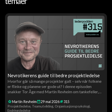
temaer
Nevrotikerens guide til bedre prosjektledelse
Hvorfor går så mange prosjekter galt – selv når folkene
er flinke og planene ser gode ut? I denne episoden
snakker Tor Åge med Martin Revheim om tankefeller,
overoptimisme, trygghet i team og hvorfor god
Martin Revheim
29
mai
2026
315
prosjektledelse handler minst like mye om mennesker
Prosjektledelse
Teamutvikling
Organisasjonspsykologi
som om systemer.
Endringsledelse