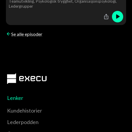
Teamutvikling
Psykologisk trygghet
Organisasjonspsykologi
Ledergrupper
Se alle episoder
Lenker
Kundehistorier
Lederpodden