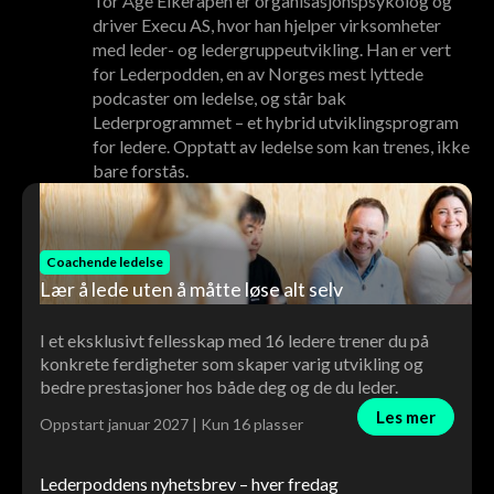
Tor Åge Eikerapen er organisasjonspsykolog og
driver Execu AS, hvor han hjelper virksomheter
med leder- og ledergruppeutvikling. Han er vert
for Lederpodden, en av Norges mest lyttede
podcaster om ledelse, og står bak
Lederprogrammet – et hybrid utviklingsprogram
for ledere. Opptatt av ledelse som kan trenes, ikke
bare forstås.
Coachende ledelse
Lær å lede uten å måtte løse alt selv
I et eksklusivt fellesskap med 16 ledere trener du på
konkrete ferdigheter som skaper varig utvikling og
bedre prestasjoner hos både deg og de du leder.
Les mer
Oppstart januar 2027 | Kun 16 plasser
Lederpoddens nyhetsbrev – hver fredag