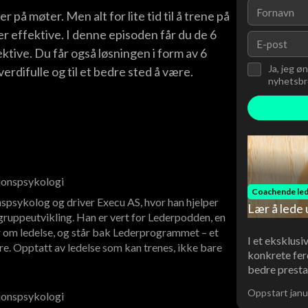
 på møter. Men alt for lite tid til å trene på
 effektive. I denne episoden får du de 6
ktive. Du får også løsningen i form av 6
Ja, jeg ø
erdifulle og til et bedre sted å være.
nyhetsbre
sjonspsykologi
Coachende led
spsykolog og driver Execu AS, hvor han hjelper
Lær å lede 
ruppeutvikling. Han er vert for Lederpodden, en
 om ledelse, og står bak Lederprogrammet – et
I et eksklusi
re. Opptatt av ledelse som kan trenes, ikke bare
konkrete fer
bedre presta
Oppstart janu
sjonspsykologi