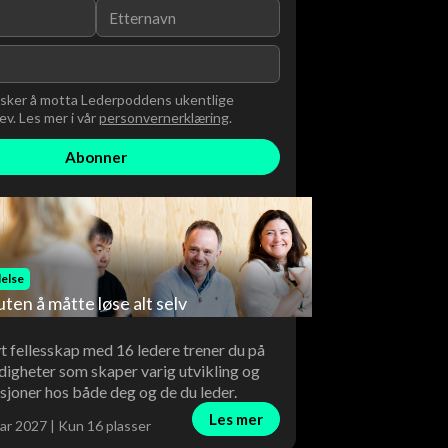
nsker å motta Lederpoddens ukentlige
v. Les mer i vår
personvernerklæring
.
else
uten å måtte løse alt selv
vt fellesskap med 16 ledere trener du på
digheter som skaper varig utvikling og
sjoner hos både deg og de du leder.
Les mer
ar 2027 | Kun 16 plasser