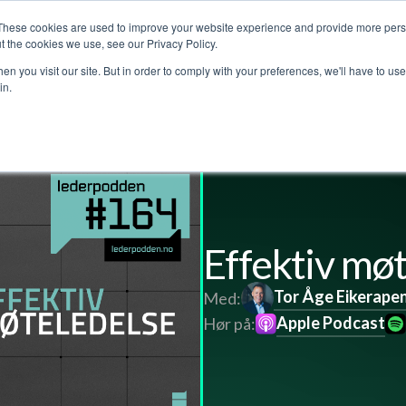
These cookies are used to improve your website experience and provide more perso
jenester
Kundehistorier
Lederpodden
Om o
t the cookies we use, see our Privacy Policy.
n you visit our site. But in order to comply with your preferences, we'll have to use 
in.
Effektiv mø
Tor Åge Eikerape
Med:
Apple Podcast
Hør på: