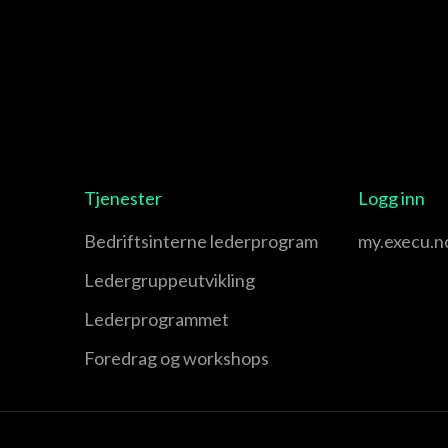
Tjenester
Logg inn
Bedriftsinterne lederprogram
my.execu.n
Leder­gruppe­utvikling
Leder­programmet
Foredrag og workshops