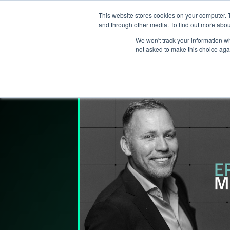
This website stores cookies on your computer. 
T
and through other media. To find out more abou
We won't track your information whe
not asked to make this choice aga
Lederpodden
9
mar
2023
164
Del