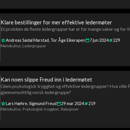
Klare bestillinger for mer effektive ledermøter
Et problem de fleste ledergrupper har er for mange saker og for lit
Andreas Sødal Marstad
Tor Åge Eikerapen
7
jun
2024
229
Møtekultur
Ledergrupper
Kan noen slippe Freud inn i ledermøtet
Glem psykologisk trygghet og effektive ledergrupper! Hva ville Fr
gjennomsnittlig norsk ledergruppe?
Lars Hæhre
Sigmund Freud
29
mar
2024
219
Møtekultur
Psykologisk trygghet
Relasjoner