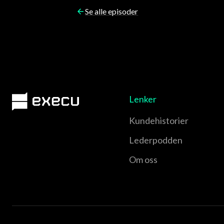
Se alle episoder
Lenker
Kundehistorier
Lederpodden
Om oss