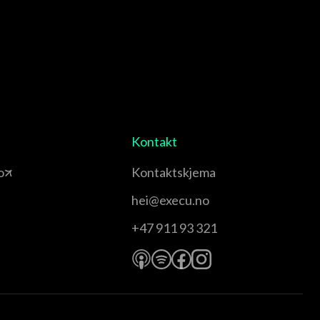
Kontakt
o
Kontaktskjema
hei@execu.no
+47 911 93 321