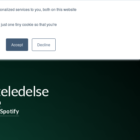
nalized services to you, both on this website
ss
Logg inn
Kontakt oss
🇳🇴 Norsk
just one tiny cookie so that you're
Accept
Decline
teledelse
n
Spotify