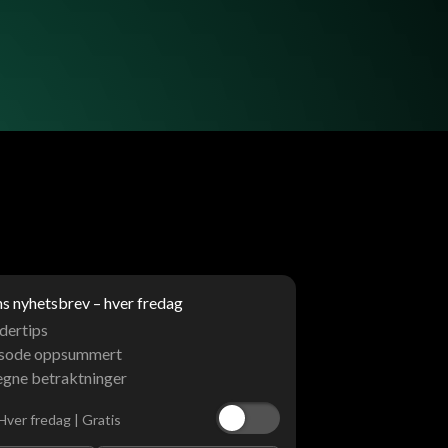
 nyhetsbrev – hver fredag
dertips
isode oppsummert
egne betraktninger
Hver fredag | Gratis