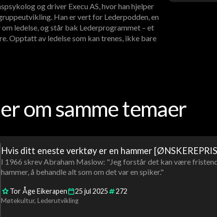
spsykolog og driver Execu AS, hvor han hjelper
ruppeutvikling. Han er vert for Lederpodden, en
 om ledelse, og står bak Lederprogrammet – et
re. Opptatt av ledelse som kan trenes, ikke bare
oder om samme temaer
Hvis ditt eneste verktøy er en hammer [ØNSKEREPRIS
I 1966 skrev Abraham Maslow: "Jeg forstår det kan være fristende
hammer, å behandle alt som om det var en spiker."
Tor Åge Eikerapen
25
jul
2025
272
Møtekultur
Lederutvikling