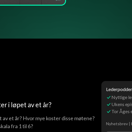
Lederpoddens
Nyttige le
r i løpet av et år?
Ukens ep
Tor Åges 
et av et år? Hvor mye koster disse møtene?
Nyhetsbrev | 
la fra 1 til 6?