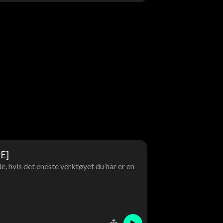
E]
, hvis det eneste verktøyet du har er en