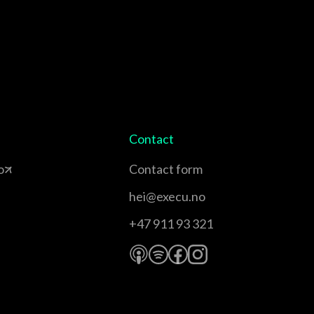
Contact
o
Contact form
hei@execu.no
+47 911 93 321