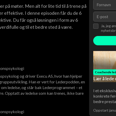
 på møter. Men alt for lite tid til å trene på
 effektive. I denne episoden får du de 6
ktive. Du får også løsningen i form av 6
Ja, jeg ø
erdifulle og til et bedre sted å være.
nyhetsbre
sjonspsykologi
Coachende led
spsykolog og driver Execu AS, hvor han hjelper
Lær å lede 
ruppeutvikling. Han er vert for Lederpodden, en
 om ledelse, og står bak Lederprogrammet – et
I et eksklusi
re. Opptatt av ledelse som kan trenes, ikke bare
konkrete fer
bedre presta
Oppstart janu
sjonspsykologi