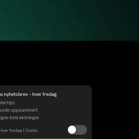
 nyhetsbrev – hver fredag
dertips
isode oppsummert
egne betraktninger
Hver fredag | Gratis