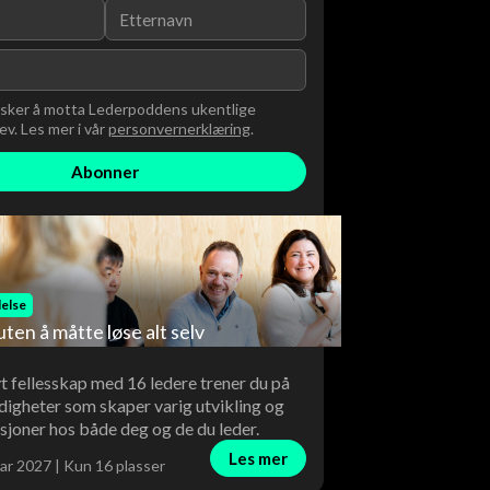
nsker å motta Lederpoddens ukentlige
v. Les mer i vår
personvernerklæring
.
else
uten å måtte løse alt selv
vt fellesskap med 16 ledere trener du på
digheter som skaper varig utvikling og
sjoner hos både deg og de du leder.
Les mer
ar 2027 | Kun 16 plasser