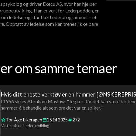
spsykolog og driver Execu AS, hvor han hjelper
ruppeutvikling. Han er vert for Lederpodden, en
 om ledelse, og står bak Lederprogrammet – et
re. Opptatt av ledelse som kan trenes, ikke bare
oder om samme temaer
Hvis ditt eneste verktøy er en hammer [ØNSKEREPRIS
I 1966 skrev Abraham Maslow: "Jeg forstår det kan være fristende
hammer, å behandle alt som om det var en spiker."
Tor Åge Eikerapen
25
jul
2025
272
Møtekultur
Lederutvikling