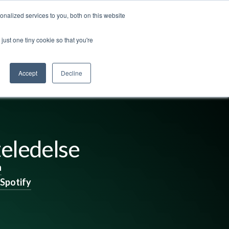
nalized services to you, both on this website
ut us
Log in
Contact us
🇬🇧 English
just one tiny cookie so that you're
Accept
Decline
teledelse
n
Spotify