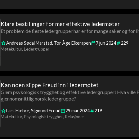
Klare bestillinger for mer effektive ledermøter
Et problem de fleste ledergrupper har er for mange saker og for lit
Andreas Sødal Marstad
Tor Åge Eikerapen
7
jun
2024
229
Møtekultur
Ledergrupper
Kan noen slippe Freud inn i ledermøtet
Glem psykologisk trygghet og effektive ledergrupper! Hva ville Fr
gjennomsnittlig norsk ledergruppe?
Lars Hæhre
Sigmund Freud
29
mar
2024
219
Møtekultur
Psykologisk trygghet
Relasjoner