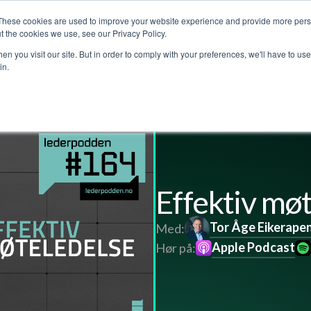
These cookies are used to improve your website experience and provide more perso
Customer stories
The Leadership Podcast
Abo
t the cookies we use, see our Privacy Policy.
n you visit our site. But in order to comply with your preferences, we'll have to use 
in.
Effektiv mø
Tor Åge Eikerape
Med:
Apple Podcast
Hør på: