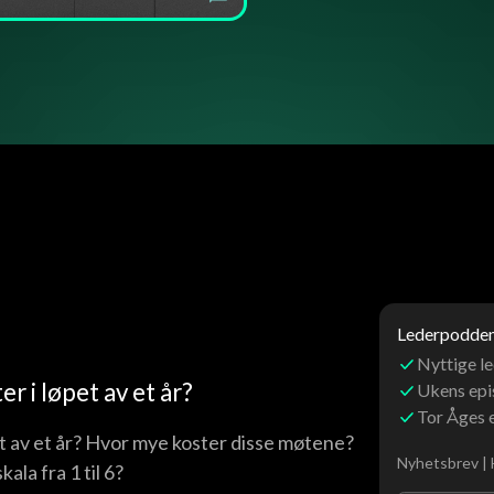
Lederpoddens
Nyttige le
r i løpet av et år?
Ukens ep
Tor Åges 
et av et år? Hvor mye koster disse møtene?
Nyhetsbrev | 
la fra 1 til 6?