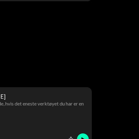
E]
, hvis det eneste verktøyet du har er en