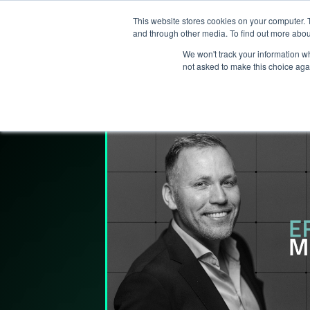
This website stores cookies on your computer. 
Services
and through other media. To find out more abou
We won't track your information whe
not asked to make this choice aga
Lederpodden
9
mar
2023
164
Del