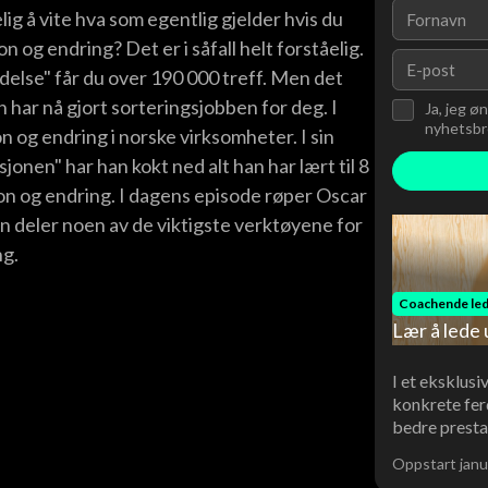
lig å vite hva som egentlig gjelder hvis du
n og endring? Det er i såfall helt forståelig.
delse" får du over 190 000 treff. Men det
har nå gjort sorteringsjobben for deg. I
Ja, jeg ø
nyhetsbre
n og endring i norske virksomheter. I sin
nen" har han kokt ned alt han har lært til 8
jon og endring. I dagens episode røper Oscar
n deler noen av de viktigste verktøyene for
ng.
Coachende led
Lær å lede 
I et eksklusi
konkrete fer
bedre presta
Oppstart janu