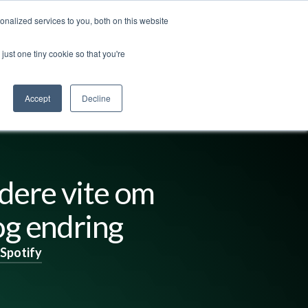
nalized services to you, both on this website
ss
Logg inn
Kontakt oss
🇳🇴 Norsk
just one tiny cookie so that you're
Accept
Decline
edere vite om
og endring
Spotify