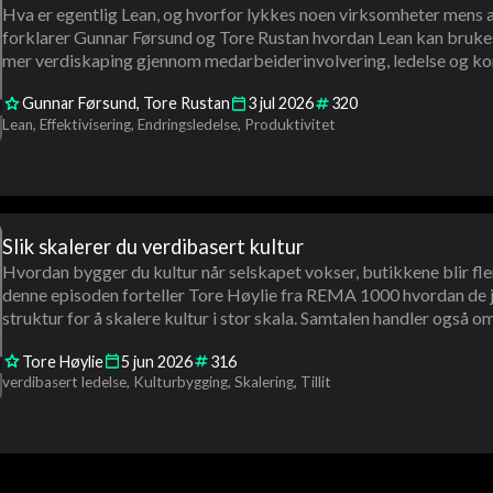
Hva er egentlig Lean, og hvorfor lykkes noen virksomheter mens 
forklarer Gunnar Førsund og Tore Rustan hvordan Lean kan brukes t
mer verdiskaping gjennom medarbeiderinvolvering, ledelse og kon
Gunnar Førsund
Tore Rustan
3
jul
2026
320
Lean
Effektivisering
Endringsledelse
Produktivitet
Slik skalerer du verdibasert kultur
Hvordan bygger du kultur når selskapet vokser, butikkene blir fler
denne episoden forteller Tore Høylie fra REMA 1000 hvordan de jo
struktur for å skalere kultur i stor skala. Samtalen handler også om
Harvard Business School bruker REMA som case.
Tore Høylie
5
jun
2026
316
verdibasert ledelse
Kulturbygging
Skalering
Tillit