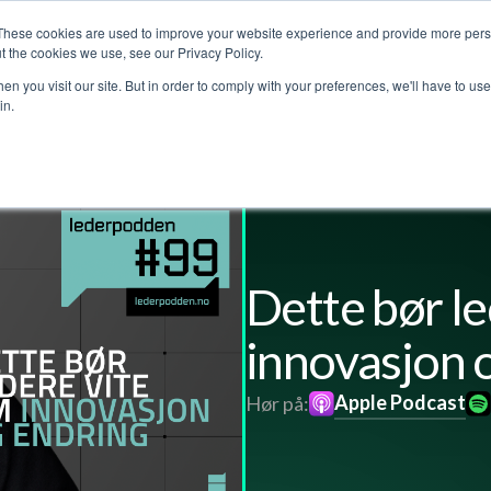
These cookies are used to improve your website experience and provide more perso
jenester
Kundehistorier
Lederpodden
Om o
t the cookies we use, see our Privacy Policy.
n you visit our site. But in order to comply with your preferences, we'll have to use 
in.
Dette bør l
innovasjon 
Apple Podcast
Hør på: