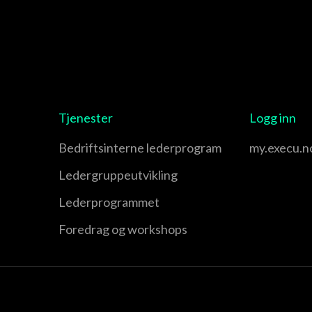
Tjenester
Logg inn
Bedriftsinterne lederprogram
my.execu.n
Leder­gruppe­utvikling
Leder­programmet
Foredrag og workshops