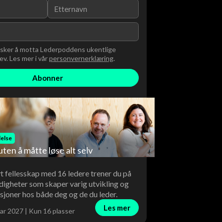
nsker å motta Lederpoddens ukentlige
v. Les mer i vår
personvernerklæring
.
else
uten å måtte løse alt selv
vt fellesskap med 16 ledere trener du på
digheter som skaper varig utvikling og
sjoner hos både deg og de du leder.
Les mer
ar 2027 | Kun 16 plasser