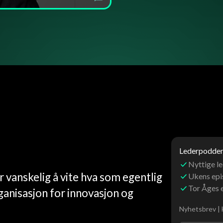
Lederpoddens
Nyttige le
r vanskelig å vite hva som egentlig
Ukens ep
Tor Åges 
rganisasjon for innovasjon og
Nyhetsbrev | 