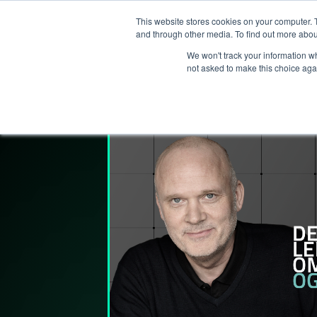
This website stores cookies on your computer. 
T
and through other media. To find out more abou
We won't track your information whe
not asked to make this choice aga
Lederpodden
17
des
2021
99
Del