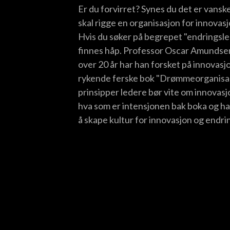
Er du forvirret? Synes du det er vanske
skal rigge en organisasjon for innovasjo
Hvis du søker på begrepet "endringsle
finnes håp. Professor Oscar Amundsen 
over 20 år har han forsket på innovasjo
rykende ferske bok "Drømmeorganisasjo
prinsipper ledere bør vite om innovas
hva som er intensjonen bak boka og ha
å skape kultur for innovasjon og endri