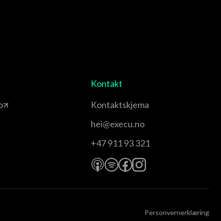
Kontakt
o
Kontaktskjema
hei@execu.no
+47 911 93 321
Personvernerklæring