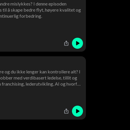
andre mislykkes? I denne episoden
il å skape bedre flyt, høyere kvalitet og
tinuerlig forbedring.
e og du ikke lenger kan kontrollere alt? I
bber med verdibasert ledelse, tillit og
 franchising, lederutvikling, AI og hvorfor