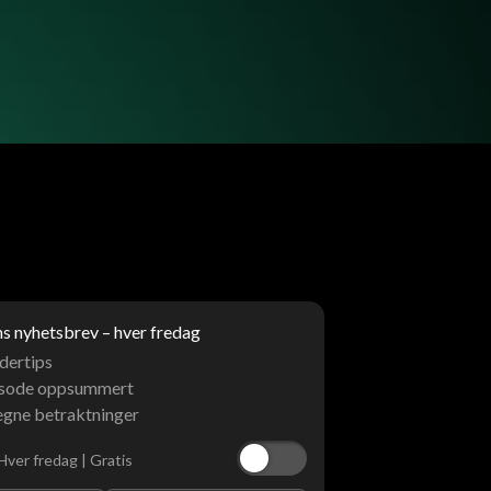
 nyhetsbrev – hver fredag
dertips
isode oppsummert
egne betraktninger
Hver fredag | Gratis