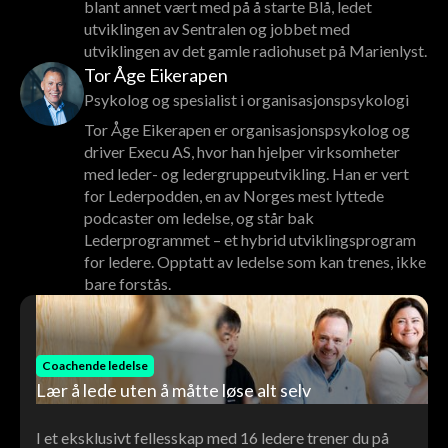
blant annet vært med på å starte Blå, ledet
utviklingen av Sentralen og jobbet med
utviklingen av det gamle radiohuset på Marienlyst.
Tor Åge Eikerapen
Psykolog og spesialist i organisasjonspsykologi
Tor Åge Eikerapen er organisasjonspsykolog og
driver Execu AS, hvor han hjelper virksomheter
med leder- og ledergruppeutvikling. Han er vert
for Lederpodden, en av Norges mest lyttede
podcaster om ledelse, og står bak
Lederprogrammet – et hybrid utviklingsprogram
for ledere. Opptatt av ledelse som kan trenes, ikke
bare forstås.
Coachende ledelse
Lær å lede uten å måtte løse alt selv
I et eksklusivt fellesskap med 16 ledere trener du på