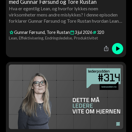
med Gunnar Førsund og Tore Rustan
Hva er egentlig Lean, og hvorfor lykkes noen
virksomheter mens andre mislykkes? I denne episoden
forklarer Gunnar Førsund og Tore Rustan hvordan Lean
kan brukes til å skape bedre flyt, høyere kvalitet og mer
Gunnar Førsund
Tore Rustan
3
jul
2026
320
verdiskaping gjennom medarbeiderinvolvering, ledelse
Lean
Effektivisering
Endringsledelse
Produktivitet
og kontinuerlig forbedring.