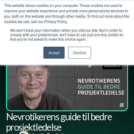
This website stores cookies on your computer. These cookies are used to
improve your website experience and provide more personalized services to
you, both on this website and through other media. To find out more about the
cookies we use, see our Privacy Policy.
We won't track your information when you visit our site. But in order to
Lederpodden
29
mai
2026
315
Del
comply with your preferences, we'll have to use just one tiny cookie so
that you're not asked to make this choice again.
Accept
Decline
Nevrotikerens guide til bedre
prosjektledelse