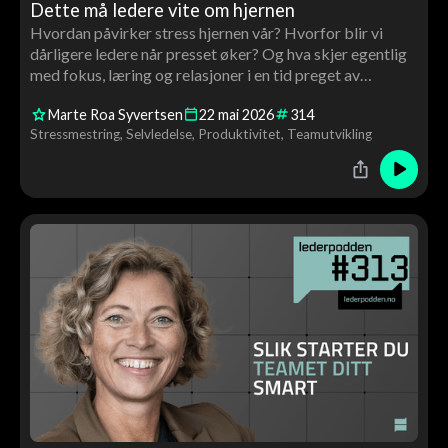
Dette må ledere vite om hjernen
Hvordan påvirker stress hjernen vår? Hvorfor blir vi
dårligere ledere når presset øker? Og hva skjer egentlig
med fokus, læring og relasjoner i en tid preget av
scrolling og konstant stimuli? I denne episoden møter
Marte Roa Syvertsen
22
mai
2026
314
Tor Åge nevrolog og hjerneforsker Marte Roa Syvertsen
Stressmestring
Selvledelse
Produktivitet
Teamutvikling
til en samtale om hjernen, ledelse og menneskelig
utvikling.