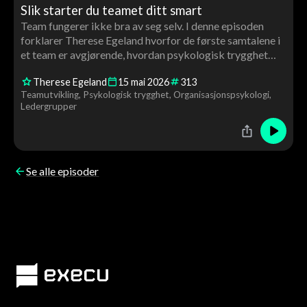
Slik starter du teamet ditt smart
Team fungerer ikke bra av seg selv. I denne episoden
forklarer Therese Egeland hvorfor de første samtalene i
et team er avgjørende, hvordan psykologisk trygghet
bygges i praksis – og hva de beste teamene gjør
Therese Egeland
15
mai
2026
313
annerledes.
Teamutvikling
Psykologisk trygghet
Organisasjonspsykologi
Ledergrupper
Se alle episoder