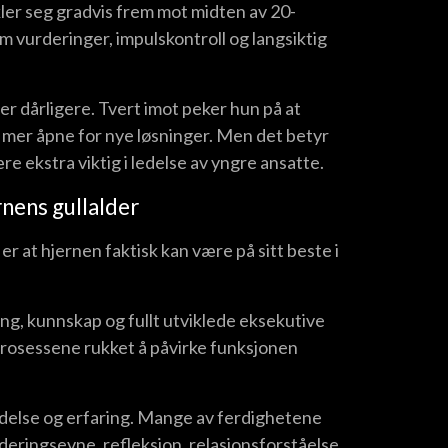
ler seg gradvis frem mot midten av 20-
 vurderinger, impulskontroll og langsiktig
r dårligere. Tvert imot peker hun på at
r mer åpne for nye løsninger. Men det betyr
e ekstra viktig i ledelse av yngre ansatte.
nens gullalder
r at hjernen faktisk kan være på sitt beste i
ing, kunnskap og fullt utviklede eksekutive
sprosessene rukket å påvirke funksjonen
ledelse og erfaring. Mange av ferdighetene
eringsevne, refleksjon, relasjonsforståelse