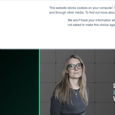
This website stores cookies on your computer. 
T
and through other media. To find out more abou
We won't track your information whe
not asked to make this choice aga
Lederpodden
22
mai
2026
314
De