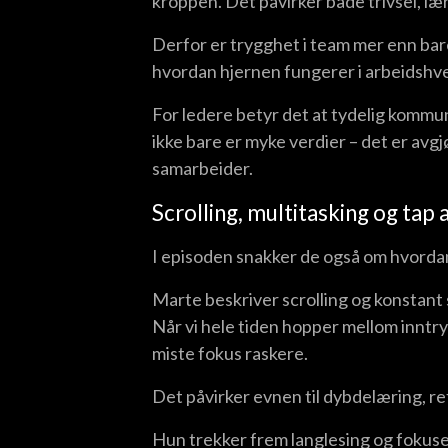
kroppen. Det påvirker både trivsel, læ
Derfor er trygghet i team mer enn bar
hvordan hjernen fungerer i arbeidshv
For ledere betyr det at tydelig kommun
ikke bare er myke verdier – det er av
samarbeider.
Scrolling, multitasking og tap 
I episoden snakker de også om hvordan
Marte beskriver scrolling og konstant 
Når vi hele tiden hopper mellom inntryk
miste fokus raskere.
Det påvirker evnen til dybdelæring, re
Hun trekker frem langlesing og fokuse