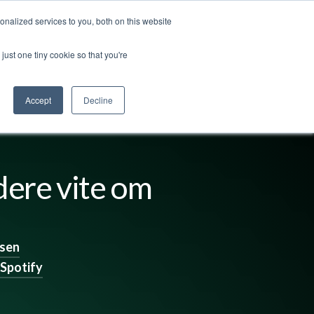
nalized services to you, both on this website
ss
Logg inn
Kontakt oss
🇳🇴 Norsk
just one tiny cookie so that you're
Accept
Decline
dere vite om
tsen
Spotify