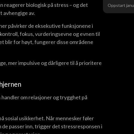
n reagerer biologisk på stress – og det
Oppstart janu
t avhengige av.
er påvirker de eksekutive funksjonene i
ontroll, fokus, vurderingsevne og evnen til
et blir for høyt, fungerer disse områdene
ge, mer impulsive og dårligere til å prioritere
 hjernen
n handler om relasjoner og trygghet på
på sosial usikkerhet. Når mennesker føler
m de passer inn, trigger det stressresponsen i