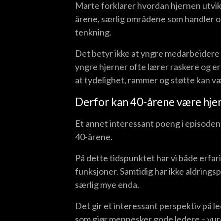
Marte forklarer hvordan hjernen utvik
årene, særlig områdene som handler om
tenkning.
Det betyr ikke at yngre medarbeidere e
yngre hjerner ofte lærer raskere og e
at tydelighet, rammer og støtte kan vær
Derfor kan 40-årene være hjer
Et annet interessant poeng i episoden e
40-årene.
På dette tidspunktet har vi både erfar
funksjoner. Samtidig har ikke aldring
særlig mye enda.
Det gir et interessant perspektiv på 
som gjør mennesker gode ledere – vurd