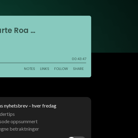
 nyhetsbrev – hver fredag
dertips
isode oppsummert
egne betraktninger