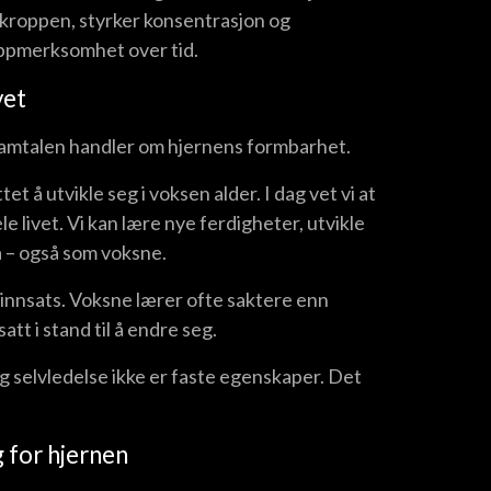
r kroppen, styrker konsentrasjon og
oppmerksomhet over tid.
vet
samtalen handler om hjernens formbarhet.
t å utvikle seg i voksen alder. I dag vet vi at
 livet. Vi kan lære nye ferdigheter, utvikle
å – også som voksne.
 innsats. Voksne lærer ofte saktere enn
tt i stand til å endre seg.
g selvledelse ikke er faste egenskaper. Det
g for hjernen