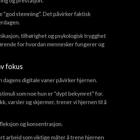
ring og prestasjon.
e “god stemning”. Det påvirker faktisk
erdagen.
ikasjon, tilhørighet og psykologisk trygghet
gjørende for hvordan mennesker fungerer og
av fokus
 dagens digitale vaner påvirker hjernen.
stimuli som noe hun er “dypt bekymret” for.
k, varsler og skjermer, trener vi hjernen til å
fleksjon og konsentrasjon.
rt arbeid som viktige måter å trene hjernen