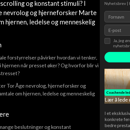
 scrolling og konstant stimuli? I
Nyhetsbrev | 
 nevrolog og hjerneforsker Marte
om hjernen, ledelse og menneskelig
Ja, jeg ø
n
nyhetsbre
ale forstyrrelser påvirker hvordan vi tenker,
i hjernen når presset øker? Og hvorfor blir vi
 stresset?
r Tor Åge nevrolog, hjerneforsker og
Coachende led
samtale om hjernen, ledelse og menneskelig
Lær å lede 
I et eksklusi
dere
konkrete fer
bedre presta
mange beslutninger og konstant