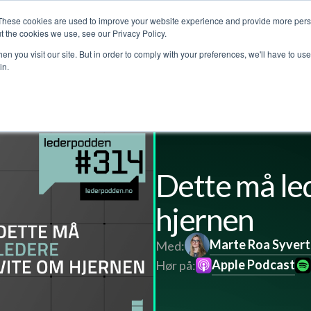
These cookies are used to improve your website experience and provide more perso
jenester
Kundehistorier
Lederpodden
Om o
t the cookies we use, see our Privacy Policy.
n you visit our site. But in order to comply with your preferences, we'll have to use 
in.
l
Dette må le
hjernen
Marte Roa Syver
Med:
Apple Podcast
Hør på: