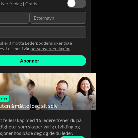
Hver fredag | Gratis
nsker å motta Lederpoddens ukentlige
v. Les mer i vår
personvernerklæring
.
else
uten å måtte løse alt selv
vt fellesskap med 16 ledere trener du på
digheter som skaper varig utvikling og
sjoner hos både deg og de du leder.