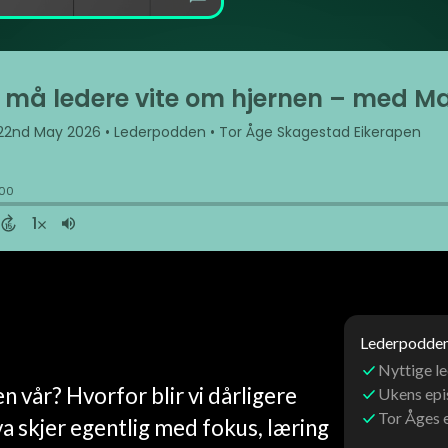
Lederpoddens
Nyttige le
n vår? Hvorfor blir vi dårligere
Ukens ep
Tor Åges 
a skjer egentlig med fokus, læring