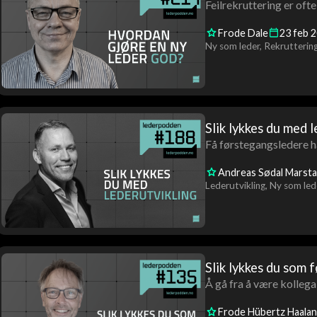
Feilrekruttering er oft
Frode Dale
23
feb
2
Ny som leder
Rekrutterin
Slik lykkes du med l
Få førstegangsledere har
Andreas Sødal Marst
Lederutvikling
Ny som led
Slik lykkes du som 
Å gå fra å være kollega 
Frode Hübertz Haala