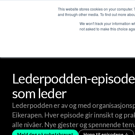
This website stores cookies on your computer. 
Services
and through other media. To find out more abou
We won't track your information whe
not asked to make this choice aga
Lederpodden
Del
Lederpodden-episode
som leder
Lederpodden er av og med organisasjons
Eikerapen. Hver episode gir innsikt og pra
alle nivåer. Nye gjester og spennende tem
Meld deg på nyhetsbrevet
Hopp til episodene