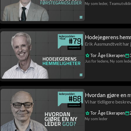
Ny som leder
Teamutvikli
Hodejegerens hemm
Erik Aasmundtveit har j
Tor Åge Eikerapen
Jus for ledere
Ny som lede
Hvordan gjøre en n
Vi har tidligere beskrev
Tor Åge Eikerapen
Ny som leder