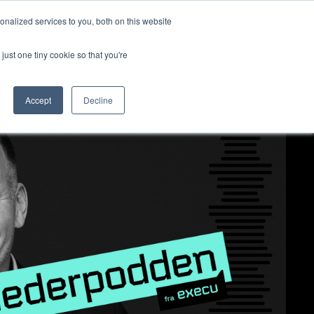
nalized services to you, both on this website
ut us
Log in
Contact us
🇬🇧 English
just one tiny cookie so that you're
Accept
Decline