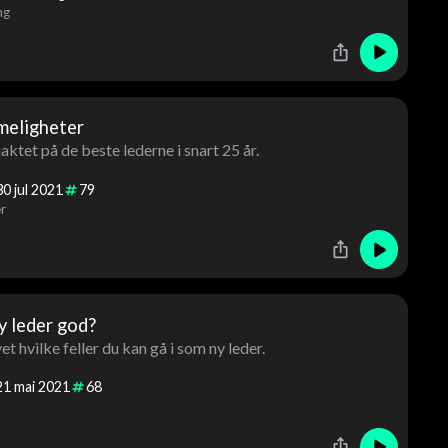
ng
eligheter
aktet på de beste lederne i snart 25 år.
30
jul
2021
79
r
y leder god?
et hvilke feller du kan gå i som ny leder.
21
mai
2021
68