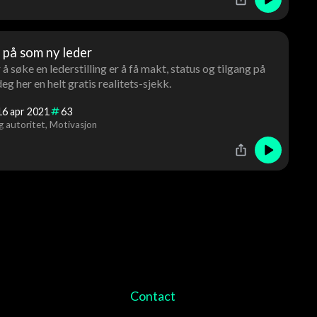
 på som ny leder
å søke en lederstilling er å få makt, status og tilgang på
 deg her en helt gratis realitets-sjekk.
16
apr
2021
63
g autoritet
Motivasjon
Contact