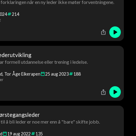
e forklaringen når en ny leder ikke møter forventningene.
024
214
g
ederutvikling
 formell utdannelse eller trening i ledelse.
ad
Tor Åge Eikerapen
25
aug
2023
188
er
førstegangsleder
til å bli leder er noe mer enn å "bare" skifte jobb.
nd
19
aug
2022
135