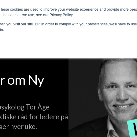
These cookies are used to improve your website experience and provide more perso
Customer stories
The Leadership Podcast
Abo
t the cookies we use, see our Privacy Policy.
n you visit our site. But in order to comply with your preferences, we'll have to use 
in.
r om Ny
psykolog Tor Åge
ktiske råd for ledere på
aer hver uke.