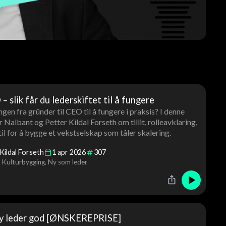
– slik får du lederskiftet til å fungere
en fra gründer til CEO til å fungere i praksis? I denne
Nalbant og Petter Kildal Forseth om tillit, rolleavklaring,
til for å bygge et vekstselskap som tåler skalering.
Kildal Forseth
1
apr
2026
307
Kulturbygging
Ny som leder
ny leder god [ØNSKEREPRISE]