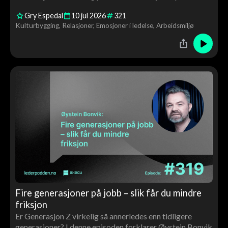
ledelse, kultur, motivasjon og endringsarbeid – og
Gry Espedal
10
jul
2026
321
hvorfor verdiarbeid handler om langt mer enn ord på
Kulturbygging
Relasjoner
Emosjoner i ledelse
Arbeidsmiljø
veggen.
Fire generasjoner på jobb – slik får du mindre
friksjon
Er Generasjon Z virkelig så annerledes enn tidligere
generasjoner? I denne episoden forklarer Øystein Bonvik