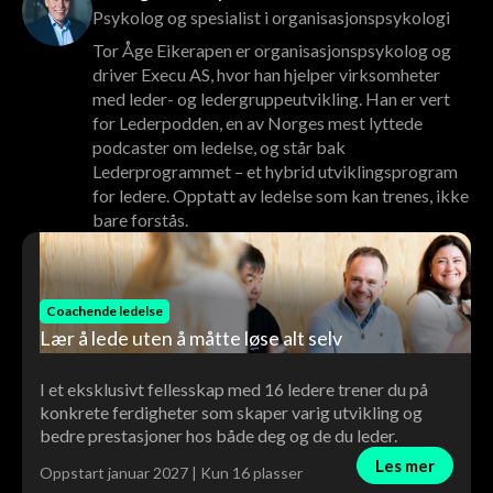
Psykolog og spesialist i organisasjonspsykologi
Tor Åge Eikerapen er organisasjonspsykolog og
driver Execu AS, hvor han hjelper virksomheter
med leder- og ledergruppeutvikling. Han er vert
for Lederpodden, en av Norges mest lyttede
podcaster om ledelse, og står bak
Lederprogrammet – et hybrid utviklingsprogram
for ledere. Opptatt av ledelse som kan trenes, ikke
bare forstås.
Coachende ledelse
Lær å lede uten å måtte løse alt selv
I et eksklusivt fellesskap med 16 ledere trener du på
konkrete ferdigheter som skaper varig utvikling og
bedre prestasjoner hos både deg og de du leder.
Les mer
Oppstart januar 2027 | Kun 16 plasser