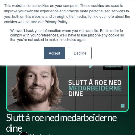
This website stores cookies on your computer. These cookies are used to
improve your website experience and provide more personalized services to
you, both on this website and through other media. To find out more about the
cookies we use, see our Privacy Policy.
We won't track your information when you visit our site. But in order to
Lederpodden
13
mar
2026
304
Del
comply with your preferences, we'll have to use just one tiny cookie so
that you're not asked to make this choice again.
Accept
Decline
Slutt å roe ned medarbeiderne
dine