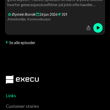
hvorfor generasjonskonflikter på jobb ofte handler
mindre om alder og mer om forventninger,
Øystein Bonvik
26
jun
2026
319
kommunikasjon og arbeidslivets utvikling. En praktisk
Arbeidsmiljø
Kommunikasjon
episode om ledelse, samarbeid og aldersmangfold.
Se alle episoder
Links
Customer stories