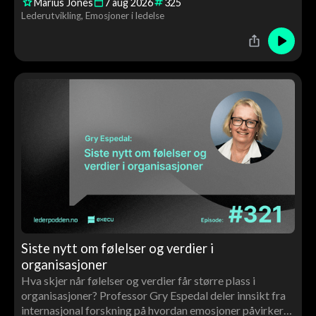
Marius Jones
7
aug
2026
325
utvikling – og hvorfor ledere må bli bedre kjent med
Lederutvikling
Emosjoner i ledelse
både egne og andres følelser.
Siste nytt om følelser og verdier i
organisasjoner
Hva skjer når følelser og verdier får større plass i
organisasjoner? Professor Gry Espedal deler innsikt fra
internasjonal forskning på hvordan emosjoner påvirker