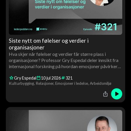
Siste nytt om følelser og verdier i
organisasjoner
Hva skjer når følelser og verdier får større plass i
organisasjoner? Professor Gry Espedal deler innsikt fra
internasjonal forskning på hvordan emosjoner påvirker
ledelse, kultur, motivasjon og endringsarbeid – og
Gry Espedal
10
jul
2026
321
hvorfor verdiarbeid handler om langt mer enn ord på
Kulturbygging
Relasjoner
Emosjoner i ledelse
Arbeidsmiljø
veggen.