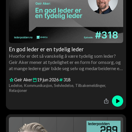
En god leder er en tydelig leder
Hvorfor er det så vanskelig å være tydelig som leder?
Geir Aker mener at tydelighet er en form for omsorg, og
at mange ledere gjør både seg selv og medarbeiderne en
bjørnetjeneste ved å pakke inn budskapet sitt. En
Geir Aker
19
jun
2026
318
praktisk samtale om kommunikasjon, krav, relasjoner og
Ledelse
Kommunikasjon
Selvledelse
Tilbakemeldinger
ledelse i hverdagen.
Relasjoner