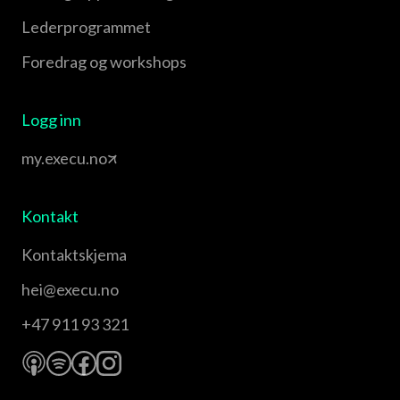
Leder­programmet
Foredrag og workshops
Logg inn
my.execu.no
Kontakt
Kontaktskjema
hei@execu.no
+47 911 93 321