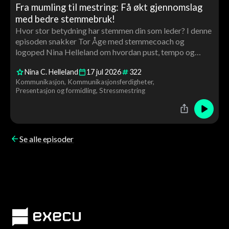
Fra mumling til mestring: Få økt gjennomslag
med bedre stemmebruk!
Hvor stor betydning har stemmen din som leder? I denne
episoden snakker Tor Åge med stemmecoach og
logoped Nina Helleland om hvordan pust, tempo og
stemmeleie påvirker tillit, autoritet og gjennomslag. Du
Nina C. Helleland
17
jul
2026
322
får konkrete råd og en live stemmecoaching av Tor Åge
Kommunikasjon
Kommunikasjonsferdigheter
underveis.
Presentasjon og formidling
Stressmestring
Se alle episoder