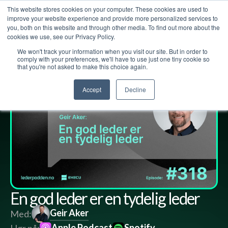
This website stores cookies on your computer. These cookies are used to
improve your website experience and provide more personalized services to
you, both on this website and through other media. To find out more about the
cookies we use, see our Privacy Policy.
We won't track your information when you visit our site. But in order to
Lederpodden
19
jun
2026
318
Del
comply with your preferences, we'll have to use just one tiny cookie so
that you're not asked to make this choice again.
Accept
Decline
En god leder er en tydelig leder
Geir Aker
Med:
Apple Podcast
Spotify