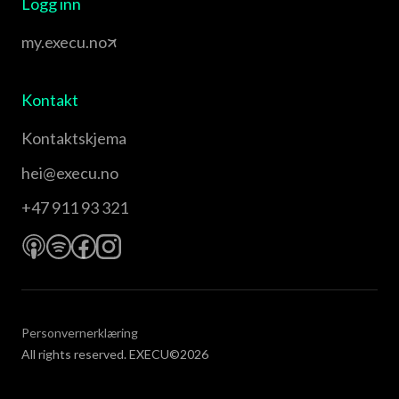
Logg inn
my.execu.no
Kontakt
Kontaktskjema
hei@execu.no
+47 911 93 321
Personvernerklæring
All rights reserved. EXECU©2026