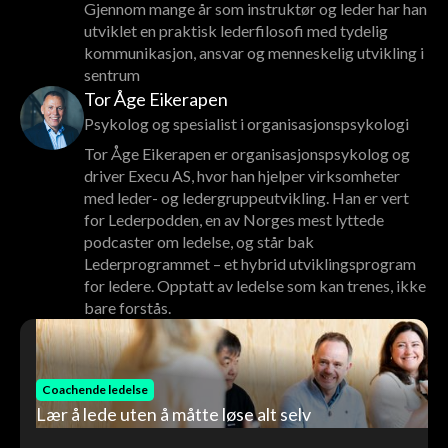
Gjennom mange år som instruktør og leder har han
utviklet en praktisk lederfilosofi med tydelig
kommunikasjon, ansvar og menneskelig utvikling i
sentrum
Tor Åge Eikerapen
Psykolog og spesialist i organisasjonspsykologi
Tor Åge Eikerapen er organisasjonspsykolog og
driver Execu AS, hvor han hjelper virksomheter
med leder- og ledergruppeutvikling. Han er vert
for Lederpodden, en av Norges mest lyttede
podcaster om ledelse, og står bak
Lederprogrammet – et hybrid utviklingsprogram
for ledere. Opptatt av ledelse som kan trenes, ikke
bare forstås.
Coachende ledelse
Lær å lede uten å måtte løse alt selv