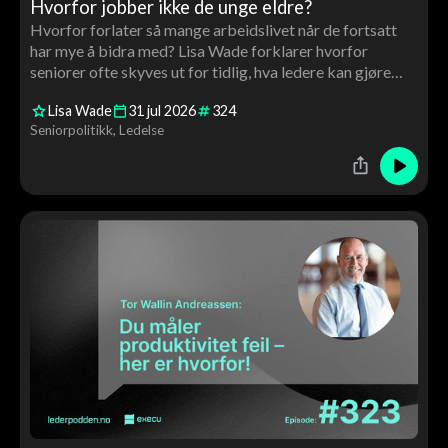
Hvorfor jobber ikke de unge eldre?
Hvorfor forlater så mange arbeidslivet når de fortsatt
har mye å bidra med? Lisa Wade forklarer hvorfor
seniorer ofte skyves ut for tidlig, hva ledere kan gjøre
annerledes – og hvorfor de eldre aldri har vært yngre.
Lisa Wade
31
jul
2026
324
Seniorpolitikk
Ledelse