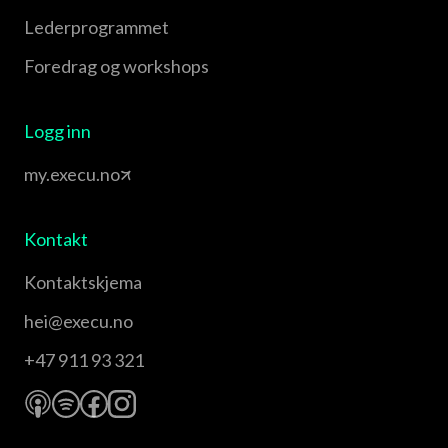
Leder­programmet
Foredrag og workshops
Logg inn
my.execu.no
Kontakt
Kontaktskjema
hei@execu.no
+47 911 93 321