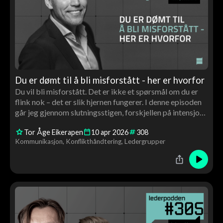
Du er dømt til å bli misforstått - her er hvorfor
Du vil bli misforstått. Det er ikke et spørsmål om du er
flink nok – det er slik hjernen fungerer. I denne episoden
går jeg gjennom slutningsstigen, forskjellen på intensjon
og effekt, og hvorfor kvaliteten på relasjonen din avgjør
Tor Åge Eikerapen
10
apr
2026
308
hvordan du tolker – og blir fortolket
Kommunikasjon
Konflikthåndtering
Ledergrupper