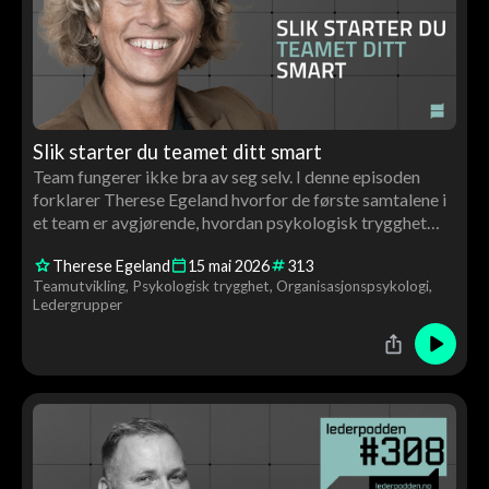
Slik starter du teamet ditt smart
Team fungerer ikke bra av seg selv. I denne episoden
forklarer Therese Egeland hvorfor de første samtalene i
et team er avgjørende, hvordan psykologisk trygghet
bygges i praksis – og hva de beste teamene gjør
Therese Egeland
15
mai
2026
313
annerledes.
Teamutvikling
Psykologisk trygghet
Organisasjonspsykologi
Ledergrupper