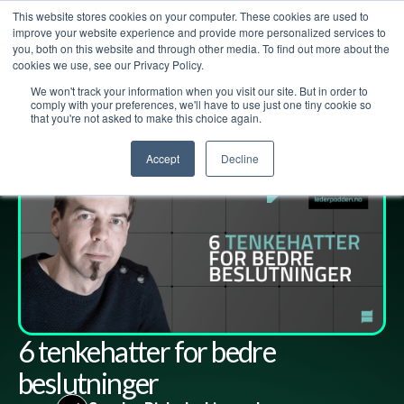
This website stores cookies on your computer. These cookies are used to
improve your website experience and provide more personalized services to
you, both on this website and through other media. To find out more about the
cookies we use, see our Privacy Policy.
We won't track your information when you visit our site. But in order to
Lederpodden
14
mar
2025
256
Del
comply with your preferences, we'll have to use just one tiny cookie so
that you're not asked to make this choice again.
Accept
Decline
6 tenkehatter for bedre
beslutninger