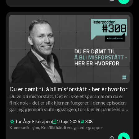
Du er dømt til å bli misforstått - her er hvorfor
Du vil bli misforstått. Det er ikke et spørsmål om du er
flink nok – det er slik hjernen fungerer. I denne episoden
går jeg gjennom slutningsstigen, forskjellen på intensjon
og effekt, og hvorfor kvaliteten på relasjonen din avgjør
Tor Åge Eikerapen
10
apr
2026
308
hvordan du tolker – og blir fortolket
Kommunikasjon
Konflikthåndtering
Ledergrupper