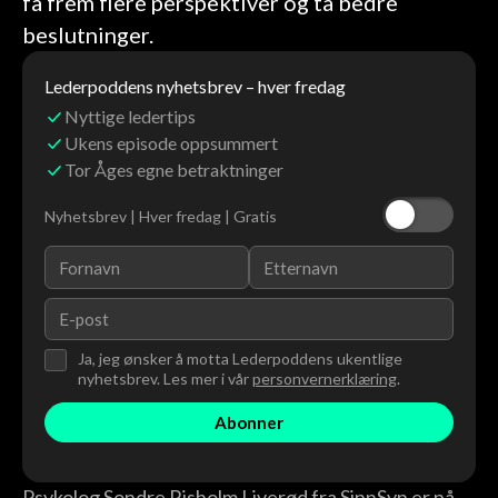
få frem flere perspektiver og ta bedre
beslutninger.
Lederpoddens nyhetsbrev – hver fredag
Nyttige ledertips
Ukens episode oppsummert
Tor Åges egne betraktninger
Nyhetsbrev | Hver fredag | Gratis
Ja, jeg ønsker å motta Lederpoddens ukentlige
nyhetsbrev. Les mer i vår
personvernerklæring
.
Psykolog Sondre Risholm Liverød fra SinnSyn er på