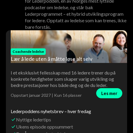
for Lederpodden, en av Norges mest lyttede
podcaster om ledelse, og står bak
Lederprogrammet – et hybrid utviklingsprogram
for ledere. Opptatt av ledelse som kan trenes, ikke
bare forstås.
Coachende ledelse
Lær å lede uten å måtte løse alt selv
I et eksklusivt fellesskap med 16 ledere trener du på
konkrete ferdigheter som skaper varig utvikling og
bedre prestasjoner hos både deg og de du leder.
Les mer
Oppstart januar 2027 | Kun 16 plasser
Lederpoddens nyhetsbrev – hver fredag
Nyttige ledertips
Ukens episode oppsummert