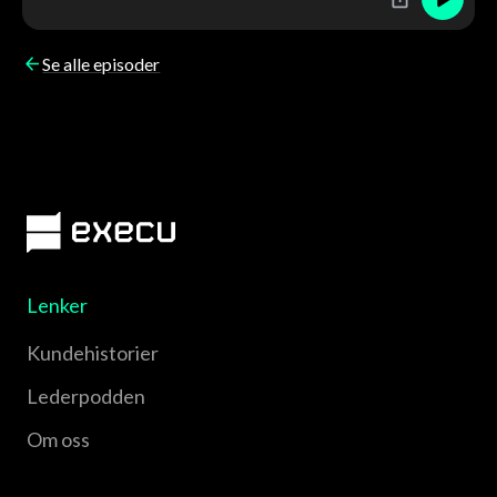
Se alle episoder
Lenker
Kundehistorier
Lederpodden
Om oss