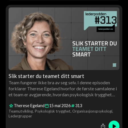
Slik starter du teamet ditt smart
Team fungerer ikke bra av seg selv. I denne episoden
forklarer Therese Egeland hvorfor de første samtalene i
et team er avgjørende, hvordan psykologisk trygghet
bygges i praksis – og hva de beste teamene gjør
Therese Egeland
15
mai
2026
313
annerledes.
Teamutvikling
Psykologisk trygghet
Organisasjonspsykologi
Ledergrupper