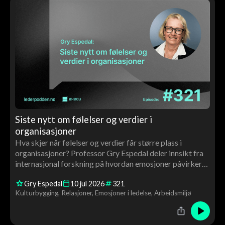
Siste nytt om følelser og verdier i
organisasjoner
Hva skjer når følelser og verdier får større plass i
organisasjoner? Professor Gry Espedal deler innsikt fra
internasjonal forskning på hvordan emosjoner påvirker
ledelse, kultur, motivasjon og endringsarbeid – og
Gry Espedal
10
jul
2026
321
hvorfor verdiarbeid handler om langt mer enn ord på
Kulturbygging
Relasjoner
Emosjoner i ledelse
Arbeidsmiljø
veggen.