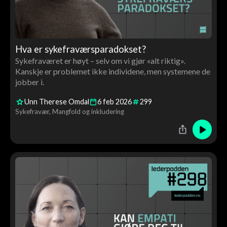
Hva er sykefraværsparadokset?
Sykefraværet er høyt – selv om vi gjør «alt riktig».
Kanskje er problemet ikke individene, men systemene de
jobber i.
Unn Therese Omdal
6
feb
2026
299
Sykefravær
Mangfold og inkludering