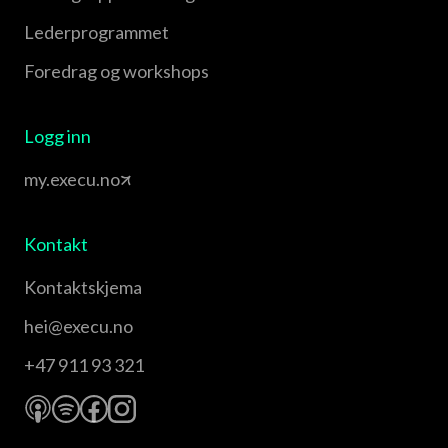
Leder­programmet
Foredrag og workshops
Logg inn
my.execu.no
Kontakt
Kontaktskjema
hei@execu.no
+47 911 93 321