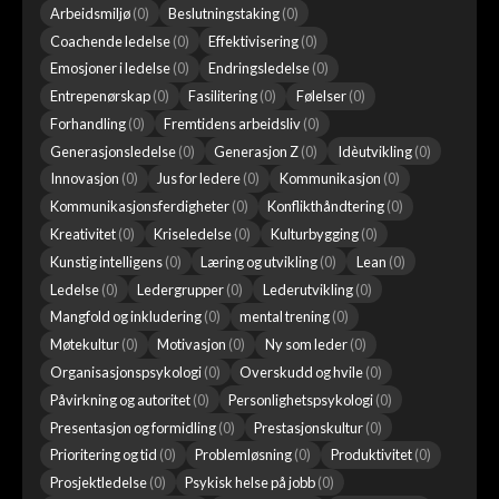
Arbeidsmiljø
(
0
)
Beslutningstaking
(
0
)
Coachende ledelse
(
0
)
Effektivisering
(
0
)
Emosjoner i ledelse
(
0
)
Endringsledelse
(
0
)
Entrepenørskap
(
0
)
Fasilitering
(
0
)
Følelser
(
0
)
Forhandling
(
0
)
Fremtidens arbeidsliv
(
0
)
Generasjonsledelse
(
0
)
Generasjon Z
(
0
)
Idèutvikling
(
0
)
Innovasjon
(
0
)
Jus for ledere
(
0
)
Kommunikasjon
(
0
)
Kommunikasjonsferdigheter
(
0
)
Konflikthåndtering
(
0
)
Kreativitet
(
0
)
Kriseledelse
(
0
)
Kulturbygging
(
0
)
Kunstig intelligens
(
0
)
Læring og utvikling
(
0
)
Lean
(
0
)
Ledelse
(
0
)
Ledergrupper
(
0
)
Lederutvikling
(
0
)
Mangfold og inkludering
(
0
)
mental trening
(
0
)
Møtekultur
(
0
)
Motivasjon
(
0
)
Ny som leder
(
0
)
Organisasjonspsykologi
(
0
)
Overskudd og hvile
(
0
)
Påvirkning og autoritet
(
0
)
Personlighetspsykologi
(
0
)
Presentasjon og formidling
(
0
)
Prestasjonskultur
(
0
)
Prioritering og tid
(
0
)
Problemløsning
(
0
)
Produktivitet
(
0
)
Prosjektledelse
(
0
)
Psykisk helse på jobb
(
0
)