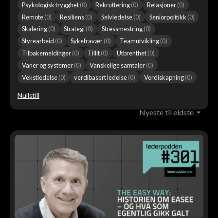
Psykologisk trygghet
(
0
)
Rekruttering
(
0
)
Relasjoner
(
0
)
Remote
(
0
)
Resiliens
(
0
)
Selvledelse
(
0
)
Seniorpolitikk
(
0
)
Skalering
(
0
)
Strategi
(
0
)
Stressmestring
(
0
)
Styrearbeid
(
0
)
Sykefravær
(
0
)
Teamutvikling
(
0
)
Tilbakemeldinger
(
0
)
Tillit
(
0
)
Utbrenthet
(
0
)
Vaner og systemer
(
0
)
Vanskelige samtaler
(
0
)
Vekstledelse
(
0
)
verdibasert ledelse
(
0
)
Verdiskapning
(
0
)
Nullstill
Nyeste til eldste