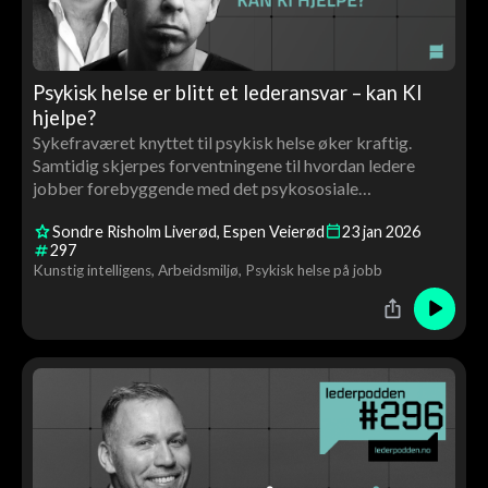
Psykisk helse er blitt et lederansvar – kan KI
hjelpe?
Sykefraværet knyttet til psykisk helse øker kraftig.
Samtidig skjerpes forventningene til hvordan ledere
jobber forebyggende med det psykososiale
arbeidsmiljøet.
Sondre Risholm Liverød
Espen Veierød
23
jan
2026
297
Kunstig intelligens
Arbeidsmiljø
Psykisk helse på jobb