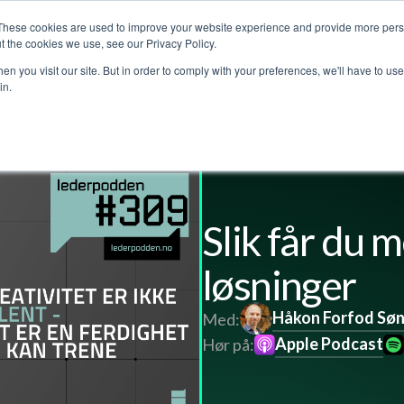
These cookies are used to improve your website experience and provide more perso
jenester
Kundehistorier
Lederpodden
Om o
t the cookies we use, see our Privacy Policy.
n you visit our site. But in order to comply with your preferences, we'll have to use 
in.
l
Slik får du 
løsninger
Håkon Forfod Sø
Med:
Apple Podcast
Hør på: