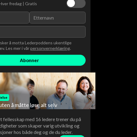
Hver fredag | Gratis
nsker å motta Lederpoddens ukentlige
v. Les mer i vår
personvernerklæring
.
else
uten å måtte løse alt selv
vt fellesskap med 16 ledere trener du på
digheter som skaper varig utvikling og
sjoner hos både deg og de du leder.