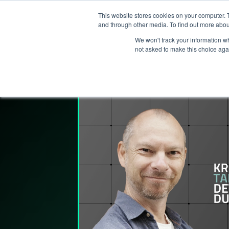
This website stores cookies on your computer. 
T
and through other media. To find out more abou
We won't track your information whe
not asked to make this choice aga
Lederpodden
17
apr
2026
309
De