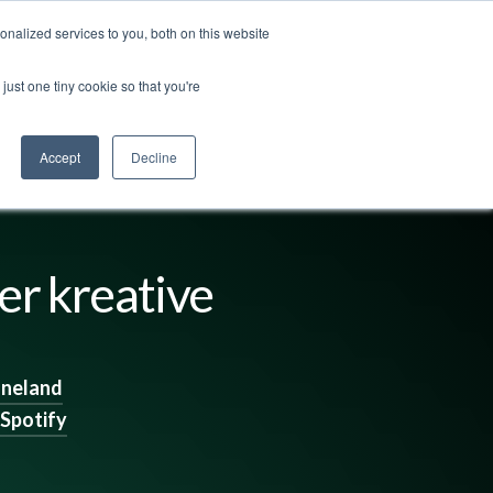
nalized services to you, both on this website
ss
Logg inn
Kontakt oss
🇳🇴 Norsk
just one tiny cookie so that you're
Accept
Decline
mer kreative
nneland
Spotify