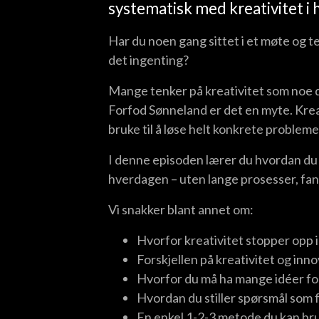
systematisk med kreativitet i
Har du noen gang sittet i et møte og te
det ingenting?
Mange tenker på kreativitet som noe d
Forfod Sønneland er det en myte. Kreat
bruke til å løse helt konkrete probleme
I denne episoden lærer du hvordan du 
hverdagen – uten lange prosesser, fa
Vi snakker blant annet om:
Hvorfor kreativitet stopper opp 
Forskjellen på kreativitet og inn
Hvorfor du må ha mange idéer for
Hvordan du stiller spørsmål som 
En enkel 1-2-3 metode du kan br