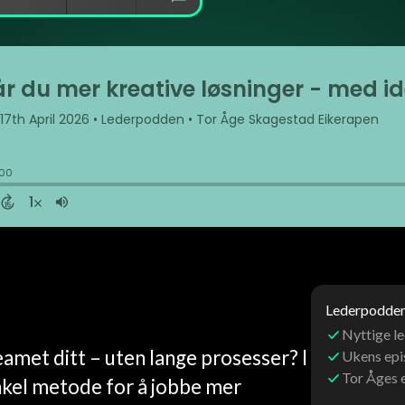
Lederpoddens
Nyttige le
eamet ditt – uten lange prosesser? I
Ukens ep
Tor Åges 
nkel metode for å jobbe mer