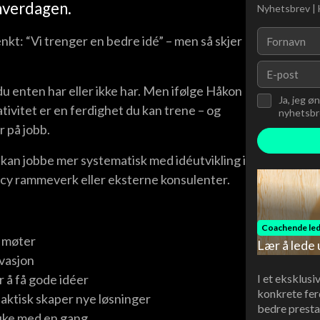
 hverdagen.
Nyhetsbrev | 
nkt: “Vi trenger en bedre idé” – men så skjer
u enten har eller ikke har. Men ifølge Håkon
Ja, jeg ø
ivitet er en ferdighet du kan trene – og
nyhetsbre
r på jobb.
kan jobbe mer systematisk med idéutvikling i
ncy rammeverk eller eksterne konsulenter.
Coachende led
i møter
Lær å lede 
ovasjon
I et eksklusi
 å få gode idéer
konkrete fer
faktisk skaper nye løsninger
bedre presta
uke med en gang