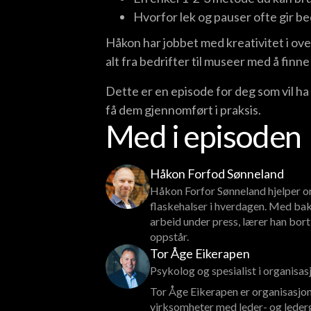
Hvorfor lek og pauser ofte gir b
Håkon har jobbet med kreativitet i ove
alt fra bedrifter til museer med å finne
Dette er en episode for deg som vil ha 
få dem gjennomført i praksis.
Med i episoden
Håkon Forfod Sønneland
Håkon Forfor Sønneland hjelper o
flaskehalser i hverdagen. Med bakg
arbeid under press, lærer han bort
oppstår.
Tor Åge Eikerapen
Psykolog og spesialist i organisa
Tor Åge Eikerapen er organisasjon
virksomheter med leder- og lederg