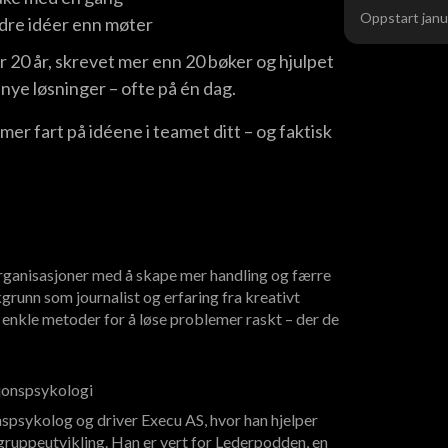
Oppstart janu
edre idéer enn møter
r 20 år, skrevet mer enn 20 bøker og hjulpet
 nye løsninger – ofte på én dag.
mer fart på idéene i teamet ditt – og faktisk
rganisasjoner med å skape mer handling og færre
runn som journalist og erfaring fra kreativt
 enkle metoder for å løse problemer raskt – der de
sjonspsykologi
spsykolog og driver Execu AS, hvor han hjelper
ruppeutvikling. Han er vert for Lederpodden, en