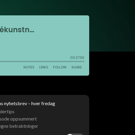
 nyhetsbrev – hver fredag
dertips
isode oppsummert
egne betraktninger