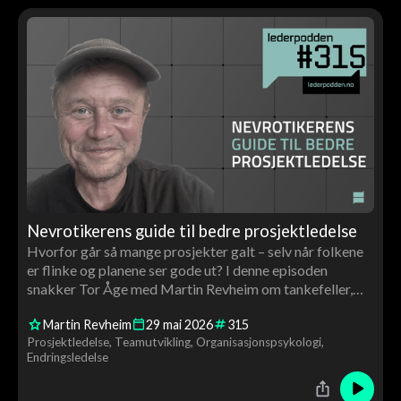
Nevrotikerens guide til bedre prosjektledelse
Hvorfor går så mange prosjekter galt – selv når folkene
er flinke og planene ser gode ut? I denne episoden
snakker Tor Åge med Martin Revheim om tankefeller,
overoptimisme, trygghet i team og hvorfor god
Martin Revheim
29
mai
2026
315
prosjektledelse handler minst like mye om mennesker
Prosjektledelse
Teamutvikling
Organisasjonspsykologi
som om systemer.
Endringsledelse