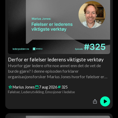
Derfor er følelser lederens viktigste verktøy
Hvorfor gjør ledere ofte noe annet enn det de vet de
burde gjøre? I denne episoden forklarer
organisasjonsforsker Marius Jones hvorfor følelser er
avgjørende for ledelse, beslutninger, motivasjon og
Marius Jones
7
aug
2026
325
utvikling – og hvorfor ledere må bli bedre kjent med
Følelser
Lederutvikling
Emosjoner i ledelse
både egne og andres følelser.