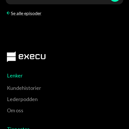
Se alle episoder
Lenker
Kundehistorier
Lederpodden
Om oss