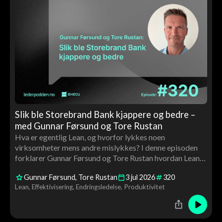
Slik ble Storebrand Bank kjappere og bedre –
med Gunnar Førsund og Tore Rustan
Hva er egentlig Lean, og hvorfor lykkes noen
virksomheter mens andre mislykkes? I denne episoden
forklarer Gunnar Førsund og Tore Rustan hvordan Lean
kan brukes til å skape bedre flyt, høyere kvalitet og mer
Gunnar Førsund
Tore Rustan
3
jul
2026
320
verdiskaping gjennom medarbeiderinvolvering, ledelse
Lean
Effektivisering
Endringsledelse
Produktivitet
og kontinuerlig forbedring.