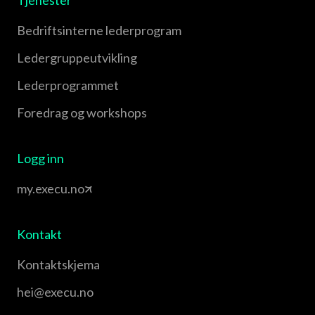
Tjenester
Bedriftsinterne lederprogram
Leder­gruppe­utvikling
Leder­programmet
Foredrag og workshops
Logg inn
my.execu.no
Kontakt
Kontaktskjema
hei@execu.no