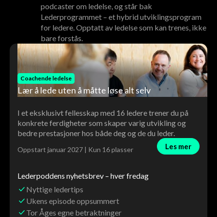
podcaster om ledelse, og står bak
Lederprogrammet – et hybrid utviklingsprogram
for ledere. Opptatt av ledelse som kan trenes, ikke
bare forstås.
Coachende ledelse
Lær å lede uten å måtte løse alt selv
I et eksklusivt fellesskap med 16 ledere trener du på
konkrete ferdigheter som skaper varig utvikling og
bedre prestasjoner hos både deg og de du leder.
Les mer
Oppstart januar 2027 | Kun 16 plasser
Lederpoddens nyhetsbrev – hver fredag
Nyttige ledertips
Ukens episode oppsummert
Tor Åges egne betraktninger