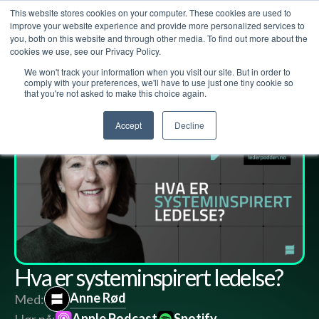
This website stores cookies on your computer. These cookies are used to
improve your website experience and provide more personalized services to
you, both on this website and through other media. To find out more about the
cookies we use, see our Privacy Policy.
We won't track your information when you visit our site. But in order to
Lederpodden
10
okt
2025
282
Del
comply with your preferences, we'll have to use just one tiny cookie so
that you're not asked to make this choice again.
Accept
Decline
Hva er systeminspirert ledelse?
Anne Rød
Med:
Apple Podcast
Spotify