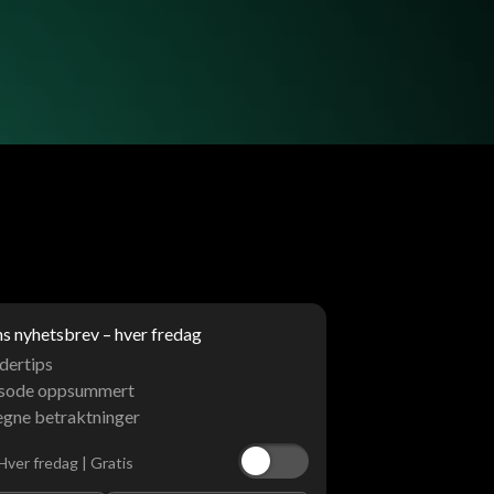
 nyhetsbrev – hver fredag
dertips
isode oppsummert
egne betraktninger
Hver fredag | Gratis