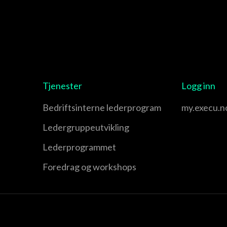
Tjenester
Logg inn
Bedriftsinterne lederprogram
my.execu.n
Leder­gruppe­utvikling
Leder­programmet
Foredrag og workshops