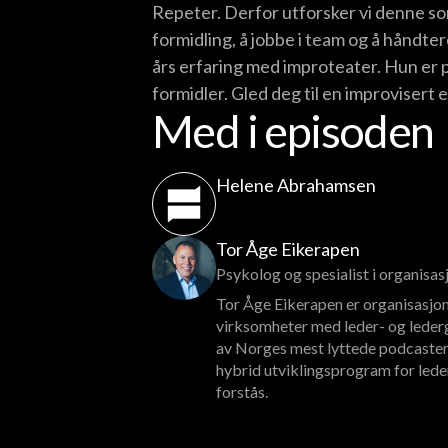
Repeter. Derfor utforsker vi denne so
formidling, å jobbe i team og å håndt
års erfaring med improteater. Hun er 
formidler. Gled deg til en improvisert 
Med i episoden
Helene Abrahamsen
Tor Åge Eikerapen
Psykolog og spesialist i organisa
Tor Åge Eikerapen er organisasjon
virksomheter med leder- og lederg
av Norges mest lyttede podcaster
hybrid utviklingsprogram for lede
forstås.