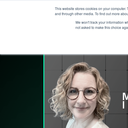
This website stores cookies on your computer. 
T
and through other media. To find out more abou
We won't track your information whe
not asked to make this choice aga
Lederpodden
21
jun
2024
231
Del