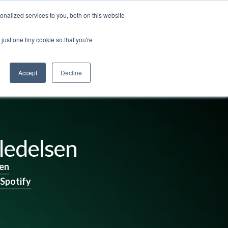
nalized services to you, both on this website
ss
Logg inn
Kontakt oss
🇳🇴 Norsk
just one tiny cookie so that you're
Accept
Decline
 ledelsen
en
Spotify