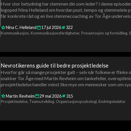
Hvor stor betydning har stemmen din som leder? I denne episo
logoped Nina Helleland om hvordan pust, tempo og stemmeleie påvi
får konkrete råd og en live stemmecoaching av Tor Åge underveis
Nina C. Helleland
17
jul
2026
322
Kommunikasjon
Kommunikasjonsferdigheter
Presentasjon og formidling
S
Nevrotikerens guide til bedre prosjektledelse
Hvorfor går så mange prosjekter galt – selv når folkene er flinke 
snakker Tor Åge med Martin Revheim om tankefeller, overoptimis
prosjektledelse handler minst like mye om mennesker som om sys
Martin Revheim
29
mai
2026
315
Prosjektledelse
Teamutvikling
Organisasjonspsykologi
Endringsledelse