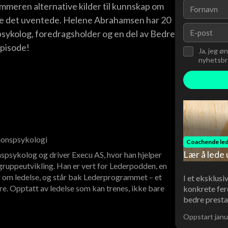
mmeren alternative kilder til kunnskap om
ere det uventede. Helene Abrahamsen har 20
psykolog, foredragsholder og en del av Bedre
episode!
Ja, jeg ø
nyhetsbre
sjonspsykologi
Coachende led
Lær å lede 
spsykolog og driver Execu AS, hvor han hjelper
ruppeutvikling. Han er vert for Lederpodden, en
 om ledelse, og står bak Lederprogrammet – et
I et eksklusi
re. Opptatt av ledelse som kan trenes, ikke bare
konkrete fer
bedre presta
Oppstart janu