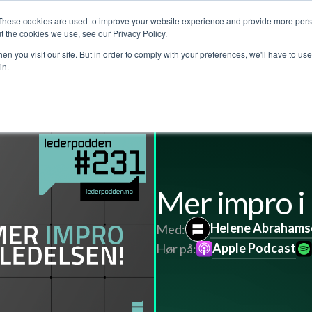
These cookies are used to improve your website experience and provide more perso
jenester
Kundehistorier
Lederpodden
Om o
t the cookies we use, see our Privacy Policy.
n you visit our site. But in order to comply with your preferences, we'll have to use 
in.
Mer impro i
Helene Abrahams
Med:
Apple Podcast
Hør på: