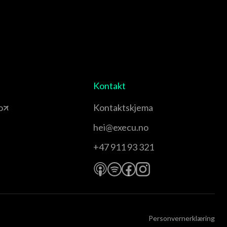
Kontakt
o
Kontaktskjema
hei@execu.no
+47 911 93 321
Personvernerklæring