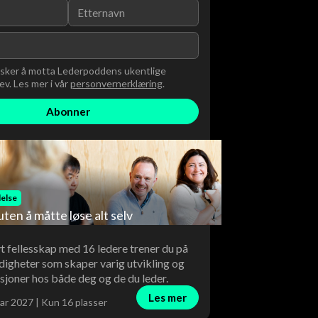
nsker å motta Lederpoddens ukentlige
v. Les mer i vår
personvernerklæring
.
else
uten å måtte løse alt selv
vt fellesskap med 16 ledere trener du på
digheter som skaper varig utvikling og
sjoner hos både deg og de du leder.
Les mer
ar 2027 | Kun 16 plasser