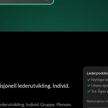
Lederpoddens
Nyttige le
adisjonell lederutvikling. Individ.
Ukens ep
Tor Åges 
Nyhetsbrev | 
ell lederutvikling. Individ. Gruppe. Plenum.