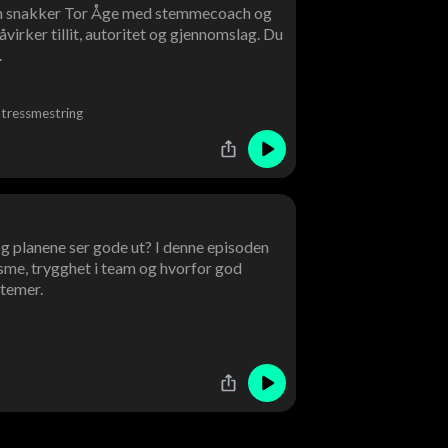
den snakker Tor Åge med stemmecoach og
rker tillit, autoritet og gjennomslag. Du
.
tressmestring
og planene ser gode ut? I denne episoden
me, trygghet i team og hvorfor god
temer.