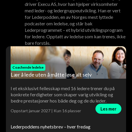
driver Execu AS, hvor han hjelper virksomheter
med leder- og ledergruppeutvikling. Han er vert
for Lederpodden, en av Norges mest lyttede
podcaster om ledelse, og står bak
Lederprogrammet – et hybrid utviklingsprogram
for ledere. Opptatt av ledelse som kan trenes, ikke
bare forstås.
Coachende ledelse
Lær å lede uten å måtte løse alt selv
I et eksklusivt fellesskap med 16 ledere trener du på
konkrete ferdigheter som skaper varig utvikling og
bedre prestasjoner hos både deg og de du leder.
Les mer
Oppstart januar 2027 | Kun 16 plasser
Lederpoddens nyhetsbrev – hver fredag