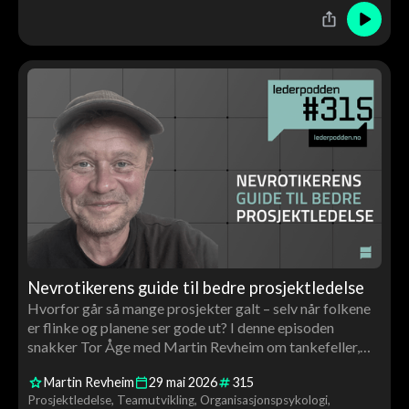
Nevrotikerens guide til bedre prosjektledelse
Hvorfor går så mange prosjekter galt – selv når folkene
er flinke og planene ser gode ut? I denne episoden
snakker Tor Åge med Martin Revheim om tankefeller,
overoptimisme, trygghet i team og hvorfor god
Martin Revheim
29
mai
2026
315
prosjektledelse handler minst like mye om mennesker
Prosjektledelse
Teamutvikling
Organisasjonspsykologi
som om systemer.