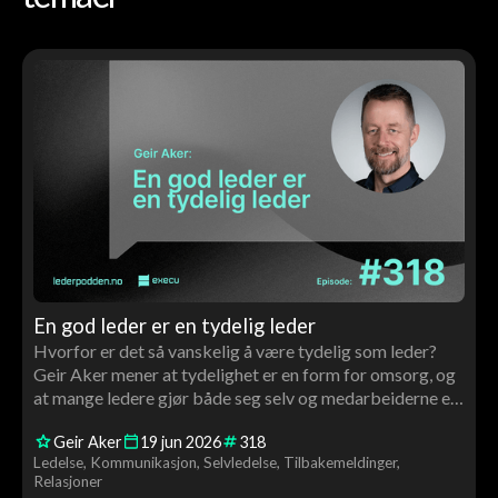
En god leder er en tydelig leder
Hvorfor er det så vanskelig å være tydelig som leder?
Geir Aker mener at tydelighet er en form for omsorg, og
at mange ledere gjør både seg selv og medarbeiderne en
bjørnetjeneste ved å pakke inn budskapet sitt. En
Geir Aker
19
jun
2026
318
praktisk samtale om kommunikasjon, krav, relasjoner og
Ledelse
Kommunikasjon
Selvledelse
Tilbakemeldinger
ledelse i hverdagen.
Relasjoner