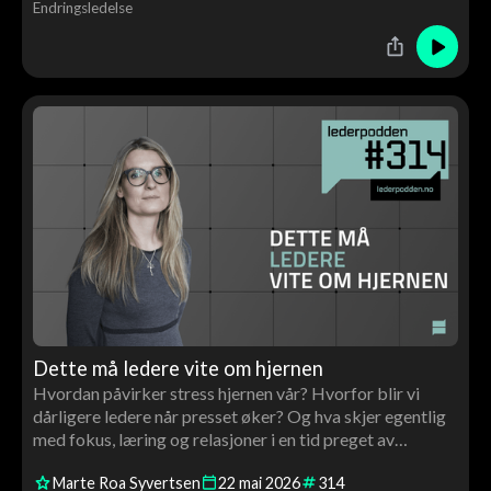
Endringsledelse
Dette må ledere vite om hjernen
Hvordan påvirker stress hjernen vår? Hvorfor blir vi
dårligere ledere når presset øker? Og hva skjer egentlig
med fokus, læring og relasjoner i en tid preget av
scrolling og konstant stimuli? I denne episoden møter
Marte Roa Syvertsen
22
mai
2026
314
Tor Åge nevrolog og hjerneforsker Marte Roa Syvertsen