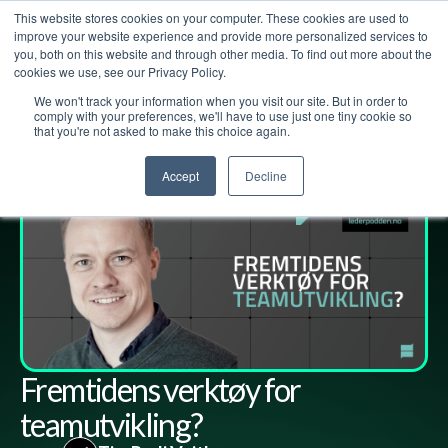
This website stores cookies on your computer. These cookies are used to
improve your website experience and provide more personalized services to
you, both on this website and through other media. To find out more about the
cookies we use, see our Privacy Policy.
We won't track your information when you visit our site. But in order to
Lederpodden
8
jun
2023
177
Del
comply with your preferences, we'll have to use just one tiny cookie so
that you're not asked to make this choice again.
Accept
Decline
Fremtidens verktøy for
teamutvikling?