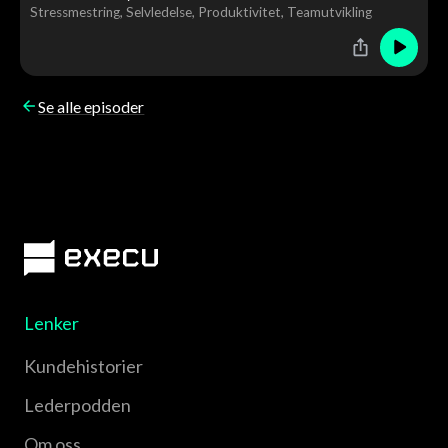
Stressmestring
Selvledelse
Produktivitet
Teamutvikling
til en samtale om hjernen, ledelse og menneskelig
utvikling.
Se alle episoder
Lenker
Kundehistorier
Lederpodden
Om oss