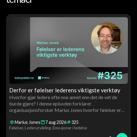
Derfor er følelser lederens viktigste verktøy
Hvorfor gjør ledere ofte noe annet enn det de vet de
burde gjøre? I denne episoden forklarer
organisasjonsforsker Marius Jones hvorfor følelser er
avgjørende for ledelse, beslutninger, motivasjon og
Marius Jones
7
aug
2026
325
utvikling – og hvorfor ledere må bli bedre kjent med
Følelser
Lederutvikling
Emosjoner i ledelse
både egne og andres følelser.