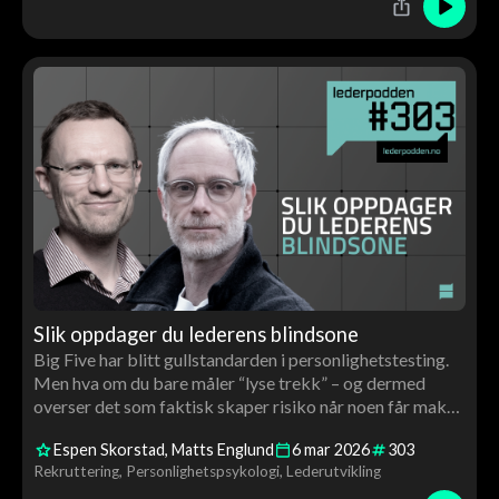
Slik oppdager du lederens blindsone
Big Five har blitt gullstandarden i personlighetstesting.
Men hva om du bare måler “lyse trekk” – og dermed
overser det som faktisk skaper risiko når noen får makt,
budsjett og folk?
Espen Skorstad
Matts Englund
6
mar
2026
303
Rekruttering
Personlighetspsykologi
Lederutvikling