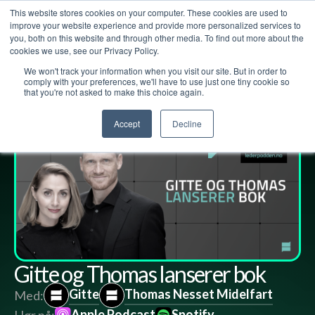
This website stores cookies on your computer. These cookies are used to
improve your website experience and provide more personalized services to
you, both on this website and through other media. To find out more about the
cookies we use, see our Privacy Policy.
We won't track your information when you visit our site. But in order to
Lederpodden
30
mar
2023
167
Del
comply with your preferences, we'll have to use just one tiny cookie so
that you're not asked to make this choice again.
Accept
Decline
Gitte og Thomas lanserer bok
Gitte
Thomas Nesset Midelfart
Med:
Apple Podcast
Spotify