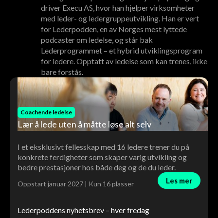
driver Execu AS, hvor han hjelper virksomheter
med leder- og ledergruppeutvikling. Han er vert
for Lederpodden, en av Norges mest lyttede
podcaster om ledelse, og står bak
Lederprogrammet – et hybrid utviklingsprogram
for ledere. Opptatt av ledelse som kan trenes, ikke
bare forstås.
Coachende ledelse
Lær å lede uten å måtte løse alt selv
I et eksklusivt fellesskap med 16 ledere trener du på
konkrete ferdigheter som skaper varig utvikling og
bedre prestasjoner hos både deg og de du leder.
Les mer
Oppstart januar 2027 | Kun 16 plasser
Lederpoddens nyhetsbrev – hver fredag