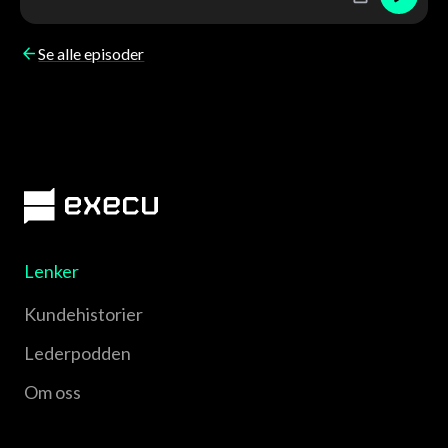
Se alle episoder
Lenker
Kundehistorier
Lederpodden
Om oss