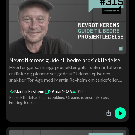
Nevrotikerens guide til bedre prosjektledelse
Hvorfor går så mange prosjekter galt – selv når folkene
er flinke og planene ser gode ut? I denne episoden
snakker Tor Åge med Martin Revheim om tankefeller,
overoptimisme, trygghet i team og hvorfor god
Martin Revheim
29
mai
2026
315
prosjektledelse handler minst like mye om mennesker
Prosjektledelse
Teamutvikling
Organisasjonspsykologi
som om systemer.
Endringsledelse