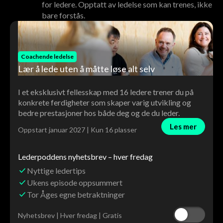
for ledere. Opptatt av ledelse som kan trenes, ikke
bare forstås.
Coachende ledelse
Lær å lede uten å måtte løse alt selv
I et eksklusivt fellesskap med 16 ledere trener du på
konkrete ferdigheter som skaper varig utvikling og
bedre prestasjoner hos både deg og de du leder.
Les mer
Oppstart januar 2027 | Kun 16 plasser
Lederpoddens nyhetsbrev – hver fredag
Nyttige ledertips
Ukens episode oppsummert
Tor Åges egne betraktninger
Nyhetsbrev | Hver fredag | Gratis