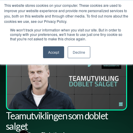
This website stores cookies on your computer. These cookies are used to
improve your website experience and provide more personalized services to
you, both on this website and through other media. To find out more about the
cookies we use, see our Privacy Policy.
We won't track your information when you visit our site. But in order to
Lederpodden
3
feb
2023
159
Del
comply with your preferences, we'll have to use just one tiny cookie so
that you're not asked to make this choice again.
Accept
Decline
Teamutviklingen som doblet
salget