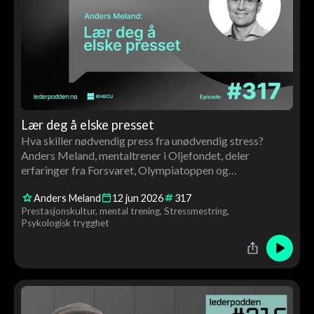
Lær deg å elske presset
Hva skiller nødvendig press fra unødvendig stress?
Anders Meland, mentaltrener i Oljefondet, deler
erfaringer fra Forsvaret, Olympiatoppen og
finansverdenen. Samtalen handler om prestasjon,
Anders Meland
12
jun
2026
317
motivasjon, restitusjon og hvorfor flinke folk ofte gjør
Prestasjonskultur
mental trening
Stressmestring
livet vanskeligere enn nødvendig.
Psykologisk trygghet