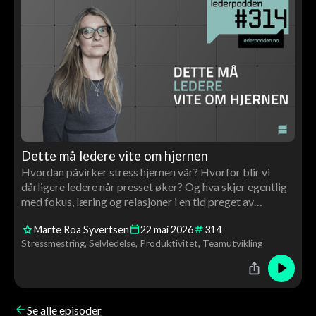
Dette må ledere vite om hjernen
Hvordan påvirker stress hjernen vår? Hvorfor blir vi
dårligere ledere når presset øker? Og hva skjer egentlig
med fokus, læring og relasjoner i en tid preget av
scrolling og konstant stimuli? I denne episoden møter
Marte Roa Syvertsen
22
mai
2026
314
Tor Åge nevrolog og hjerneforsker Marte Roa Syvertsen
Stressmestring
Selvledelse
Produktivitet
Teamutvikling
til en samtale om hjernen, ledelse og menneskelig
utvikling.
Se alle episoder