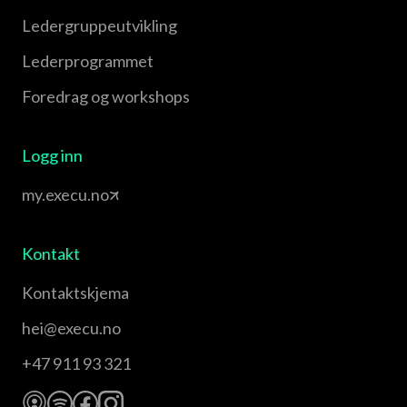
Leder­gruppe­utvikling
Leder­programmet
Foredrag og workshops
Logg inn
my.execu.no
Kontakt
Kontaktskjema
hei@execu.no
+47 911 93 321