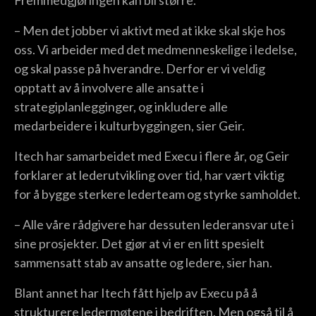
Fremmedgjøringen kan bli større.
– Men det jobber vi aktivt med at ikke skal skje hos
oss. Vi arbeider med det medmenneskelige i ledelse,
og skal passe på hverandre. Derfor er vi veldig
opptatt av å involvere alle ansatte i
strategiplanlegginger, og inkludere alle
medarbeidere i kulturbyggingen, sier Geir.
Itech har samarbeidet med Execu i flere år, og Geir
forklarer at lederutvikling over tid, har vært viktig
for å bygge sterkere lederteam og styrke samholdet.
– Alle våre rådgivere har dessuten lederansvar ute i
sine prosjekter. Det gjør at vi er en litt spesielt
sammensatt stab av ansatte og ledere, sier han.
Blant annet har Itech fått hjelp av Execu på å
strukturere ledermøtene i bedriften. Men også til å