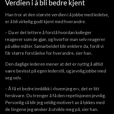
Verdien i å bli bedre kjent
Han tror at den største verdien i å jobbe med ledelse,
er å bli virkelig godt kjent med hverandre.
– Da er det lettere å forstå hvordan kolleger
reagerer som de gjør, og hvorfor man selv reagerer
på ulike måter. Samarbeidet blir enklere da, fordi vi
får større forståelse for hverandre, sier han.
Den daglige lederen mener at det er nyttig å alltid
være bevisst på egen lederstil, og jevnlig jobbe med
seg selv.
– Å få et bedre innblikk i «hvem jeg er», det er litt
ferskvare. Du trenger å få den repetisjonen jevnlig.
Personlig så blir jeg veldig motivert av å lykkes med
de tingene jeg ønsker å utvikle meg på, sier han.