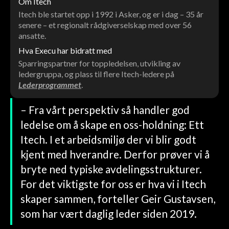
Om
Itech
Itech ble startet opp i 1992 i Asker, og er i dag – 35 år
senere – et regionalt rådgiverselskap med over 56
ansatte.
Hva Execu har bidratt med
Sparringspartner for toppledelsen, utvikling av
ledergruppa, og plass til flere Itech-ledere på
Lederprogrammet
.
– Fra vårt perspektiv så handler god
ledelse om å skape en oss-holdning: Ett
Itech. I et arbeidsmiljø der vi blir godt
kjent med hverandre. Derfor prøver vi å
bryte ned typiske avdelingsstrukturer.
For det viktigste for oss er hva vi i Itech
skaper sammen, forteller Geir Gustavsen,
som har vært daglig leder siden 2019.