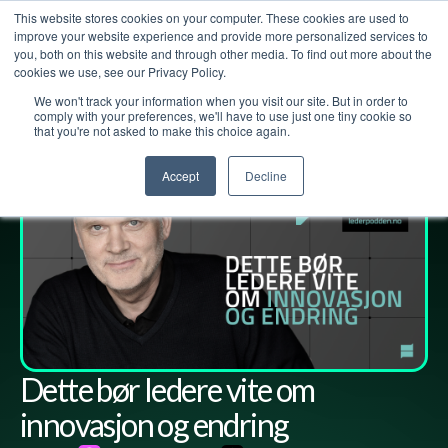
This website stores cookies on your computer. These cookies are used to
improve your website experience and provide more personalized services to
you, both on this website and through other media. To find out more about the
cookies we use, see our Privacy Policy.
We won't track your information when you visit our site. But in order to
Lederpodden
17
des
2021
99
Del
comply with your preferences, we'll have to use just one tiny cookie so
that you're not asked to make this choice again.
Accept
Decline
Dette bør ledere vite om
innovasjon og endring