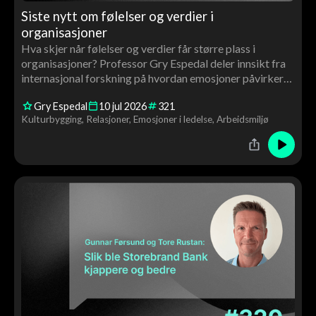
Siste nytt om følelser og verdier i
organisasjoner
Hva skjer når følelser og verdier får større plass i
organisasjoner? Professor Gry Espedal deler innsikt fra
internasjonal forskning på hvordan emosjoner påvirker
ledelse, kultur, motivasjon og endringsarbeid – og
Gry Espedal
10
jul
2026
321
hvorfor verdiarbeid handler om langt mer enn ord på
Kulturbygging
Relasjoner
Emosjoner i ledelse
Arbeidsmiljø
veggen.