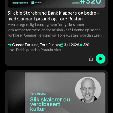
Slik ble Storebrand Bank kjappere og bedre –
med Gunnar Førsund og Tore Rustan
Hva er egentlig Lean, og hvorfor lykkes noen
virksomheter mens andre mislykkes? I denne episoden
forklarer Gunnar Førsund og Tore Rustan hvordan Lean
kan brukes til å skape bedre flyt, høyere kvalitet og mer
Gunnar Førsund
Tore Rustan
3
jul
2026
320
verdiskaping gjennom medarbeiderinvolvering, ledelse
Lean
Endringsledelse
Produktivitet
og kontinuerlig forbedring.