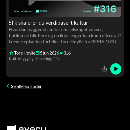
Slik skalerer du verdibasert kultur
Hvordan bygger du kultur når selskapet vokser,
butikkene blir flere og du ikke lenger kan kontrollere alt?
I denne episoden forteller Tore Høylie fra REMA 1000
hvordan de jobber med verdibasert ledelse, tillit og
Tore Høylie
5
jun
2026
316
struktur for å skalere kultur i stor skala. Samtalen handler
Kulturbygging
Skalering
Tillit
også om franchising, lederutvikling, AI og hvorfor
Harvard Business School bruker REMA som case.
Se alle episoder