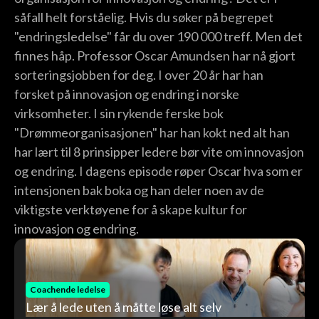
såfall helt forståelig. Hvis du søker på begrepet
"endringsledelse" får du over 190 000 treff. Men det
finnes håp. Professor Oscar Amundsen har nå gjort
sorteringsjobben for deg. I over 20 år har han
forsket på innovasjon og endring i norske
virksomheter. I sin rykende ferske bok
"Drømmeorganisasjonen" har han kokt ned alt han
har lært til 8 prinsipper ledere bør vite om innovasjon
og endring. I dagens episode røper Oscar hva som er
intensjonen bak boka og han deler noen av de
viktigste verktøyene for å skape kultur for
innovasjon og endring.
Coachende ledelse
Lær å lede uten å måtte løse alt selv