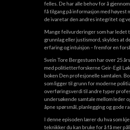
felles. De har alle behov for å gjenno
få tilgang på informasjon med høyest m
de ivaretar den andres integritet og v
Mange feilvurderinger som har ledet til
grunnlag eller justismord, skyldes at 
erfaring og intuisjon – fremfor en fo
Svein Tore Bergestuen har over 25 års
med politietterforskerne Geir-Egil Lø
boken Den profesjonelle samtalen. Bok
som ligger til grunn for moderne poli
overføringsverdi til andre typer profe
undersøkende samtale mellom leder og 
åpne spørsmål, planlegging og gode r
I denne episoden lærer du hva som kje
teknikker du kan bruke for å få mer pål