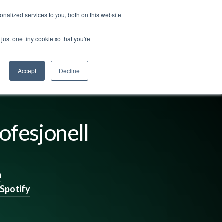
nalized services to you, both on this website
ut us
Log in
Contact us
🇬🇧 English
just one tiny cookie so that you're
Accept
Decline
ofesjonell
n
Spotify