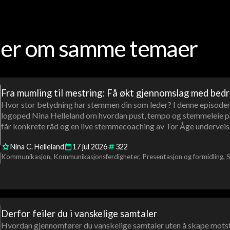
oder om samme temaer
Fra mumling til mestring: Få økt gjennomslag med bed
Hvor stor betydning har stemmen din som leder? I denne episo
logoped Nina Helleland om hvordan pust, tempo og stemmeleie påvi
får konkrete råd og en live stemmecoaching av Tor Åge underveis
Nina C. Helleland
17
jul
2026
322
Kommunikasjon
Kommunikasjonsferdigheter
Presentasjon og formidling
S
Derfor feiler du i vanskelige samtaler
Hvordan gjennomfører du vanskelige samtaler uten å skape mot