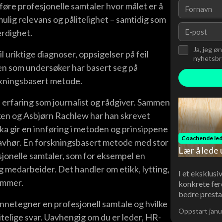
mføre profesjonelle samtaler hvor målet er å
ulig relevans og pålitelighet – samtidig som
erdighet.
Ja, jeg ø
 uriktige diagnoser, oppsigelser på feil
nyhetsbre
den som undersøker har basert seg på
rskningsbasert metode.
 erfaring som journalist og rådgiver. Sammen
ken og Asbjørn Rachlew har han skrevet
a gir en innføring i metoden og prinsippene
Coachende led
tiavhør. En forskningsbasert metode med stor
Lær å lede 
sjonelle samtaler, som for eksempel en
medarbeider. Det handler om etikk, lytting,
I et eksklusi
ammer.
konkrete fer
bedre presta
nnetegner en profesjonell samtale og hvilke
Oppstart janu
itelige svar. Uavhengig om du er leder, HR-