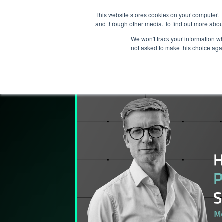
This website stores cookies on your computer. 
Services
and through other media. To find out more abou
We won't track your information whe
not asked to make this choice aga
Lederpodden
11
mar
2021
58
Del