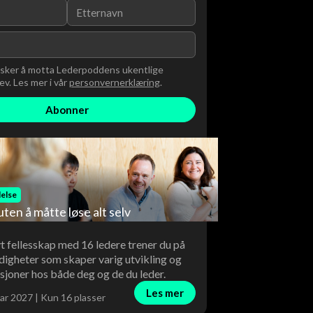
nsker å motta Lederpoddens ukentlige
v. Les mer i vår
personvernerklæring
.
else
uten å måtte løse alt selv
vt fellesskap med 16 ledere trener du på
digheter som skaper varig utvikling og
sjoner hos både deg og de du leder.
Les mer
ar 2027 | Kun 16 plasser