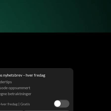
 nyhetsbrev – hver fredag
dertips
isode oppsummert
egne betraktninger
Hver fredag | Gratis