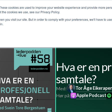
These cookies are used to improve your website experience and provide more perso
Customer stories
The Leadership Podcast
Abo
t the cookies we use, see our Privacy Policy.
n you visit our site. But in order to comply with your preferences, we'll have to use 
in.
Hva er en pr
samtale?
Tor Åge Eikerape
Med:
Apple Podcast
Hør på: