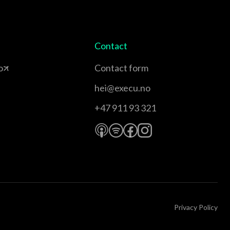
Contact
o
Contact form
hei@execu.no
+47 911 93 321
Privacy Policy