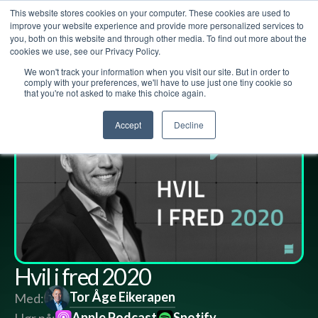
This website stores cookies on your computer. These cookies are used to
improve your website experience and provide more personalized services to
you, both on this website and through other media. To find out more about the
cookies we use, see our Privacy Policy.
We won't track your information when you visit our site. But in order to
Lederpodden
25
des
2020
48
Del
comply with your preferences, we'll have to use just one tiny cookie so
that you're not asked to make this choice again.
Accept
Decline
Hvil i fred 2020
Tor Åge Eikerapen
Med:
Apple Podcast
Spotify