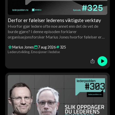
Derfor er følelser lederens viktigste verktøy
Hvorfor gjør ledere ofte noe annet enn det de vet de
burde gjøre? I denne episoden forklarer
organisasjonsforsker Marius Jones hvorfor følelser er
avgjørende for ledelse, beslutninger, motivasjon og
Marius Jones
7
aug
2026
325
utvikling – og hvorfor ledere må bli bedre kjent med
Lederutvikling
Emosjoner i ledelse
både egne og andres følelser.