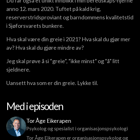
Du får også et unikt innblikk i min beredskaps-hjerne
anno 12. mars 2020. Tuftet på kald krig,
reserverstridsproviant og barndommens kvalitetstid
i Sjøforsvarets bunkere.
Hva skal være din greie i 2021? Hva skal du gjør mer
av? Hva skal du gjøre mindre av?
Jeg skal prøve å si “greie”, “ikke minst” og “å” litt
sjeldnere.
Uansett hva som er din greie. Lykke til.
Med i episoden
Tor Åge Eikerapen
Psykolog og spesialist i organisasjonspsykologi
Tor Åge Eikerapen er organisasjonspsykolog og