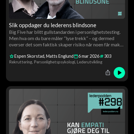
Slik oppdager du lederens blindsone
Big Five har blitt gullstandarden i personlighetstesting.
Men hva om du bare måler “lyse trekk” – og dermed
overser det som faktisk skaper risiko når noen får makt,
budsjett og folk?
Espen Skorstad
Matts Englund
6
mar
2026
303
Rekruttering
Personlighetspsykologi
Lederutvikling