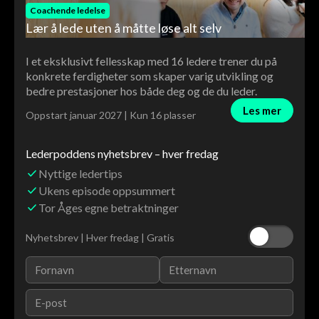
Coachende ledelse
Lær å lede uten å måtte løse alt selv
I et eksklusivt fellesskap med 16 ledere trener du på
konkrete ferdigheter som skaper varig utvikling og
bedre prestasjoner hos både deg og de du leder.
Les mer
Oppstart januar 2027 | Kun 16 plasser
Lederpoddens nyhetsbrev – hver fredag
Nyttige ledertips
Ukens episode oppsummert
Tor Åges egne betraktninger
Nyhetsbrev | Hver fredag | Gratis