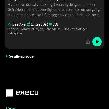
Hvorfor er det så vanskelig å være tydelig som leder?
Geir Aker mener at tydelighet er en form for omsorg, og
at mange ledere gjør både seg selv og medarbeiderne en
bjørnetjeneste ved å pakke inn budskapet sitt. En
Geir Aker
19
jun
2026
318
praktisk samtale om kommunikasjon, krav, relasjoner og
Ledelse
Kommunikasjon
Selvledelse
Tilbakemeldinger
ledelse i hverdagen.
Relasjoner
Se alle episoder
Links