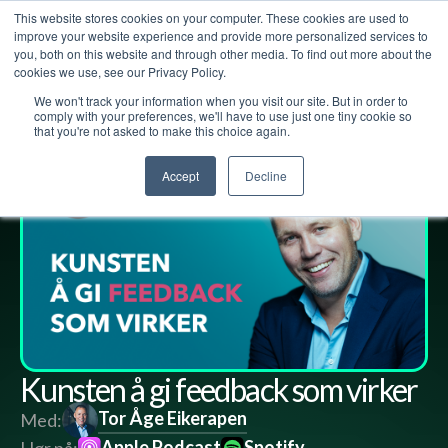
This website stores cookies on your computer. These cookies are used to
improve your website experience and provide more personalized services to
you, both on this website and through other media. To find out more about the
cookies we use, see our Privacy Policy.
We won't track your information when you visit our site. But in order to
Lederpodden
18
sep
2020
34
Del
comply with your preferences, we'll have to use just one tiny cookie so
that you're not asked to make this choice again.
Accept
Decline
Kunsten å gi feedback som virker
Tor Åge Eikerapen
Med:
Apple Podcast
Spotify