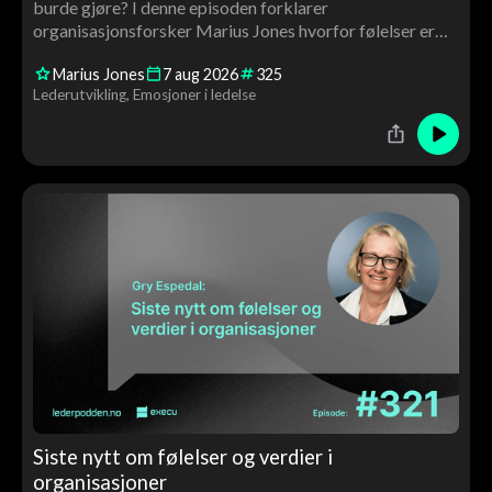
burde gjøre? I denne episoden forklarer
organisasjonsforsker Marius Jones hvorfor følelser er
avgjørende for ledelse, beslutninger, motivasjon og
Marius Jones
7
aug
2026
325
utvikling – og hvorfor ledere må bli bedre kjent med
Lederutvikling
Emosjoner i ledelse
både egne og andres følelser.
Siste nytt om følelser og verdier i
organisasjoner