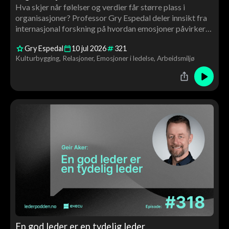
Hva skjer når følelser og verdier får større plass i
organisasjoner? Professor Gry Espedal deler innsikt fra
internasjonal forskning på hvordan emosjoner påvirker
ledelse, kultur, motivasjon og endringsarbeid – og
Gry Espedal
10
jul
2026
321
hvorfor verdiarbeid handler om langt mer enn ord på
Kulturbygging
Relasjoner
Emosjoner i ledelse
Arbeidsmiljø
veggen.
En god leder er en tydelig leder