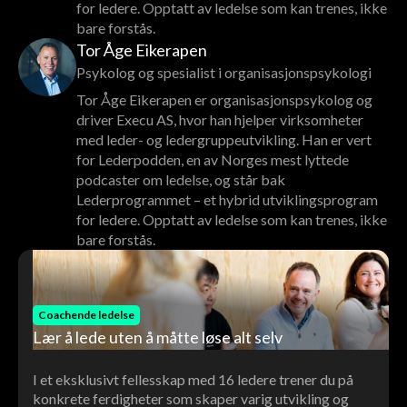
for ledere. Opptatt av ledelse som kan trenes, ikke
bare forstås.
Tor Åge Eikerapen
Psykolog og spesialist i organisasjonspsykologi
Tor Åge Eikerapen er organisasjonspsykolog og
driver Execu AS, hvor han hjelper virksomheter
med leder- og ledergruppeutvikling. Han er vert
for Lederpodden, en av Norges mest lyttede
podcaster om ledelse, og står bak
Lederprogrammet – et hybrid utviklingsprogram
for ledere. Opptatt av ledelse som kan trenes, ikke
bare forstås.
Coachende ledelse
Lær å lede uten å måtte løse alt selv
I et eksklusivt fellesskap med 16 ledere trener du på
konkrete ferdigheter som skaper varig utvikling og