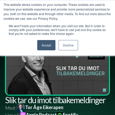
This website stores cookies on your computer. These cookies are used to
improve your website experience and provide more personalized services to
you, both on this website and through other media. To find out more about the
cookies we use, see our Privacy Policy.
We won't track your information when you visit our site. But in order to
Lederpodden
15
aug
2025
274
Del
comply with your preferences, we'll have to use just one tiny cookie so
that you're not asked to make this choice again.
Accept
Decline
Slik tar du imot tilbakemeldinger
Tor Åge Eikerapen
Med:
Apple Podcast
Spotify