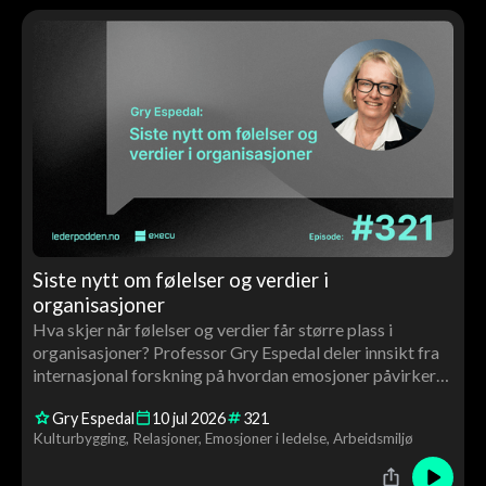
Siste nytt om følelser og verdier i
organisasjoner
Hva skjer når følelser og verdier får større plass i
organisasjoner? Professor Gry Espedal deler innsikt fra
internasjonal forskning på hvordan emosjoner påvirker
ledelse, kultur, motivasjon og endringsarbeid – og
Gry Espedal
10
jul
2026
321
hvorfor verdiarbeid handler om langt mer enn ord på
Kulturbygging
Relasjoner
Emosjoner i ledelse
Arbeidsmiljø
veggen.