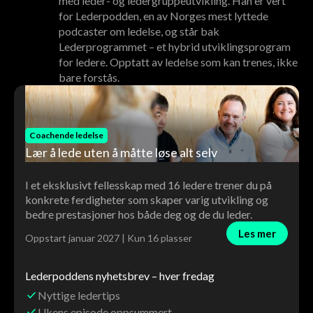
med leder- og ledergruppeutvikling. Han er vert
for Lederpodden, en av Norges mest lyttede
podcaster om ledelse, og står bak
Lederprogrammet – et hybrid utviklingsprogram
for ledere. Opptatt av ledelse som kan trenes, ikke
bare forstås.
Coachende ledelse
Lær å lede uten å måtte løse alt selv
I et eksklusivt fellesskap med 16 ledere trener du på
konkrete ferdigheter som skaper varig utvikling og
bedre prestasjoner hos både deg og de du leder.
Les mer
Oppstart januar 2027 | Kun 16 plasser
Lederpoddens nyhetsbrev – hver fredag
Nyttige ledertips
Ukens episode oppsummert