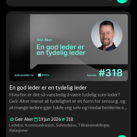
En god leder er en tydelig leder
Hvorfor er det så vanskelig å være tydelig som leder?
Geir Aker mener at tydelighet er en form for omsorg, og
at mange ledere gjør både seg selv og medarbeiderne en
bjørnetjeneste ved å pakke inn budskapet sitt. En
Geir Aker
19
jun
2026
318
praktisk samtale om kommunikasjon, krav, relasjoner og
Ledelse
Kommunikasjon
Selvledelse
Tilbakemeldinger
ledelse i hverdagen.
Relasjoner