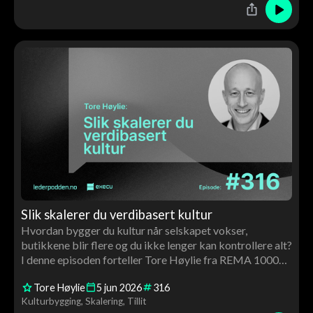
Slik skalerer du verdibasert kultur
Hvordan bygger du kultur når selskapet vokser,
butikkene blir flere og du ikke lenger kan kontrollere alt?
I denne episoden forteller Tore Høylie fra REMA 1000
hvordan de jobber med verdibasert ledelse, tillit og
Tore Høylie
5
jun
2026
316
struktur for å skalere kultur i stor skala. Samtalen handler
Kulturbygging
Skalering
Tillit
også om franchising, lederutvikling, AI og hvorfor