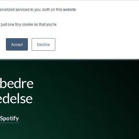
nalized services to you, both on this website
ut us
Log in
Contact us
🇬🇧 English
just one tiny cookie so that you're
Accept
Decline
 bedre
ledelse
Spotify