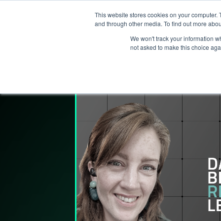
This website stores cookies on your computer. 
Services
and through other media. To find out more abou
We won't track your information whe
not asked to make this choice aga
Lederpodden
28
jun
2024
232
Del