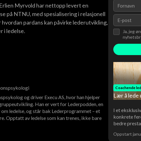
Erlien Myrvold har nettopp levert en
se på NTNU, med spesialisering i relasjonell
 hvordan pardans kan påvirke lederutvikling,
r i ledelse.
Ja, jeg ø
nyhetsbre
sjonspsykologi
Coachende led
Lær å lede 
spsykolog og driver Execu AS, hvor han hjelper
ruppeutvikling. Han er vert for Lederpodden, en
I et eksklusi
 om ledelse, og står bak Lederprogrammet – et
konkrete fer
re. Opptatt av ledelse som kan trenes, ikke bare
bedre presta
Oppstart janu