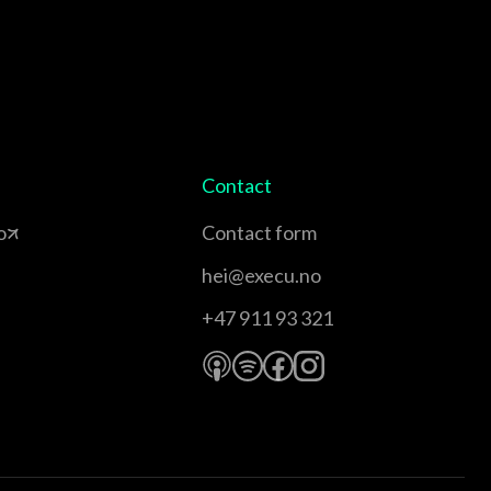
Contact
o
Contact form
hei@execu.no
+47 911 93 321