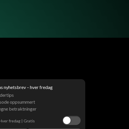
 nyhetsbrev – hver fredag
dertips
isode oppsummert
egne betraktninger
Hver fredag | Gratis