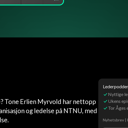
Lederpoddens
Nyttige le
e? Tone Erlien Myrvold har nettopp
Ukens ep
Tor Åges 
ganisasjon og ledelse på NTNU, med
lse.
Nyhetsbrev | 