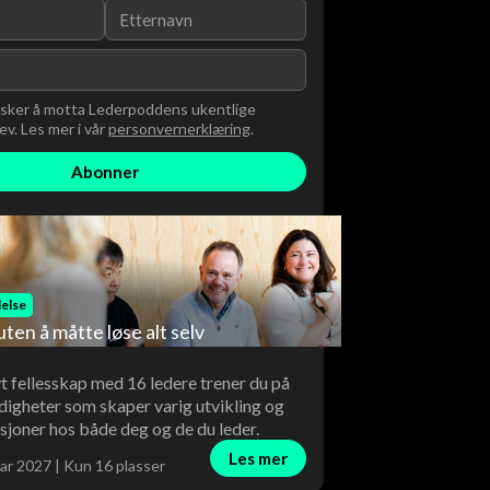
nsker å motta Lederpoddens ukentlige
v. Les mer i vår
personvernerklæring
.
else
uten å måtte løse alt selv
vt fellesskap med 16 ledere trener du på
digheter som skaper varig utvikling og
sjoner hos både deg og de du leder.
Les mer
ar 2027 | Kun 16 plasser