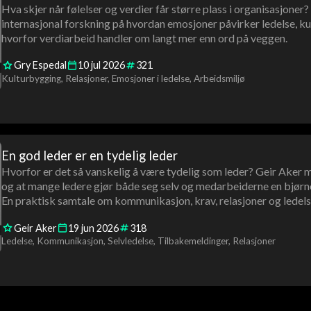
Hva skjer når følelser og verdier får større plass i organisasjoner
internasjonal forskning på hvordan emosjoner påvirker ledelse, ku
hvorfor verdiarbeid handler om langt mer enn ord på veggen.
Gry Espedal
10
jul
2026
321
Kulturbygging
Relasjoner
Emosjoner i ledelse
Arbeidsmiljø
En god leder er en tydelig leder
Hvorfor er det så vanskelig å være tydelig som leder? Geir Aker m
og at mange ledere gjør både seg selv og medarbeiderne en bjørne
En praktisk samtale om kommunikasjon, krav, relasjoner og ledels
Geir Aker
19
jun
2026
318
Ledelse
Kommunikasjon
Selvledelse
Tilbakemeldinger
Relasjoner