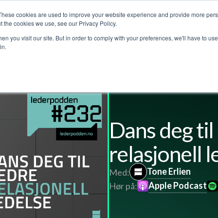
These cookies are used to improve your website experience and provide more perso
Customer stories
The Leadership Podcast
Abo
t the cookies we use, see our Privacy Policy.
n you visit our site. But in order to comply with your preferences, we'll have to use 
in.
Dans deg til
relasjonell 
Tone Erlien
Med:
Apple Podcast
Hør på: