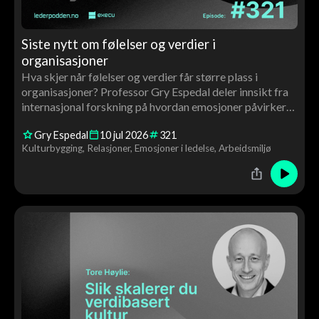
Siste nytt om følelser og verdier i
organisasjoner
Hva skjer når følelser og verdier får større plass i
organisasjoner? Professor Gry Espedal deler innsikt fra
internasjonal forskning på hvordan emosjoner påvirker
ledelse, kultur, motivasjon og endringsarbeid – og
Gry Espedal
10
jul
2026
321
hvorfor verdiarbeid handler om langt mer enn ord på
Kulturbygging
Relasjoner
Emosjoner i ledelse
Arbeidsmiljø
veggen.