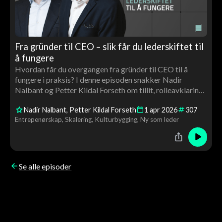
Fra gründer til CEO – slik får du lederskiftet til
å fungere
Hvordan får du overgangen fra gründer til CEO til å
fungere i praksis? I denne episoden snakker Nadir
Nalbant og Petter Kildal Forseth om tillit, rolleavklaring,
kultur og hva som skal til for å bygge et vekstselskap
Nadir Nalbant
Petter Kildal Forseth
1
apr
2026
307
som tåler skalering.
Entrepenørskap
Skalering
Kulturbygging
Ny som leder
Se alle episoder