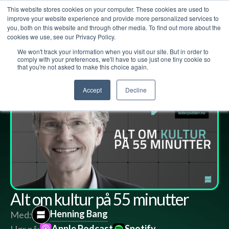
This website stores cookies on your computer. These cookies are used to
improve your website experience and provide more personalized services to
you, both on this website and through other media. To find out more about the
cookies we use, see our Privacy Policy.
We won't track your information when you visit our site. But in order to
Lederpodden
23
mar
2023
166
Del
comply with your preferences, we'll have to use just one tiny cookie so
that you're not asked to make this choice again.
Accept
Decline
Alt om kultur på 55 minutter
Henning Bang
Med:
Apple Podcast
Spotify