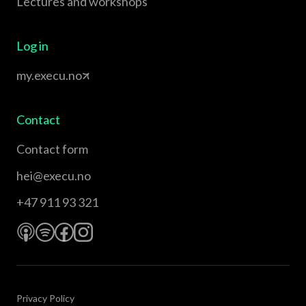
Lectures and workshops
Log in
my.execu.no
Contact
Contact form
hei@execu.no
+47 911 93 321
Privacy Policy