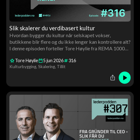
Slik skalerer du verdibasert kultur
Hvordan bygger du kultur når selskapet vokser,
butikkene blir flere og du ikke lenger kan kontrollere alt?
I denne episoden forteller Tore Høylie fra REMA 1000
hvordan de jobber med verdibasert ledelse, tillit og
Tore Høylie
5
jun
2026
316
struktur for å skalere kultur i stor skala. Samtalen handler
Kulturbygging
Skalering
Tillit
også om franchising, lederutvikling, AI og hvorfor
Harvard Business School bruker REMA som case.