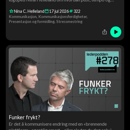
stemmeleie påvirker tillit, autoritet og gjennomslag. Du
Nina C. Helleland
17
jul
2026
322
får konkrete råd og en live stemmecoaching av Tor Åge
Kommunikasjon
Kommunikasjonsferdigheter
underveis.
Presentasjon og formidling
Stressmestring
Funker frykt?
Er det å kommunisere endring med en «brennende
plattform» egentlig smart – eller skyter du deg selv i