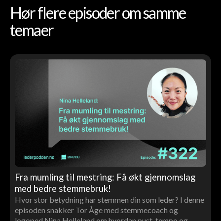
Hør flere episoder om samme
temaer
Fra mumling til mestring: Få økt gjennomslag
med bedre stemmebruk!
Hvor stor betydning har stemmen din som leder? I denne
episoden snakker Tor Åge med stemmecoach og
logoped Nina Helleland om hvordan pust, tempo og