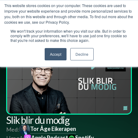
This website stores cookies on your computer. These cookies are used to
improve your website experience and provide more personalized services to
you, both on this website and through other media. To find out more about the
cookies we use, see our Privacy Policy.
We won't track your information when you visit our site. But in order to
Lederpodden
23
des
2022
153
Del
comply with your preferences, we'll have to use just one tiny cookie so
that you're not asked to make this choice again.
Accept
Decline
Slik blir du modig
Tor Åge Eikerapen
Med:
Apple Podcast
Spotify