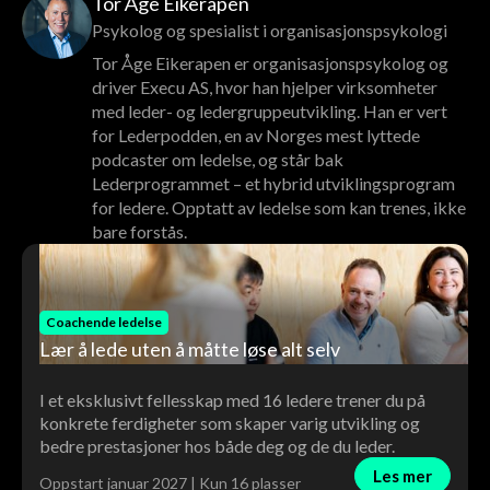
Tor Åge Eikerapen
Psykolog og spesialist i organisasjonspsykologi
Tor Åge Eikerapen er organisasjonspsykolog og
driver Execu AS, hvor han hjelper virksomheter
med leder- og ledergruppeutvikling. Han er vert
for Lederpodden, en av Norges mest lyttede
podcaster om ledelse, og står bak
Lederprogrammet – et hybrid utviklingsprogram
for ledere. Opptatt av ledelse som kan trenes, ikke
bare forstås.
Coachende ledelse
Lær å lede uten å måtte løse alt selv
I et eksklusivt fellesskap med 16 ledere trener du på
konkrete ferdigheter som skaper varig utvikling og
bedre prestasjoner hos både deg og de du leder.
Les mer
Oppstart januar 2027 | Kun 16 plasser