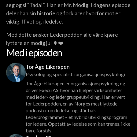
seg og si "Tada!". Han er Mr. Modig. I dagens episode
deler han sin historie og forklarer hvorfor mot er
viktig. I livet og i ledelse.
Med dette ønsker Lederpodden alle våre kjære
lyttere en modig jul 🌲❤️
Med i episoden
Tor Åge Eikerapen
Psykolog og spesialist i organisasjonspsykologi
Tor Åge Eikerapen er organisasjonspsykolog og
driver Execu AS, hvor han hjelper virksomheter
med leder- og ledergruppeutvikling. Han er vert
for Lederpodden, en av Norges mest lyttede
podcaster om ledelse, og står bak
Lederprogrammet – et hybrid utviklingsprogram
for ledere. Opptatt av ledelse som kan trenes, ikke
bare forstås.