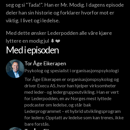
seg og si "Tada!". Han er Mr. Modig. I dagens episode
deler han sin historie og forklarer hvorfor mot er
viktig. I livet og i ledelse.
Med dette ønsker Lederpodden alle våre kjære
lyttere en modig jul 🌲❤️
Med i episoden
Tor Åge Eikerapen
Psykolog og spesialist i organisasjonspsykologi
Tor Åge Eikerapen er organisasjonspsykolog og
driver Execu AS, hvor han hjelper virksomheter
med leder- og ledergruppeutvikling. Han er vert
for Lederpodden, en av Norges mest lyttede
podcaster om ledelse, og står bak
Lederprogrammet – et hybrid utviklingsprogram
for ledere. Opptatt av ledelse som kan trenes, ikke
bare forstås.