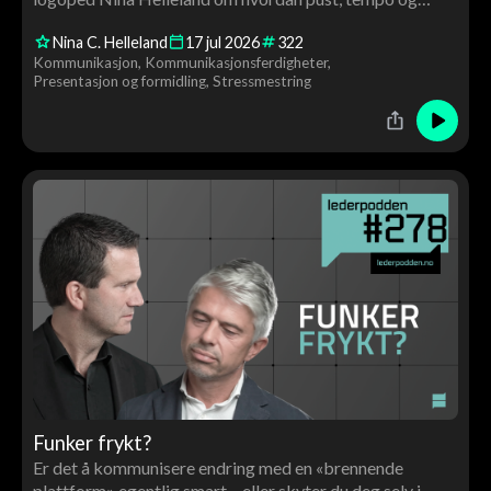
stemmeleie påvirker tillit, autoritet og gjennomslag. Du
Nina C. Helleland
17
jul
2026
322
får konkrete råd og en live stemmecoaching av Tor Åge
Kommunikasjon
Kommunikasjonsferdigheter
underveis.
Presentasjon og formidling
Stressmestring
Funker frykt?
Er det å kommunisere endring med en «brennende
plattform» egentlig smart – eller skyter du deg selv i