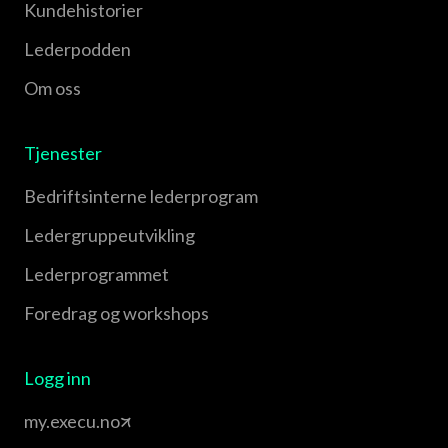
Kundehistorier
Lederpodden
Om oss
Tjenester
Bedriftsinterne lederprogram
Leder­gruppe­utvikling
Leder­programmet
Foredrag og workshops
Logg inn
my.execu.no