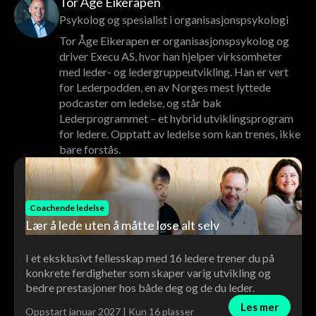
Tor Åge Eikerapen
Psykolog og spesialist i organisasjonspsykologi
Tor Åge Eikerapen er organisasjonspsykolog og
driver Execu AS, hvor han hjelper virksomheter
med leder- og ledergruppeutvikling. Han er vert
for Lederpodden, en av Norges mest lyttede
podcaster om ledelse, og står bak
Lederprogrammet – et hybrid utviklingsprogram
for ledere. Opptatt av ledelse som kan trenes, ikke
bare forstås.
Coachende ledelse
Lær å lede uten å måtte løse alt selv
I et eksklusivt fellesskap med 16 ledere trener du på
konkrete ferdigheter som skaper varig utvikling og
bedre prestasjoner hos både deg og de du leder.
Les mer
Oppstart januar 2027 | Kun 16 plasser