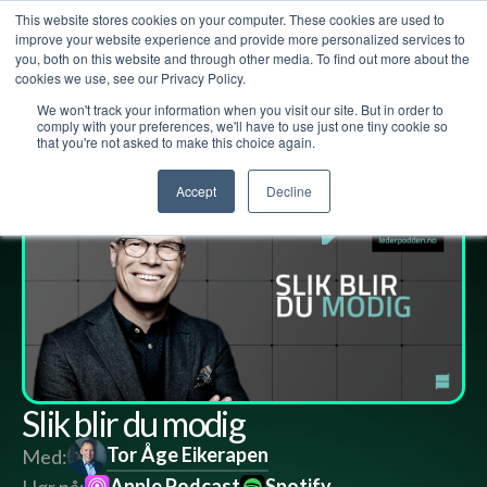
This website stores cookies on your computer. These cookies are used to
improve your website experience and provide more personalized services to
you, both on this website and through other media. To find out more about the
cookies we use, see our Privacy Policy.
We won't track your information when you visit our site. But in order to
Lederpodden
23
des
2022
153
Del
comply with your preferences, we'll have to use just one tiny cookie so
that you're not asked to make this choice again.
Accept
Decline
Slik blir du modig
Tor Åge Eikerapen
Med:
Apple Podcast
Spotify