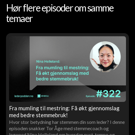
Hør flere episoder om samme
temaer
Fra mumling til mestring: Få økt gjennomslag
med bedre stemmebruk!
Hvor stor betydning har stemmen din som leder? I denne
episoden snakker Tor Åge med stemmecoach og
logoped Nina Helleland om hvordan pust, tempo og