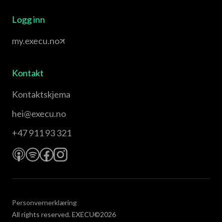
Logg inn
my.execu.no
Kontakt
Kontaktskjema
hei@execu.no
+47 911 93 321
Personvernerklæring
All rights reserved. EXECU©2026