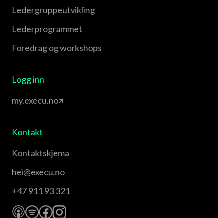
Leder­gruppe­utvikling
Leder­programmet
Foredrag og workshops
Logg inn
my.execu.no
Kontakt
Kontaktskjema
hei@execu.no
+47 911 93 321