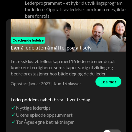
Lederprogrammet – et hybrid utviklingsprogram
for ledere. Opptatt av ledelse som kan trenes, ikke
bare forstås.
Coachende ledelse
Lær å lede uten å måtte løse alt selv
I et eksklusivt fellesskap med 16 ledere trener du på
konkrete ferdigheter som skaper varig utvikling og
bedre prestasjoner hos både deg og de du leder.
Les mer
Oppstart januar 2027 | Kun 16 plasser
Lederpoddens nyhetsbrev – hver fredag
Nyttige ledertips
Ukens episode oppsummert
Tor Åges egne betraktninger