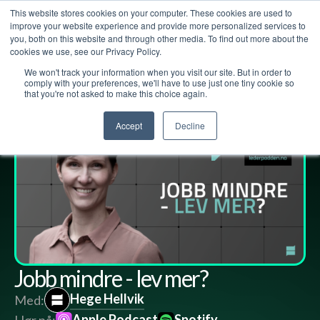
This website stores cookies on your computer. These cookies are used to
improve your website experience and provide more personalized services to
you, both on this website and through other media. To find out more about the
cookies we use, see our Privacy Policy.
We won't track your information when you visit our site. But in order to
Lederpodden
12
apr
2024
221
Del
comply with your preferences, we'll have to use just one tiny cookie so
that you're not asked to make this choice again.
Accept
Decline
Jobb mindre - lev mer?
Hege Hellvik
Med:
Apple Podcast
Spotify