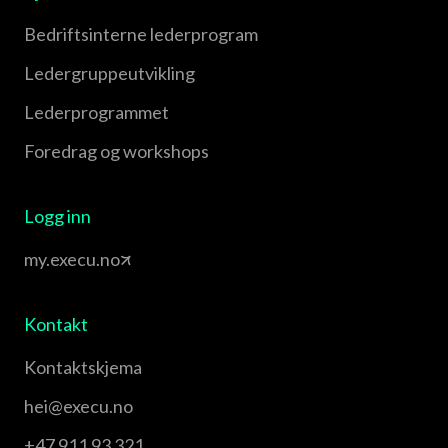
Bedriftsinterne lederprogram
Leder­gruppe­utvikling
Leder­programmet
Foredrag og workshops
Logg inn
my.execu.no
Kontakt
Kontaktskjema
hei@execu.no
+47 911 93 321