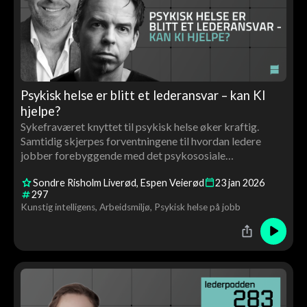
Psykisk helse er blitt et lederansvar – kan KI
hjelpe?
Sykefraværet knyttet til psykisk helse øker kraftig.
Samtidig skjerpes forventningene til hvordan ledere
jobber forebyggende med det psykososiale
arbeidsmiljøet.
Sondre Risholm Liverød
Espen Veierød
23
jan
2026
297
Kunstig intelligens
Arbeidsmiljø
Psykisk helse på jobb