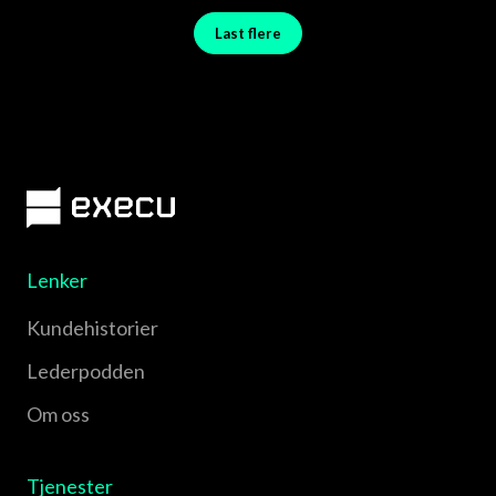
Last flere
Lenker
Kundehistorier
Lederpodden
Om oss
Tjenester