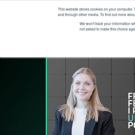
This website stores cookies on your computer. 
T
and through other media. To find out more abou
We won't track your information whe
not asked to make this choice aga
Lederpodden
8
mar
2024
216
Del