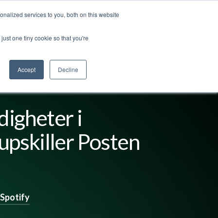
nalized services to you, both on this website
ss
Logg inn
Kontakt oss
🇳🇴 Norsk
just one tiny cookie so that you're
Accept
Decline
digheter i
 upskiller Posten
Spotify