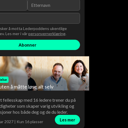
nsker å motta Lederpoddens ukentlige
v. Les mer i vår
personvernerklæring
.
else
uten å måtte løse alt selv
vt fellesskap med 16 ledere trener du på
digheter som skaper varig utvikling og
sjoner hos både deg og de du leder.
Les mer
ar 2027 | Kun 16 plasser