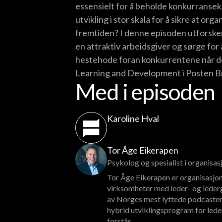
essensielt for å beholde konkurranse
utvikling i stor skala for å sikre at or
fremtiden? I denne episoden utforsker
en attraktiv arbeidsgiver og sørge for
hestehode foran konkurrentene når d
Learning and Development i Posten Br
Med i episoden
Karoline Hval
Tor Åge Eikerapen
Psykolog og spesialist i organisa
Tor Åge Eikerapen er organisasjon
virksomheter med leder- og lederg
av Norges mest lyttede podcaster
hybrid utviklingsprogram for lede
forstås.