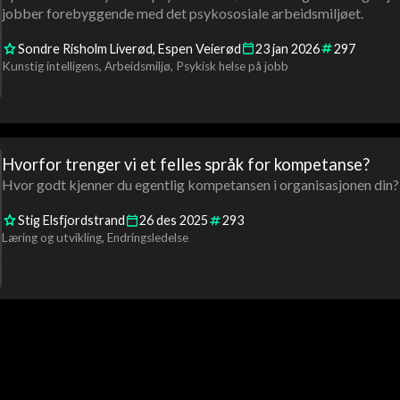
jobber forebyggende med det psykososiale arbeidsmiljøet.
Sondre Risholm Liverød
Espen Veierød
23
jan
2026
297
Kunstig intelligens
Arbeidsmiljø
Psykisk helse på jobb
Hvorfor trenger vi et felles språk for kompetanse?
Hvor godt kjenner du egentlig kompetansen i organisasjonen din?
Stig Elsfjordstrand
26
des
2025
293
Læring og utvikling
Endringsledelse