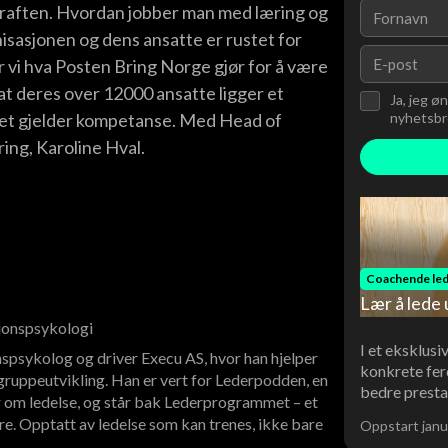
kraften. Hvordan jobber man med læring og
ganisasjonen og dens ansatte er rustet for
 vi hva Posten Bring Norge gjør for å være
 at deres over 12000 ansatte ligger et
Ja, jeg ø
nyhetsbre
et gjelder kompetanse. Med Head of
ing, Karoline Hval.
Coachende led
Lær å lede 
sjonspsykologi
I et eksklusi
spsykolog og driver Execu AS, hvor han hjelper
konkrete fer
ruppeutvikling. Han er vert for Lederpodden, en
bedre presta
 om ledelse, og står bak Lederprogrammet – et
re. Opptatt av ledelse som kan trenes, ikke bare
Oppstart janu