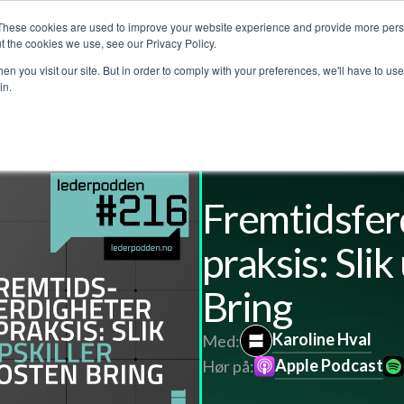
These cookies are used to improve your website experience and provide more perso
jenester
Kundehistorier
Lederpodden
Om o
t the cookies we use, see our Privacy Policy.
n you visit our site. But in order to comply with your preferences, we'll have to use 
in.
Fremtidsfer
praksis: Slik
Bring
Karoline Hval
Med:
Apple Podcast
Hør på: