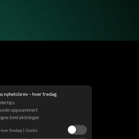
 nyhetsbrev – hver fredag
dertips
isode oppsummert
egne betraktninger
Hver fredag | Gratis