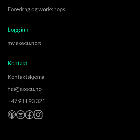
Foredrag og workshops
Logg inn
my.execu.no
Kontakt
Kontaktskjema
hei@execu.no
+47 911 93 321