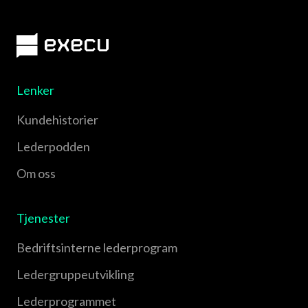
Lenker
Kundehistorier
Lederpodden
Om oss
Tjenester
Bedriftsinterne lederprogram
Leder­gruppe­utvikling
Leder­programmet