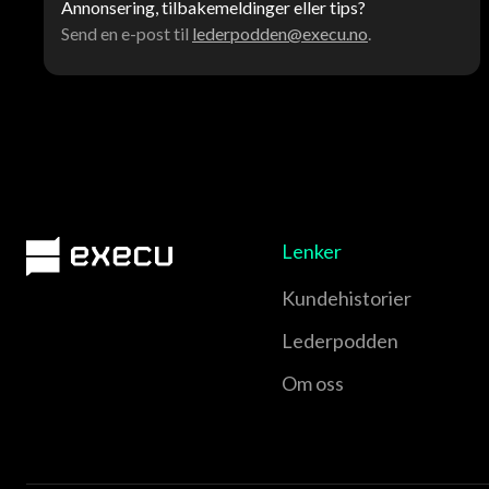
Annonsering, tilbakemeldinger eller tips?
Send en e-post til
lederpodden@execu.no
.
Lenker
Kundehistorier
Lederpodden
Om oss