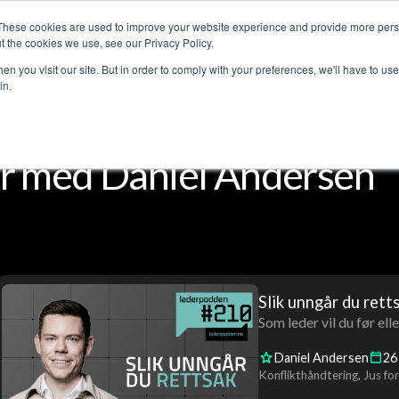
These cookies are used to improve your website experience and provide more perso
jenester
Kundehistorier
Lederpodden
Om o
t the cookies we use, see our Privacy Policy.
n you visit our site. But in order to comply with your preferences, we'll have to use 
in.
r med Daniel Andersen
Slik unngår du rett
Som leder vil du før ell
Daniel Andersen
26
Konflikthåndtering
Jus for