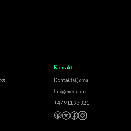
Kontakt
o
Kontaktskjema
hei@execu.no
+47 911 93 321