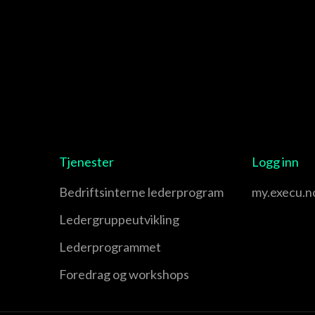
Tjenester
Logg inn
Bedriftsinterne lederprogram
my.execu.n
Leder­gruppe­utvikling
Leder­programmet
Foredrag og workshops