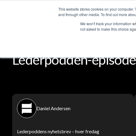
This website stores cookies on your computer. 
T
and through other media. To find out more abou
We won't track your information whe
not asked to make this choice aga
Lederpodden
Del
Lederpodden-episode
Daniel Andersen
Lederpoddens nyhetsbrev – hver fredag