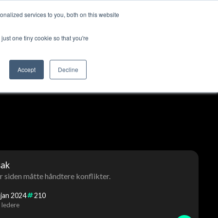
nalized services to you, both on this website
ss
Logg inn
Kontakt oss
🇳🇴 Norsk
just one tiny cookie so that you're
Accept
Decline
sak
er siden måtte håndtere konflikter.
jan
2024
210
 ledere