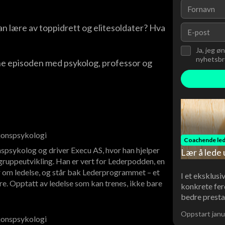
an lære av toppidrett og elitesoldater? Hva
Ja, jeg ø
nyhetsbre
ne episoden med psykolog, professor og
sjonspsykologi
Coachende led
spsykolog og driver Execu AS, hvor han hjelper
Lær å lede 
ruppeutvikling. Han er vert for Lederpodden, en
 om ledelse, og står bak Lederprogrammet – et
I et eksklusi
re. Opptatt av ledelse som kan trenes, ikke bare
konkrete fer
bedre presta
Oppstart janu
sjonspsykologi