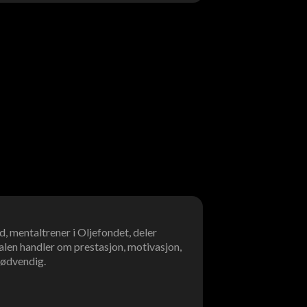
, mentaltrener i Oljefondet, deler
len handler om prestasjon, motivasjon,
 nødvendig.