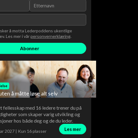
nsker å motta Lederpoddens ukentlige
v. Les mer i vår
personvernerklæring
.
else
uten å måtte løse alt selv
vt fellesskap med 16 ledere trener du på
digheter som skaper varig utvikling og
sjoner hos både deg og de du leder.
Les mer
ar 2027 | Kun 16 plasser