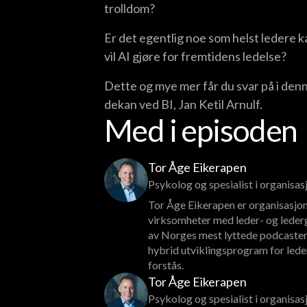
trolldom?
Er det egentlig noe som helst ledere k
vil AI gjøre for fremtidens ledelse?
Dette og mye mer får du svar på i den
dekan ved BI, Jan Ketil Arnulf.
Med i episoden
Tor Åge Eikerapen
Psykolog og spesialist i organisa
Tor Åge Eikerapen er organisasjon
virksomheter med leder- og lederg
av Norges mest lyttede podcaster
hybrid utviklingsprogram for lede
forstås.
Tor Åge Eikerapen
Psykolog og spesialist i organisa