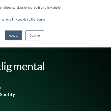
nalized services to you, both on this website
ss
Logg inn
Kontakt oss
🇳🇴 Norsk
just one tiny cookie so that you're
Accept
Decline
lig mental
n
Spotify