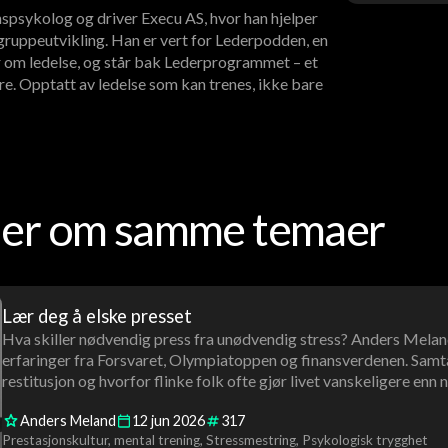
spsykolog og driver Execu AS, hvor han hjelper
ruppeutvikling. Han er vert for Lederpodden, en
 om ledelse, og står bak Lederprogrammet – et
re. Opptatt av ledelse som kan trenes, ikke bare
oder om samme temaer
Lær deg å elske presset
Hva skiller nødvendig press fra unødvendig stress? Anders Meland
erfaringer fra Forsvaret, Olympiatoppen og finansverdenen. Samta
restitusjon og hvorfor flinke folk ofte gjør livet vanskeligere enn
Anders Meland
12
jun
2026
317
Prestasjonskultur
mental trening
Stressmestring
Psykologisk trygghet