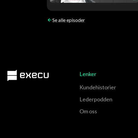
Se alle episoder
Lenker
Kundehistorier
Lederpodden
Om oss