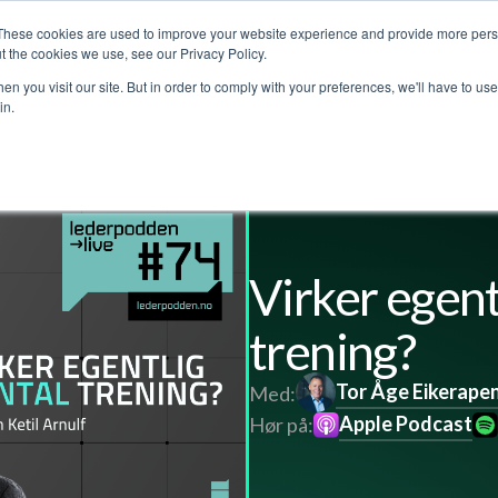
These cookies are used to improve your website experience and provide more perso
jenester
Kundehistorier
Lederpodden
Om o
t the cookies we use, see our Privacy Policy.
n you visit our site. But in order to comply with your preferences, we'll have to use 
in.
Virker egent
trening?
Tor Åge Eikerape
Med:
Apple Podcast
Hør på: