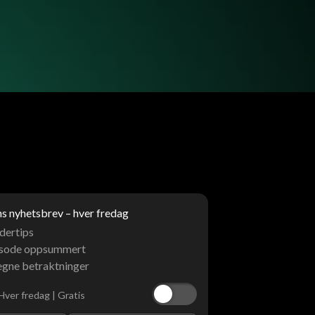
 nyhetsbrev – hver fredag
dertips
isode oppsummert
egne betraktninger
Hver fredag | Gratis