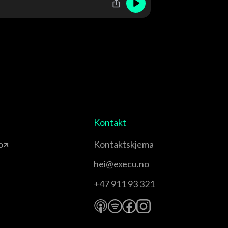
Kontakt
o
Kontaktskjema
hei@execu.no
+47 911 93 321