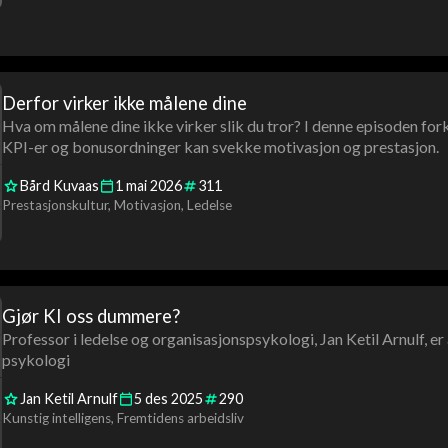
Derfor virker ikke målene dine
Hva om målene dine ikke virker slik du tror? I denne episoden for
KPI-er og bonusordninger kan svekke motivasjon og prestasjon.
Bård Kuvaas
1
mai
2026
311
Prestasjonskultur
Motivasjon
Ledelse
Gjør KI oss dummere?
Professor i ledelse og organisasjonspsykologi, Jan Ketil Arnulf, e
psykologi
Jan Ketil Arnulf
5
des
2025
290
Kunstig intelligens
Fremtidens arbeidsliv