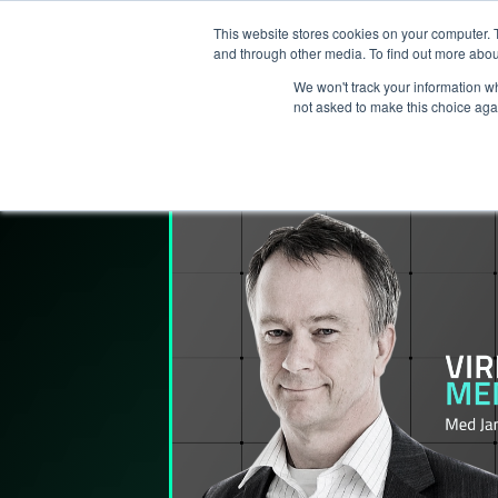
This website stores cookies on your computer. 
T
and through other media. To find out more abou
We won't track your information whe
not asked to make this choice aga
Lederpodden
25
jun
2021
74
Del