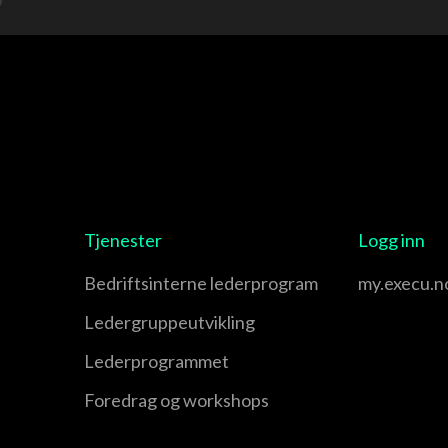
Tjenester
Logg inn
Bedriftsinterne lederprogram
my.execu.n
Leder­gruppe­utvikling
Leder­programmet
Foredrag og workshops