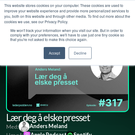
This website stores cookies on your computer. These cookies are used to
improve your website experience and provide more personalized services to
you, both on this website and through other media. To find out more about the
cookies we use, see our Privacy Policy.
We won't track your information when you visit our site. But in order to
Lederpodden
12
jun
2026
317
Del
comply with your preferences, we'll have to use just one tiny cookie so
that you're not asked to make this choice again.
Accept
Decline
Lær deg å elske presset
Anders Meland
Med:
Apple Podcast
Spotify