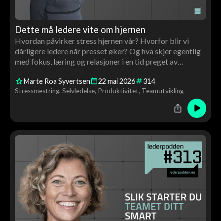
Dette må ledere vite om hjernen
Hvordan påvirker stress hjernen vår? Hvorfor blir vi
dårligere ledere når presset øker? Og hva skjer egentlig
med fokus, læring og relasjoner i en tid preget av
scrolling og konstant stimuli? I denne episoden møter
Marte Roa Syvertsen
22
mai
2026
314
Tor Åge nevrolog og hjerneforsker Marte Roa Syvertsen
Stressmestring
Selvledelse
Produktivitet
Teamutvikling
til en samtale om hjernen, ledelse og menneskelig
utvikling.