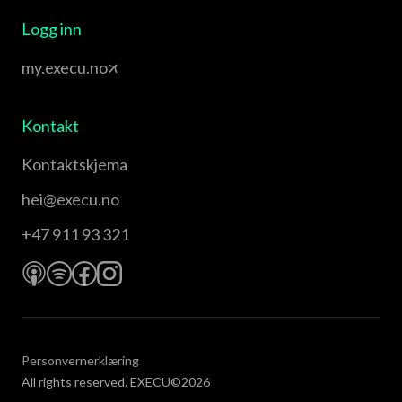
Logg inn
my.execu.no
Kontakt
Kontaktskjema
hei@execu.no
+47 911 93 321
Personvernerklæring
All rights reserved. EXECU©2026