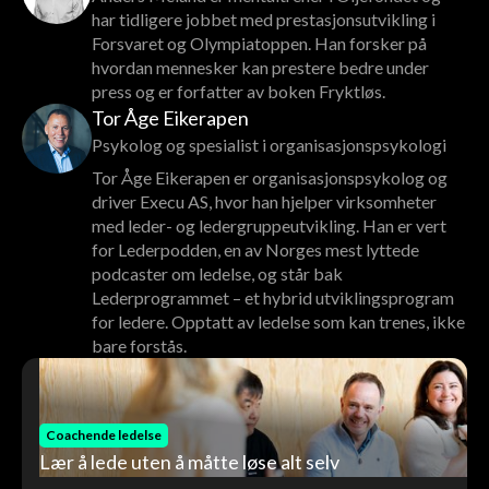
har tidligere jobbet med prestasjonsutvikling i
Forsvaret og Olympiatoppen. Han forsker på
hvordan mennesker kan prestere bedre under
press og er forfatter av boken Fryktløs.
Tor Åge Eikerapen
Psykolog og spesialist i organisasjonspsykologi
Tor Åge Eikerapen er organisasjonspsykolog og
driver Execu AS, hvor han hjelper virksomheter
med leder- og ledergruppeutvikling. Han er vert
for Lederpodden, en av Norges mest lyttede
podcaster om ledelse, og står bak
Lederprogrammet – et hybrid utviklingsprogram
for ledere. Opptatt av ledelse som kan trenes, ikke
bare forstås.
Coachende ledelse
Lær å lede uten å måtte løse alt selv