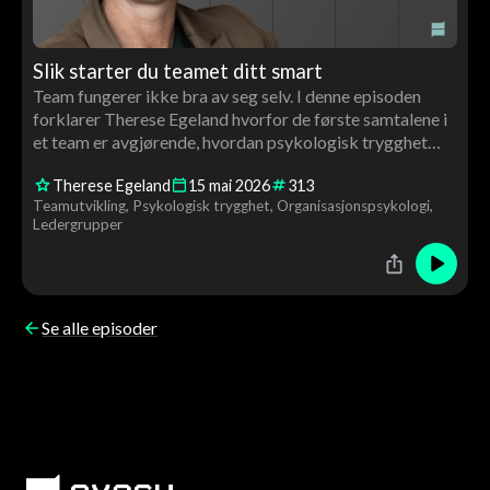
Slik starter du teamet ditt smart
Team fungerer ikke bra av seg selv. I denne episoden
forklarer Therese Egeland hvorfor de første samtalene i
et team er avgjørende, hvordan psykologisk trygghet
bygges i praksis – og hva de beste teamene gjør
Therese Egeland
15
mai
2026
313
annerledes.
Teamutvikling
Psykologisk trygghet
Organisasjonspsykologi
Ledergrupper
Se alle episoder