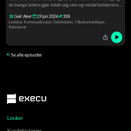
at mange ledere gjør både seg selv og medarbeiderne en
bjørnetjeneste ved å pakke inn budskapet sitt. En
Geir Aker
19
jun
2026
318
praktisk samtale om kommunikasjon, krav, relasjoner og
Ledelse
Kommunikasjon
Selvledelse
Tilbakemeldinger
ledelse i hverdagen.
Relasjoner
Se alle episoder
Lenker
Kundehistorier