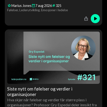
avgjørende for ledelse, beslutninger, motivasjon og
Marius Jones
7
aug
2026
325
utvikling – og hvorfor ledere må bli bedre kjent med
Følelser
Lederutvikling
Emosjoner i ledelse
både egne og andres følelser.
Siste nytt om følelser og verdier i
organisasjoner
Hva skjer når følelser og verdier får større plass i
organisasjoner? Professor Gry Espedal deler innsikt fra