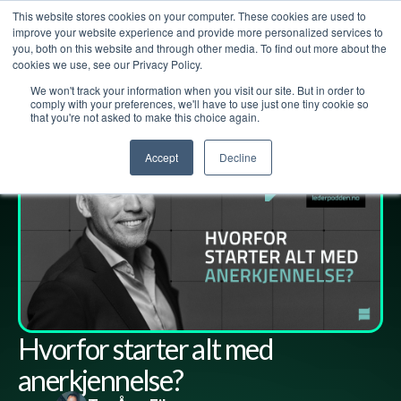
This website stores cookies on your computer. These cookies are used to
improve your website experience and provide more personalized services to
you, both on this website and through other media. To find out more about the
cookies we use, see our Privacy Policy.
We won't track your information when you visit our site. But in order to
Lederpodden
7
mai
2021
66
Del
comply with your preferences, we'll have to use just one tiny cookie so
that you're not asked to make this choice again.
Accept
Decline
Hvorfor starter alt med
anerkjennelse?