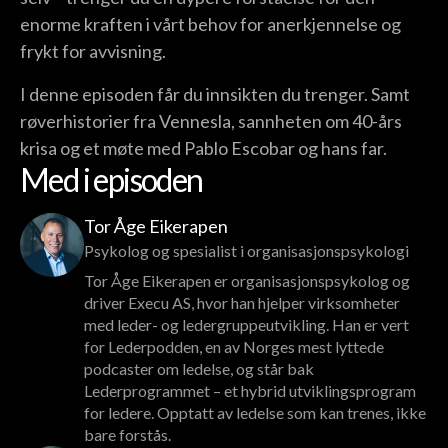
enorme kraften i vårt behov for anerkjennelse og
frykt for avvisning.
I denne episoden får du innsikten du trenger. Samt
røverhistorier fra Vennesla, sannheten om 40-års
krisa og et møte med Pablo Escobar og hans far.
Med i episoden
Tor Åge Eikerapen
Psykolog og spesialist i organisasjonspsykologi
Tor Åge Eikerapen er organisasjonspsykolog og
driver Execu AS, hvor han hjelper virksomheter
med leder- og ledergruppeutvikling. Han er vert
for Lederpodden, en av Norges mest lyttede
podcaster om ledelse, og står bak
Lederprogrammet – et hybrid utviklingsprogram
for ledere. Opptatt av ledelse som kan trenes, ikke
bare forstås.