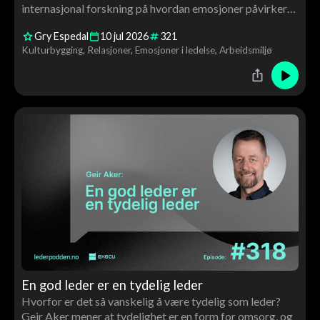
internasjonal forskning på hvordan emosjoner påvirker
ledelse, kultur, motivasjon og endringsarbeid – og
Gry Espedal
10
jul
2026
321
hvorfor verdiarbeid handler om langt mer enn ord på
Kulturbygging
Relasjoner
Emosjoner i ledelse
Arbeidsmiljø
veggen.
En god leder er en tydelig leder
Hvorfor er det så vanskelig å være tydelig som leder?
Geir Aker mener at tydelighet er en form for omsorg, og