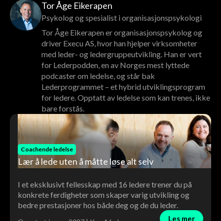
Tor Åge Eikerapen
Psykolog og spesialist i organisasjonspsykologi
Tor Åge Eikerapen er organisasjonspsykolog og
driver Execu AS, hvor han hjelper virksomheter
med leder- og ledergruppeutvikling. Han er vert
for Lederpodden, en av Norges mest lyttede
podcaster om ledelse, og står bak
Lederprogrammet – et hybrid utviklingsprogram
for ledere. Opptatt av ledelse som kan trenes, ikke
bare forstås.
Coachende ledelse
Lær å lede uten å måtte løse alt selv
I et eksklusivt fellesskap med 16 ledere trener du på
konkrete ferdigheter som skaper varig utvikling og
bedre prestasjoner hos både deg og de du leder.
Les mer