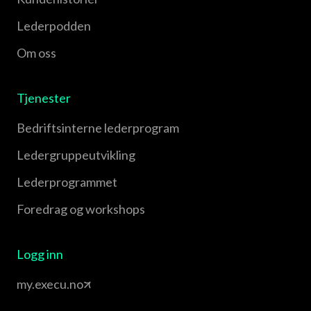
Lederpodden
Om oss
Tjenester
Bedriftsinterne lederprogram
Leder­gruppe­utvikling
Leder­programmet
Foredrag og workshops
Logg inn
my.execu.no