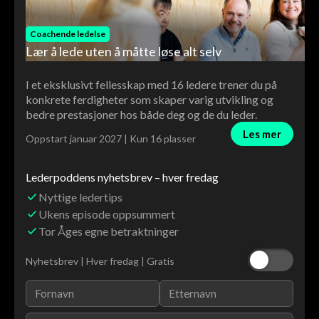
Coachende ledelse
Lær å lede uten å måtte løse alt selv
I et eksklusivt fellesskap med 16 ledere trener du på
konkrete ferdigheter som skaper varig utvikling og
bedre prestasjoner hos både deg og de du leder.
Les mer
Oppstart januar 2027 | Kun 16 plasser
Lederpoddens nyhetsbrev – hver fredag
Nyttige ledertips
Ukens episode oppsummert
Tor Åges egne betraktninger
Nyhetsbrev | Hver fredag | Gratis