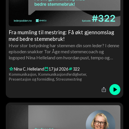
Fra mumling til mestring: Få økt gjennomslag
med bedre stemmebruk!
Hvor stor betydning har stemmen din som leder? I denne
episoden snakker Tor Åge med stemmecoach og
logoped Nina Helleland om hvordan pust, tempo og
stemmeleie påvirker tillit, autoritet og gjennomslag. Du
Nina C. Helleland
17
jul
2026
322
får konkrete råd og en live stemmecoaching av Tor Åge
Kommunikasjon
Kommunikasjonsferdigheter
underveis.
Presentasjon og formidling
Stressmestring