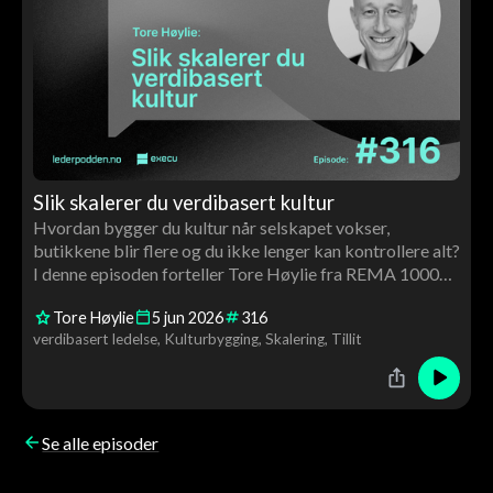
Slik skalerer du verdibasert kultur
Hvordan bygger du kultur når selskapet vokser,
butikkene blir flere og du ikke lenger kan kontrollere alt?
I denne episoden forteller Tore Høylie fra REMA 1000
hvordan de jobber med verdibasert ledelse, tillit og
Tore Høylie
5
jun
2026
316
struktur for å skalere kultur i stor skala. Samtalen handler
verdibasert ledelse
Kulturbygging
Skalering
Tillit
også om franchising, lederutvikling, AI og hvorfor
Harvard Business School bruker REMA som case.
Se alle episoder