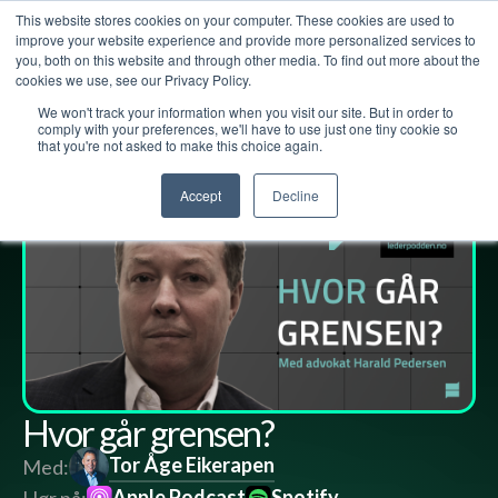
This website stores cookies on your computer. These cookies are used to
improve your website experience and provide more personalized services to
you, both on this website and through other media. To find out more about the
cookies we use, see our Privacy Policy.
We won't track your information when you visit our site. But in order to
Lederpodden
19
mar
2021
59
Del
comply with your preferences, we'll have to use just one tiny cookie so
that you're not asked to make this choice again.
Accept
Decline
Hvor går grensen?
Tor Åge Eikerapen
Med:
Apple Podcast
Spotify