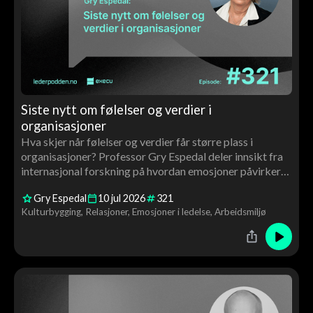
Siste nytt om følelser og verdier i
organisasjoner
Hva skjer når følelser og verdier får større plass i
organisasjoner? Professor Gry Espedal deler innsikt fra
internasjonal forskning på hvordan emosjoner påvirker
ledelse, kultur, motivasjon og endringsarbeid – og
Gry Espedal
10
jul
2026
321
hvorfor verdiarbeid handler om langt mer enn ord på
Kulturbygging
Relasjoner
Emosjoner i ledelse
Arbeidsmiljø
veggen.