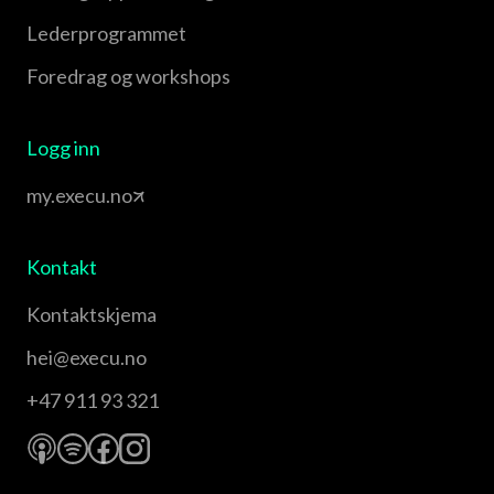
Leder­programmet
Foredrag og workshops
Logg inn
my.execu.no
Kontakt
Kontaktskjema
hei@execu.no
+47 911 93 321