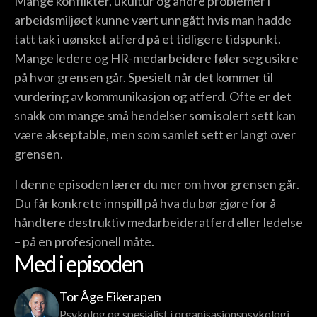
Mange konflikter, ukultur og andre problemer i
arbeidsmiljøet kunne vært unngått hvis man hadde
tatt tak i uønsket atferd på et tidligere tidspunkt.
Mange ledere og HR-medarbeidere føler seg usikre
på hvor grensen går. Spesielt når det kommer til
vurdering av kommunikasjon og atferd. Ofte er det
snakk om mange små hendelser som isolert sett kan
være akseptable, men som samlet sett er langt over
grensen.
I denne episoden lærer du mer om hvor grensen går.
Du får konkrete innspill på hva du bør gjøre for å
håndtere destruktiv medarbeideratferd eller ledelse
– på en profesjonell måte.
Med i episoden
Tor Åge Eikerapen
Psykolog og spesialist i organisasjonspsykologi