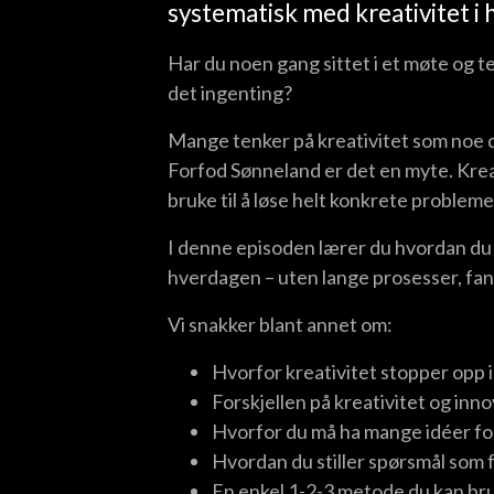
systematisk med kreativitet i
Har du noen gang sittet i et møte og te
det ingenting?
Mange tenker på kreativitet som noe d
Forfod Sønneland er det en myte. Kreat
bruke til å løse helt konkrete probleme
I denne episoden lærer du hvordan du 
hverdagen – uten lange prosesser, fa
Vi snakker blant annet om:
Hvorfor kreativitet stopper opp 
Forskjellen på kreativitet og inn
Hvorfor du må ha mange idéer for
Hvordan du stiller spørsmål som 
En enkel 1-2-3 metode du kan br