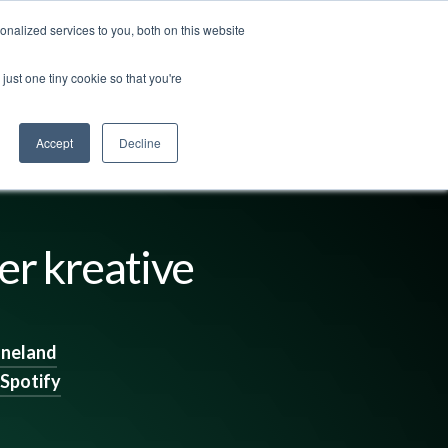
nalized services to you, both on this website
ut us
Log in
Contact us
🇬🇧 English
just one tiny cookie so that you're
Accept
Decline
mer kreative
nneland
Spotify