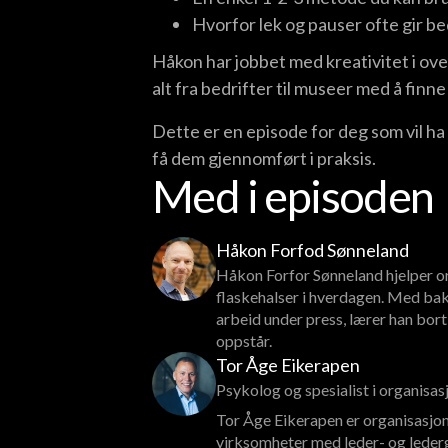
Hvorfor lek og pauser ofte gir b
Håkon har jobbet med kreativitet i ove
alt fra bedrifter til museer med å finne
Dette er en episode for deg som vil ha 
få dem gjennomført i praksis.
Med i episoden
Håkon Forfod Sønneland
Håkon Forfor Sønneland hjelper o
flaskehalser i hverdagen. Med bakg
arbeid under press, lærer han bort
oppstår.
Tor Åge Eikerapen
Psykolog og spesialist i organisa
Tor Åge Eikerapen er organisasjon
virksomheter med leder- og lederg