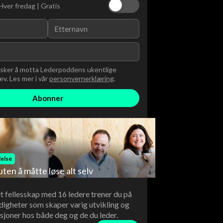
Hver fredag | Gratis
nsker å motta Lederpoddens ukentlige
v. Les mer i vår
personvernerklæring
.
else
uten å måtte løse alt selv
vt fellesskap med 16 ledere trener du på
digheter som skaper varig utvikling og
sjoner hos både deg og de du leder.