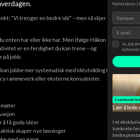
 hverdagen.
Nyhetsbrev | 
nkt: “Vi trenger en bedre idé” – men så skjer
u enten har eller ikke har. Men ifølge Håkon
Ja, jeg ø
ivitet er en ferdighet du kan trene – og
nyhetsbre
r på jobb.
kan jobbe mer systematisk med idéutvikling i
ncy rammeverk eller eksterne konsulenter.
Coachende led
i møter
Lær å lede 
ovasjon
I et eksklusi
 å få gode idéer
konkrete fer
faktisk skaper nye løsninger
bedre presta
uke med en gang