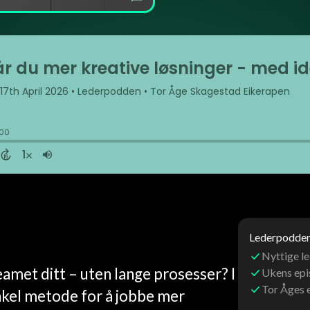
Lederpoddens
Nyttige le
eamet ditt – uten lange prosesser? I
Ukens ep
Tor Åges 
nkel metode for å jobbe mer