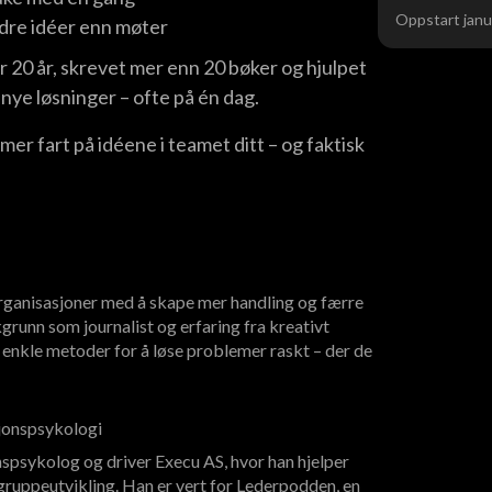
Oppstart janu
edre idéer enn møter
r 20 år, skrevet mer enn 20 bøker og hjulpet
 nye løsninger – ofte på én dag.
mer fart på idéene i teamet ditt – og faktisk
rganisasjoner med å skape mer handling og færre
runn som journalist og erfaring fra kreativt
 enkle metoder for å løse problemer raskt – der de
sjonspsykologi
spsykolog og driver Execu AS, hvor han hjelper
ruppeutvikling. Han er vert for Lederpodden, en