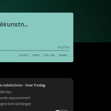
 nyhetsbrev – hver fredag
dertips
isode oppsummert
egne betraktninger