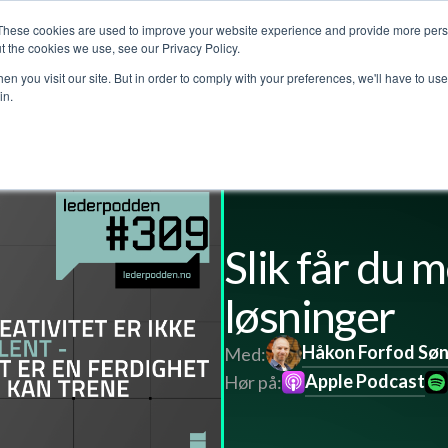
These cookies are used to improve your website experience and provide more perso
Customer stories
The Leadership Podcast
Abo
t the cookies we use, see our Privacy Policy.
n you visit our site. But in order to comply with your preferences, we'll have to use 
in.
l
Slik får du 
løsninger
Håkon Forfod Sø
Med:
Apple Podcast
Hør på: