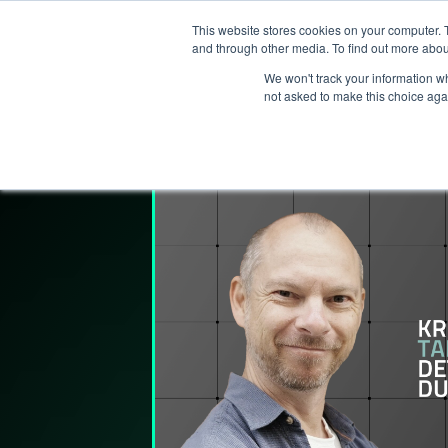
This website stores cookies on your computer. 
Services
and through other media. To find out more abou
We won't track your information whe
not asked to make this choice aga
Lederpodden
17
apr
2026
309
De