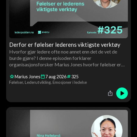
Derfor er følelser lederens viktigste verktøy
Hvorfor gjør ledere ofte noe annet enn det de vet de
burde gjøre? I denne episoden forklarer
organisasjonsforsker Marius Jones hvorfor følelser er
avgjørende for ledelse, beslutninger, motivasjon og
Marius Jones
7
aug
2026
325
utvikling – og hvorfor ledere må bli bedre kjent med
Følelser
Lederutvikling
Emosjoner i ledelse
både egne og andres følelser.