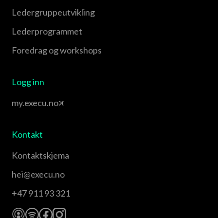
Leder­gruppe­utvikling
Leder­programmet
Foredrag og workshops
Logg inn
my.execu.no
Kontakt
Kontaktskjema
hei@execu.no
+47 911 93 321