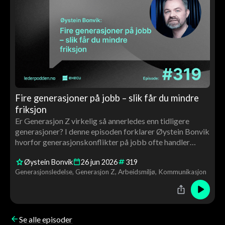
Fire generasjoner på jobb – slik får du mindre
friksjon
Er Generasjon Z virkelig så annerledes enn tidligere
generasjoner? I denne episoden forklarer Øystein Bonvik
hvorfor generasjonskonflikter på jobb ofte handler
mindre om alder og mer om forventninger,
Øystein Bonvik
26
jun
2026
319
kommunikasjon og arbeidslivets utvikling. En praktisk
Generasjonsledelse
Generasjon Z
Arbeidsmiljø
Kommunikasjon
episode om ledelse, samarbeid og aldersmangfold.
Se alle episoder