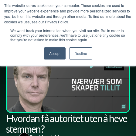
This website stores cookies on your computer. These cookies are used to
improve your website experience and provide more personalized services to
you, both on this website and through other media. To find out more about the
cookies we use, see our Privacy Policy.
We won't track your information when you visit our site. But in order to
Lederpodden
9
jan
2026
295
Del
comply with your preferences, we'll have to use just one tiny cookie so
that you're not asked to make this choice again.
Accept
Decline
Hvordan få autoritet uten å heve
stemmen?