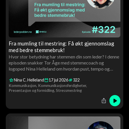
Fra mumling til mestring: Få økt gjennomslag
med bedre stemmebruk!
Hvor stor betydning har stemmen din som leder? I denne
episoden snakker Tor Åge med stemmecoach og
logoped Nina Helleland om hvordan pust, tempo og
stemmeleie påvirker tillit, autoritet og gjennomslag. Du
Nina C. Helleland
17
jul
2026
322
får konkrete råd og en live stemmecoaching av Tor Åge
Kommunikasjon
Kommunikasjonsferdigheter
underveis.
Presentasjon og formidling
Stressmestring