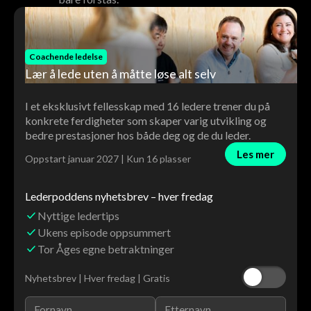
Coachende ledelse
Lær å lede uten å måtte løse alt selv
I et eksklusivt fellesskap med 16 ledere trener du på
konkrete ferdigheter som skaper varig utvikling og
bedre prestasjoner hos både deg og de du leder.
Les mer
Oppstart januar 2027 | Kun 16 plasser
Lederpoddens nyhetsbrev – hver fredag
Nyttige ledertips
Ukens episode oppsummert
Tor Åges egne betraktninger
Nyhetsbrev | Hver fredag | Gratis