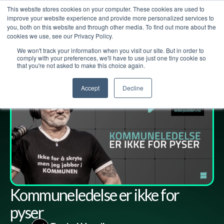
This website stores cookies on your computer. These cookies are used to
improve your website experience and provide more personalized services to
you, both on this website and through other media. To find out more about the
cookies we use, see our Privacy Policy.
We won't track your information when you visit our site. But in order to
Lederpodden
20
jun
2025
267
Del
comply with your preferences, we'll have to use just one tiny cookie so
that you're not asked to make this choice again.
Accept
Decline
Kommuneledelse er ikke for
pyser