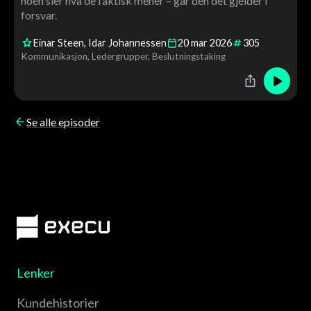
noen sier hva de faktisk mener – går den det gjelder i
forsvar.
Einar Steen
Idar Johannessen
20
mar
2026
305
Kommunikasjon
Ledergrupper
Beslutningstaking
Se alle episoder
Lenker
Kundehistorier