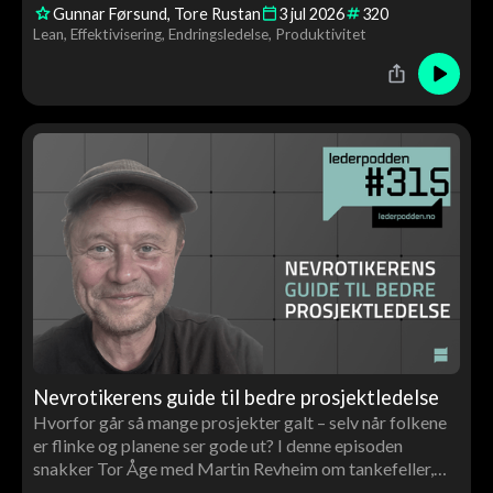
Gunnar Førsund
Tore Rustan
3
jul
2026
320
verdiskaping gjennom medarbeiderinvolvering, ledelse
Lean
Effektivisering
Endringsledelse
Produktivitet
og kontinuerlig forbedring.
Nevrotikerens guide til bedre prosjektledelse
Hvorfor går så mange prosjekter galt – selv når folkene
er flinke og planene ser gode ut? I denne episoden
snakker Tor Åge med Martin Revheim om tankefeller,
overoptimisme, trygghet i team og hvorfor god