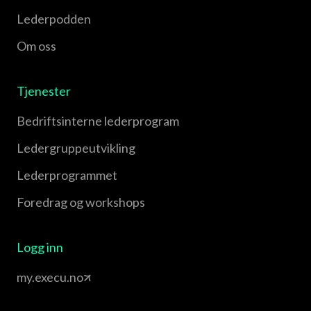
Lederpodden
Om oss
Tjenester
Bedriftsinterne lederprogram
Leder­gruppe­utvikling
Leder­programmet
Foredrag og workshops
Logg inn
my.execu.no