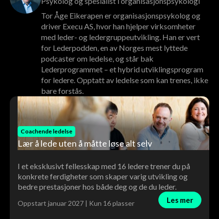
Psykolog og spesialist i organisasjonspsykologi
Tor Åge Eikerapen er organisasjonspsykolog og
driver Execu AS, hvor han hjelper virksomheter
med leder- og ledergruppeutvikling. Han er vert
for Lederpodden, en av Norges mest lyttede
podcaster om ledelse, og står bak
Lederprogrammet – et hybrid utviklingsprogram
for ledere. Opptatt av ledelse som kan trenes, ikke
bare forstås.
Coachende ledelse
Lær å lede uten å måtte løse alt selv
I et eksklusivt fellesskap med 16 ledere trener du på
konkrete ferdigheter som skaper varig utvikling og
bedre prestasjoner hos både deg og de du leder.
Les mer
Oppstart januar 2027 | Kun 16 plasser