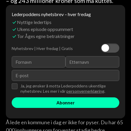
– og 243 millioner kroner som må kuttes.
Lederpoddens nyhetsbrev – hver fredag
Nyttige ledertips
Ukens episode oppsummert
Tor Åges egne betraktninger
Nyhetsbrev | Hver fredag | Gratis
Ja, jeg ønsker å motta Lederpoddens ukentlige
nyhetsbrev. Les mer i vår
personvernerklæring
.
Å lede en kommune i dag er ikke for pyser. Du har 65
000 innbyggere som forventer stadig bedre