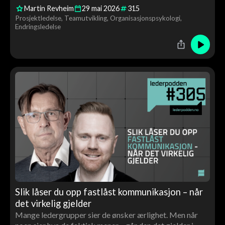
Martin Revheim
29
mai
2026
315
prosjektledelse handler minst like mye om mennesker
Prosjektledelse
Teamutvikling
Organisasjonspsykologi
som om systemer.
Endringsledelse
Slik låser du opp fastlåst kommunikasjon – når
det virkelig gjelder
Mange ledergrupper sier de ønsker ærlighet. Men når