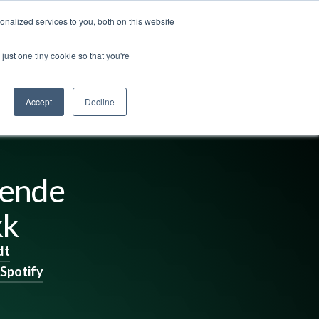
nalized services to you, both on this website
ss
Logg inn
Kontakt oss
🇳🇴 Norsk
just one tiny cookie so that you're
Accept
Decline
rende
kk
dt
Spotify