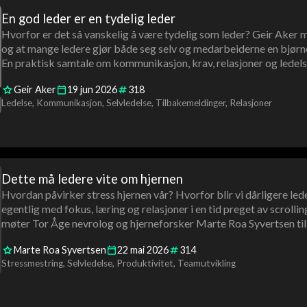
En god leder er en tydelig leder
Hvorfor er det så vanskelig å være tydelig som leder? Geir Aker m
og at mange ledere gjør både seg selv og medarbeiderne en bjørne
En praktisk samtale om kommunikasjon, krav, relasjoner og ledels
Geir Aker
19
jun
2026
318
Ledelse
Kommunikasjon
Selvledelse
Tilbakemeldinger
Relasjoner
Dette må ledere vite om hjernen
Hvordan påvirker stress hjernen vår? Hvorfor blir vi dårligere led
egentlig med fokus, læring og relasjoner i en tid preget av scrolli
møter Tor Åge nevrolog og hjerneforsker Marte Roa Syvertsen til 
menneskelig utvikling.
Marte Roa Syvertsen
22
mai
2026
314
Stressmestring
Selvledelse
Produktivitet
Teamutvikling