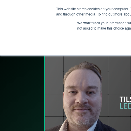
This website stores cookies on your computer. 
T
and through other media. To find out more abou
We won't track your information whe
not asked to make this choice aga
Lederpodden
4
apr
2025
257
Del