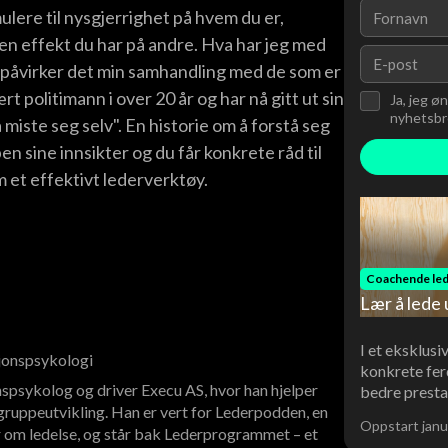
mulere til nysgjerrighet på hvem du er,
n effekt du har på andre. Hva har jeg med
 påvirker det min samhandling med de som er
politimann i over 20 år og har nå gitt ut sin
Ja, jeg ø
nyhetsbre
miste seg selv". En historie om å forstå seg
n sine innsikter og du får konkrete råd til
 et effektivt lederverktøy.
Coachende led
Lær å lede 
I et eksklusi
sjonspsykologi
konkrete fer
spsykolog og driver Execu AS, hvor han hjelper
bedre presta
ruppeutvikling. Han er vert for Lederpodden, en
Oppstart janu
 om ledelse, og står bak Lederprogrammet – et