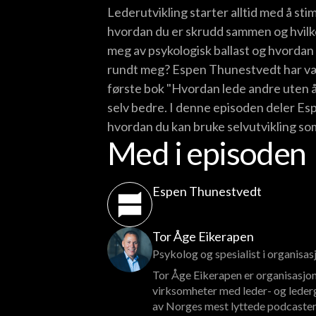
Lederutvikling starter alltid med å sti
hvordan du er skrudd sammen og hvilke
meg av psykologisk ballast og hvordan
rundt meg? Espen Thunestvedt har vært 
første bok "Hvordan lede andre uten å 
selv bedre. I denne episoden deler Espe
hvordan du kan bruke selvutvikling som
Med i episoden
Espen Thunestvedt
Tor Åge Eikerapen
Psykolog og spesialist i organisa
Tor Åge Eikerapen er organisasjon
virksomheter med leder- og lederg
av Norges mest lyttede podcaster