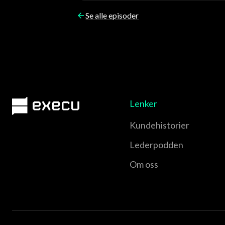
Se alle episoder
Lenker
Kundehistorier
Lederpodden
Om oss