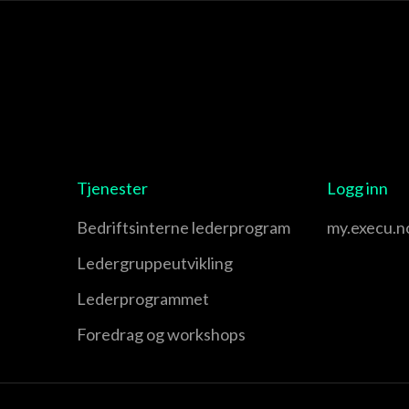
Tjenester
Logg inn
Bedriftsinterne lederprogram
my.execu.n
Leder­gruppe­utvikling
Leder­programmet
Foredrag og workshops