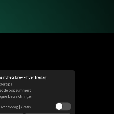
 nyhetsbrev – hver fredag
dertips
isode oppsummert
egne betraktninger
Hver fredag | Gratis