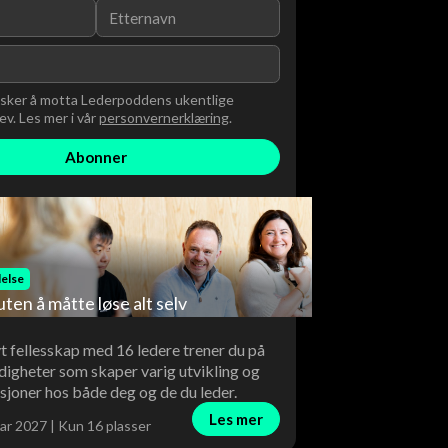
nsker å motta Lederpoddens ukentlige
v. Les mer i vår
personvernerklæring
.
else
uten å måtte løse alt selv
vt fellesskap med 16 ledere trener du på
digheter som skaper varig utvikling og
sjoner hos både deg og de du leder.
Les mer
ar 2027 | Kun 16 plasser