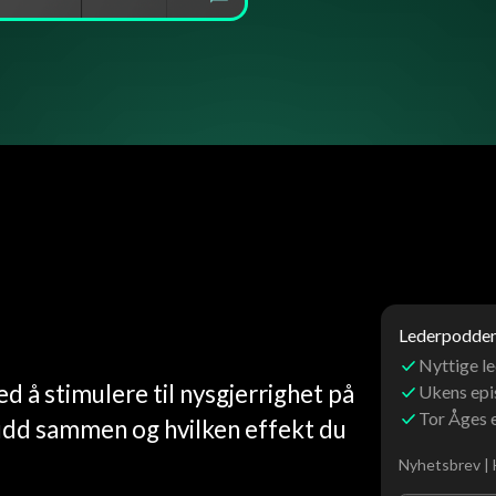
Lederpoddens
Nyttige le
ed å stimulere til nysgjerrighet på
Ukens ep
Tor Åges 
udd sammen og hvilken effekt du
Nyhetsbrev | 