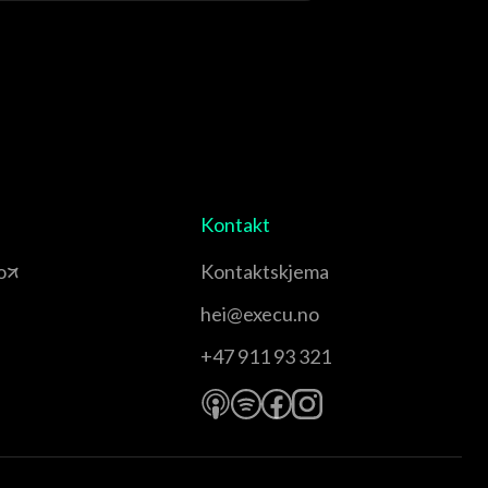
Kontakt
o
Kontaktskjema
hei@execu.no
+47 911 93 321