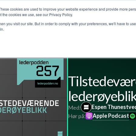
These cookies are used to improve your website experience and provide more perso
jenester
Kundehistorier
Lederpodden
Om o
t the cookies we use, see our Privacy Policy.
n you visit our site. But in order to comply with your preferences, we'll have to use 
in.
Tilstedevæ
lederøyebli
Espen Thunestve
Med:
Apple Podcast
Hør på: